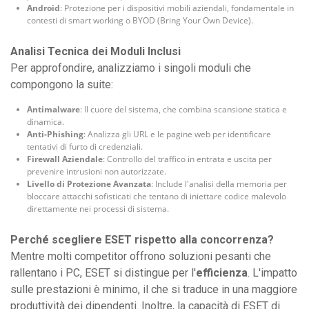
Android
: Protezione per i dispositivi mobili aziendali, fondamentale in
contesti di smart working o BYOD (Bring Your Own Device).
Analisi Tecnica dei Moduli Inclusi
Per approfondire, analizziamo i singoli moduli che
compongono la suite:
Antimalware
: Il cuore del sistema, che combina scansione statica e
dinamica.
Anti-Phishing
: Analizza gli URL e le pagine web per identificare
tentativi di furto di credenziali.
Firewall Aziendale
: Controllo del traffico in entrata e uscita per
prevenire intrusioni non autorizzate.
Livello di Protezione Avanzata
: Include l'analisi della memoria per
bloccare attacchi sofisticati che tentano di iniettare codice malevolo
direttamente nei processi di sistema.
Perché scegliere ESET rispetto alla concorrenza?
Mentre molti competitor offrono soluzioni pesanti che
rallentano i PC, ESET si distingue per l'
efficienza
. L'impatto
sulle prestazioni è minimo, il che si traduce in una maggiore
produttività dei dipendenti. Inoltre, la capacità di ESET di