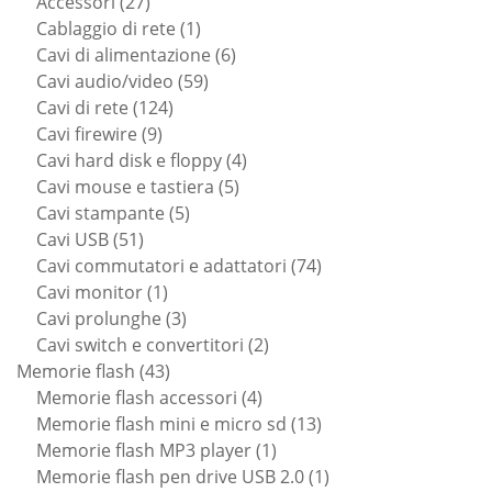
prodotti
27
Accessori
27
prodotti
1
Cablaggio di rete
1
prodotto
6
Cavi di alimentazione
6
59
prodotti
Cavi audio/video
59
124
prodotti
Cavi di rete
124
9
prodotti
Cavi firewire
9
prodotti
4
Cavi hard disk e floppy
4
5
prodotti
Cavi mouse e tastiera
5
5
prodotti
Cavi stampante
5
51
prodotti
Cavi USB
51
prodotti
74
Cavi commutatori e adattatori
74
1
prodotti
Cavi monitor
1
prodotto
3
Cavi prolunghe
3
prodotti
2
Cavi switch e convertitori
2
43
prodotti
Memorie flash
43
prodotti
4
Memorie flash accessori
4
prodotti
13
Memorie flash mini e micro sd
13
1
prodotti
Memorie flash MP3 player
1
prodotto
1
Memorie flash pen drive USB 2.0
1