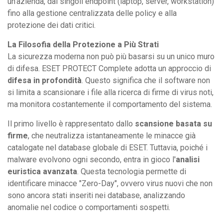
un'azienda, dai singoli endpoint (laptop, server, workstation)
fino alla gestione centralizzata delle policy e alla
protezione dei dati critici.
La Filosofia della Protezione a Più Strati
La sicurezza moderna non può più basarsi su un unico muro
di difesa. ESET PROTECT Complete adotta un approccio di
difesa in profondità
. Questo significa che il software non
si limita a scansionare i file alla ricerca di firme di virus noti,
ma monitora costantemente il comportamento del sistema.
Il primo livello è rappresentato dallo
scansione basata su
firme
, che neutralizza istantaneamente le minacce già
catalogate nel database globale di ESET. Tuttavia, poiché i
malware evolvono ogni secondo, entra in gioco l'
analisi
euristica avanzata
. Questa tecnologia permette di
identificare minacce "Zero-Day", ovvero virus nuovi che non
sono ancora stati inseriti nei database, analizzando
anomalie nel codice o comportamenti sospetti.