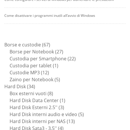
Come disattivare i programmi inutili all’avvio di Windows
67
Borse e custodie
67
prodotti
27
Borse per Notebook
27
prodotti
22
Custodia per Smartphone
22
1
prodotti
Custodia per tablet
1
12
prodotto
Custodie MP3
12
prodotti
5
Zaino per Notebook
5
34
prodotti
Hard Disk
34
prodotti
8
Box esterni vuoti
8
prodotti
1
Hard Disk Data Center
1
3
prodotto
Hard Disk Esterni 2.5''
3
prodotti
5
Hard Disk interni audio e video
5
13
prodotti
Hard Disk interni per NAS
13
4
prodotti
Hard Disk Sata3 - 3.5''
4