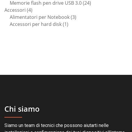
prodotto
24
Memorie flash pen drive USB 3.0
24
4
prodotti
Accessori
4
prodotti
3
Alimentatori per Notebook
3
1
prodotti
Accessori per hard disk
1
prodotto
Chi siamo
Siamo un team di tecnici che possono aiutarti nelle