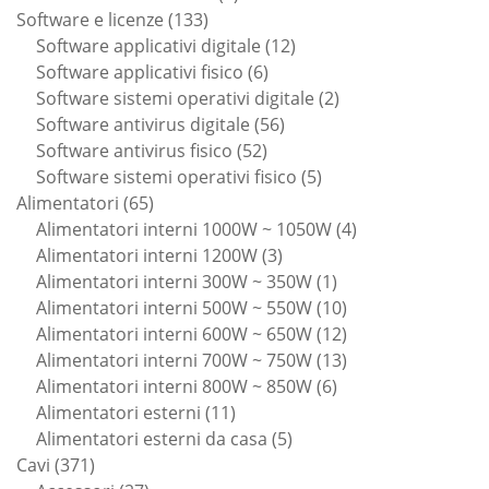
133
prodotti
Software e licenze
133
prodotti
12
Software applicativi digitale
12
6
prodotti
Software applicativi fisico
6
prodotti
2
Software sistemi operativi digitale
2
56
prodotti
Software antivirus digitale
56
52
prodotti
Software antivirus fisico
52
prodotti
5
Software sistemi operativi fisico
5
65
prodotti
Alimentatori
65
prodotti
4
Alimentatori interni 1000W ~ 1050W
4
3
prodotti
Alimentatori interni 1200W
3
prodotti
1
Alimentatori interni 300W ~ 350W
1
prodotto
10
Alimentatori interni 500W ~ 550W
10
prodotti
12
Alimentatori interni 600W ~ 650W
12
prodotti
13
Alimentatori interni 700W ~ 750W
13
6
prodotti
Alimentatori interni 800W ~ 850W
6
11
prodotti
Alimentatori esterni
11
prodotti
5
Alimentatori esterni da casa
5
371
prodotti
Cavi
371