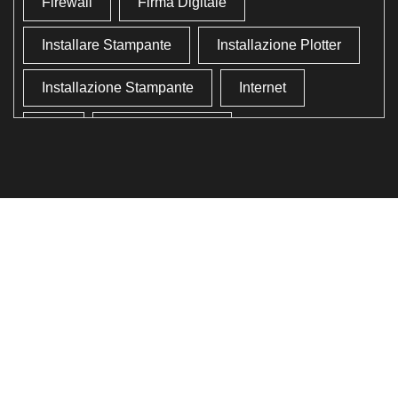
Firewall
Firma Digitale
Installare Stampante
Installazione Plotter
Installazione Stampante
Internet
Lan
Lavoro In Ufficio
Lettore Codici Fiscale
Lettore Smart Card
Lettore Tessera Sanitaria
Liberare Il Disco Fisso
Liberare Memoria
Ottimizzazione
Ottimizzazione Windows
Produttività
Programmi Inutili
Pulizia Approfondita
Pulizia Windows