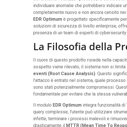
individuare anomalie che potrebbero indicare un'
completamente nuovo e non ancora censito nei 
EDR Optimum
è progettato specificamente per c
soluzioni di sicurezza di livello enterprise, off
presenza di un team di esperti di cybersecurit
La Filosofia della P
Il cuore di questo prodotto risiede nella capacit
sospetto viene rilevato, il sistema non si limit
eventi (Root Cause Analysis)
. Questo signif
l'attacco è entrato nel sistema, quale processo 
sono stati potenzialmente compromessi. Questa c
fondamentale per evitare che la stessa vulnerab
Il modulo
EDR Optimum
integra funzionalità di
query complesse, l'utente può utilizzare strume
infette, terminare i processi malevoli e rimuover
drasticamente il
MTTR (Mean Time To Respo