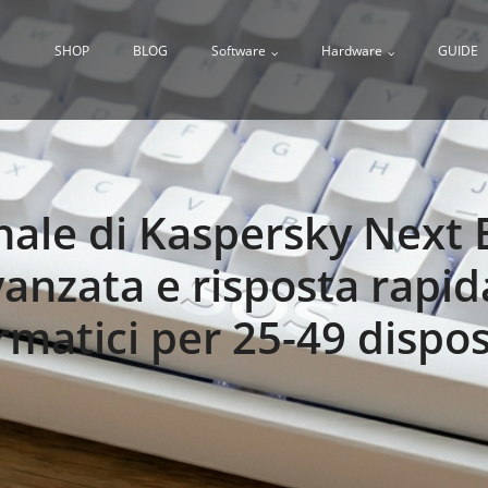
SHOP
BLOG
Software
Hardware
GUIDE
nale di Kaspersky Nex
anzata e risposta rapida
rmatici per 25-49 disposi