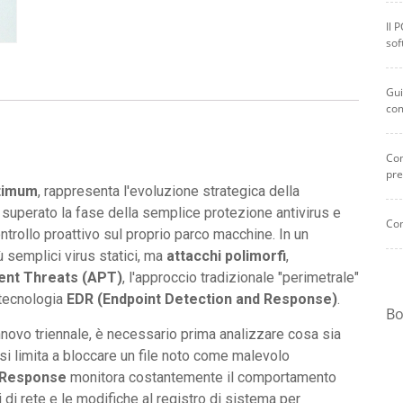
Il 
sof
Gui
co
Com
pre
timum
, rappresenta l'evoluzione strategica della
superato la fase della semplice protezione antivirus e
Com
ntrollo proattivo sul proprio parco macchine. In un
 semplici virus statici, ma
attacchi polimorfi
,
ent Threats (APT)
, l'approccio tradizionale "perimetrale"
a tecnologia
EDR (Endpoint Detection and Response)
.
Bo
novo triennale, è necessario prima analizzare cosa sia
 si limita a bloccare un file noto come malevolo
 Response
monitora costantemente il comportamento
 di rete e le modifiche al registro di sistema per