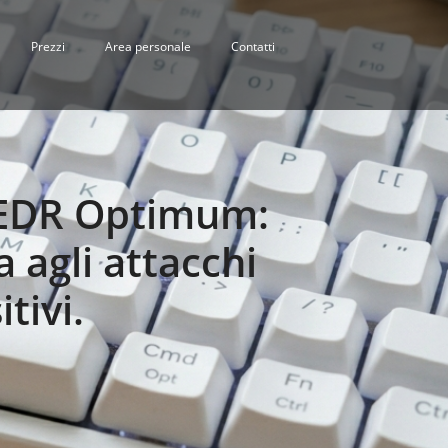
Prezzi
Area personale
Contatti
t EDR Optimum:
 agli attacchi
tivi.