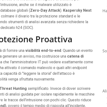
intrusione, anche se il malware utilizzato è
Ha
database globali (
Zero-Day Attack
).
Kaspersky Next
olmare il divario tra la protezione standard e le
rendo strumenti di analisi avanzata senza richiedere la
y dedicato h24 (SOC).
rotezione Proattiva
So
à di fornire una
visibilità end-to-end
. Quando un evento
a a generare un avviso, ma costruisce una
catena di
ica che l'amministratore IT può vedere esattamente come
ha attivato il comando malevolo e quali altri endpoint
apacità di "leggere la storia" dell'attacco è
ilità venga sfruttata nuovamente.
Threat Hunting
semplificato. Invece di dover scrivere
Al
nti di analisi guidata per isolare rapidamente le macchine
e le tracce dell'intrusione con pochi clic. Questo riduce
nd)
, ovvero il tempo medio di risposta all'incidente,