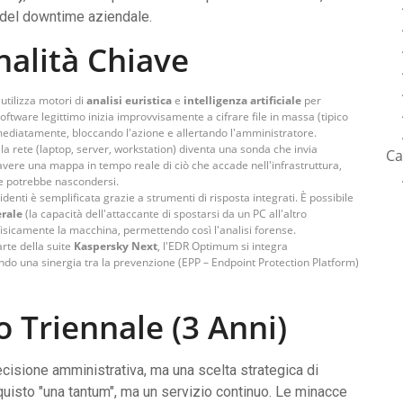
del downtime aziendale.
nalità Chiave
 utilizza motori di
analisi euristica
e
intelligenza artificiale
per
ftware legittimo inizia improvvisamente a cifrare file in massa (tipico
diatamente, bloccando l'azione e allertando l'amministratore.
lla rete (laptop, server, workstation) diventa una sonda che invia
Ca
avere una mappa in tempo reale di ciò che accade nell'infrastruttura,
te potrebbe nascondersi.
cidenti è semplificata grazie a strumenti di risposta integrati. È possibile
rale
(la capacità dell'attaccante di spostarsi da un PC all'altro
fisicamente la macchina, permettendo così l'analisi forense.
rte della suite
Kaspersky Next
, l'EDR Optimum si integra
ando una sinergia tra la prevenzione (EPP – Endpoint Protection Platform)
o Triennale (3 Anni)
cisione amministrativa, ma una scelta strategica di
uisto "una tantum", ma un servizio continuo. Le minacce