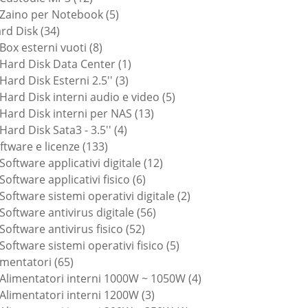
prodotti
5
Zaino per Notebook
5
34
prodotti
rd Disk
34
prodotti
8
Box esterni vuoti
8
prodotti
1
Hard Disk Data Center
1
3
prodotto
Hard Disk Esterni 2.5''
3
prodotti
5
Hard Disk interni audio e video
5
13
prodotti
Hard Disk interni per NAS
13
4
prodotti
Hard Disk Sata3 - 3.5''
4
133
prodotti
ftware e licenze
133
prodotti
12
Software applicativi digitale
12
6
prodotti
Software applicativi fisico
6
prodotti
2
Software sistemi operativi digitale
2
56
prodotti
Software antivirus digitale
56
52
prodotti
Software antivirus fisico
52
prodotti
5
Software sistemi operativi fisico
5
65
prodotti
imentatori
65
prodotti
4
Alimentatori interni 1000W ~ 1050W
4
3
prodotti
Alimentatori interni 1200W
3