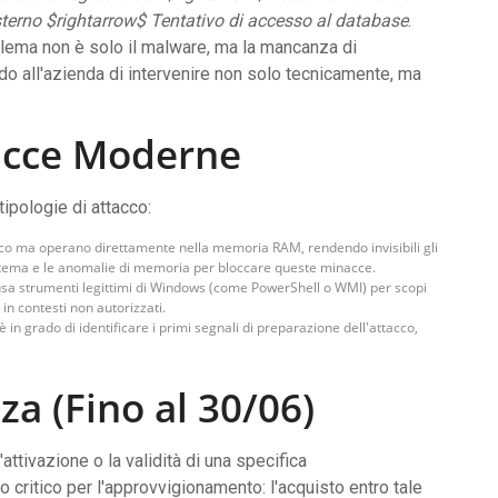
terno $rightarrow$ Tentativo di accesso al database
.
blema non è solo il malware, ma la mancanza di
do all'azienda di intervenire non solo tecnicamente, ma
acce Moderne
tipologie di attacco:
disco ma operano direttamente nella memoria RAM, rendendo invisibili gli
sistema e le anomalie di memoria per bloccare queste minacce.
e usa strumenti legittimi di Windows (come PowerShell o WMI) per scopi
in contesti non autorizzati.
a è in grado di identificare i primi segnali di preparazione dell'attacco,
za (Fino al 30/06)
l'attivazione o la validità di una specifica
ritico per l'approvvigionamento: l'acquisto entro tale