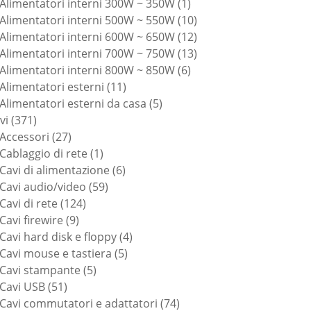
prodotti
1
Alimentatori interni 300W ~ 350W
1
prodotto
10
Alimentatori interni 500W ~ 550W
10
prodotti
12
Alimentatori interni 600W ~ 650W
12
prodotti
13
Alimentatori interni 700W ~ 750W
13
6
prodotti
Alimentatori interni 800W ~ 850W
6
11
prodotti
Alimentatori esterni
11
prodotti
5
Alimentatori esterni da casa
5
371
prodotti
vi
371
prodotti
27
Accessori
27
prodotti
1
Cablaggio di rete
1
prodotto
6
Cavi di alimentazione
6
59
prodotti
Cavi audio/video
59
124
prodotti
Cavi di rete
124
9
prodotti
Cavi firewire
9
prodotti
4
Cavi hard disk e floppy
4
5
prodotti
Cavi mouse e tastiera
5
5
prodotti
Cavi stampante
5
51
prodotti
Cavi USB
51
prodotti
74
Cavi commutatori e adattatori
74