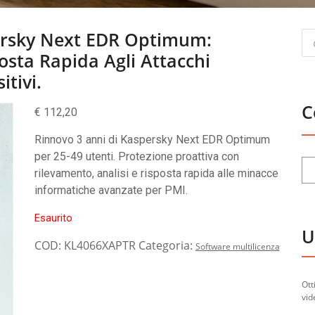
Pr
ersky Next EDR Optimum:
se
osta Rapida Agli Attacchi
itivi.
C
€
112,20
Rinnovo 3 anni di Kaspersky Next EDR Optimum
per 25-49 utenti. Protezione proattiva con
rilevamento, analisi e risposta rapida alle minacce
informatiche avanzate per PMI.
Esaurito
U
COD:
KL4066XAPTR
Categoria:
Software multilicenza
Ott
vid