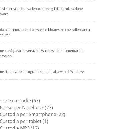
PC si surriscalda e va lento? Consigli di ottimizzazione
tware
da alla rimozione di adware e bloatware che rallentano il
mputer
e configurare i servizi di Windows per aumentare le
stazioni
e disattivare i programmi inutili all’avvio di Windows
67
rse e custodie
67
prodotti
27
Borse per Notebook
27
prodotti
22
Custodia per Smartphone
22
1
prodotti
Custodia per tablet
1
12
prodotto
Custodie MP3
12