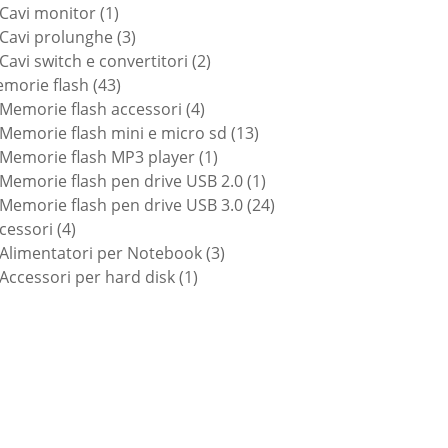
1
prodotti
Cavi monitor
1
prodotto
3
Cavi prolunghe
3
prodotti
2
Cavi switch e convertitori
2
43
prodotti
morie flash
43
prodotti
4
Memorie flash accessori
4
prodotti
13
Memorie flash mini e micro sd
13
1
prodotti
Memorie flash MP3 player
1
prodotto
1
Memorie flash pen drive USB 2.0
1
prodotto
24
Memorie flash pen drive USB 3.0
24
4
prodotti
cessori
4
prodotti
3
Alimentatori per Notebook
3
1
prodotti
Accessori per hard disk
1
prodotto