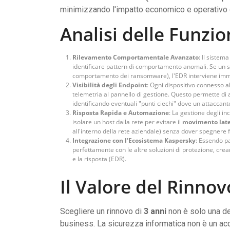
minimizzando l'impatto economico e operativo 
Analisi delle Funzio
Rilevamento Comportamentale Avanzato
: Il sistema
identificare pattern di comportamento anomali. Se un so
comportamento dei ransomware), l'EDR interviene imme
Visibilità degli Endpoint
: Ogni dispositivo connesso a
telemetria al pannello di gestione. Questo permette di 
identificando eventuali "punti ciechi" dove un attaccan
Risposta Rapida e Automazione
: La gestione degli in
isolare un host dalla rete per evitare il
movimento late
all'interno della rete aziendale) senza dover spegnere 
Integrazione con l'Ecosistema Kaspersky
: Essendo pa
perfettamente con le altre soluzioni di protezione, cre
e la risposta (EDR).
Il Valore del Rinnov
Scegliere un rinnovo di
3 anni
non è solo una de
business. La sicurezza informatica non è un acq