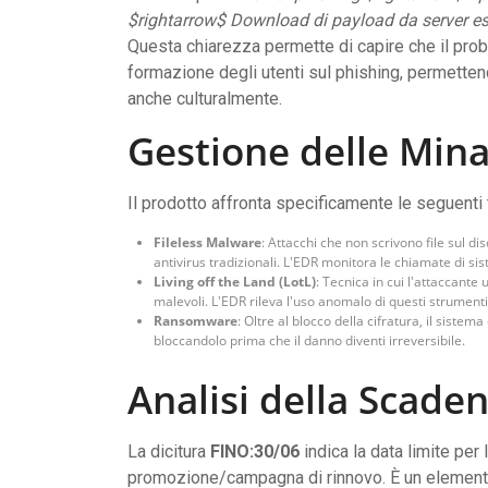
$rightarrow$ Download di payload da server es
Questa chiarezza permette di capire che il pro
formazione degli utenti sul phishing, permetten
anche culturalmente.
Gestione delle Min
Il prodotto affronta specificamente le seguenti 
Fileless Malware
: Attacchi che non scrivono file sul 
antivirus tradizionali. L'EDR monitora le chiamate di 
Living off the Land (LotL)
: Tecnica in cui l'attaccant
malevoli. L'EDR rileva l'uso anomalo di questi strumenti 
Ransomware
: Oltre al blocco della cifratura, il sistem
bloccandolo prima che il danno diventi irreversibile.
Analisi della Scaden
La dicitura
FINO:30/06
indica la data limite per 
promozione/campagna di rinnovo. È un elemento c