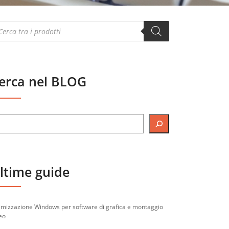
oducts
arch
erca nel BLOG
ltime guide
imizzazione Windows per software di grafica e montaggio
eo