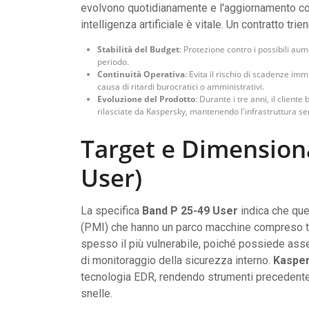
evolvono quotidianamente e l'aggiornamento cos
intelligenza artificiale è vitale. Un contratto trie
Stabilità del Budget
: Protezione contro i possibili aum
periodo.
Continuità Operativa
: Evita il rischio di scadenze i
causa di ritardi burocratici o amministrativi.
Evoluzione del Prodotto
: Durante i tre anni, il client
rilasciate da Kaspersky, mantenendo l'infrastruttura sem
Target e Dimension
User)
La specifica
Band P 25-49 User
indica che que
(PMI) che hanno un parco macchine compreso tr
spesso il più vulnerabile, poiché possiede asse
di monitoraggio della sicurezza interno.
Kasper
tecnologia EDR, rendendo strumenti precedenteme
snelle.