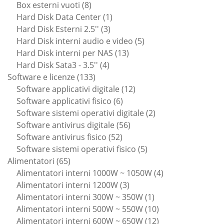
prodotti
8
Box esterni vuoti
8
prodotti
1
Hard Disk Data Center
1
3
prodotto
Hard Disk Esterni 2.5''
3
prodotti
5
Hard Disk interni audio e video
5
13
prodotti
Hard Disk interni per NAS
13
4
prodotti
Hard Disk Sata3 - 3.5''
4
133
prodotti
Software e licenze
133
prodotti
12
Software applicativi digitale
12
6
prodotti
Software applicativi fisico
6
prodotti
2
Software sistemi operativi digitale
2
56
prodotti
Software antivirus digitale
56
52
prodotti
Software antivirus fisico
52
prodotti
5
Software sistemi operativi fisico
5
65
prodotti
Alimentatori
65
prodotti
4
Alimentatori interni 1000W ~ 1050W
4
3
prodotti
Alimentatori interni 1200W
3
prodotti
1
Alimentatori interni 300W ~ 350W
1
prodotto
10
Alimentatori interni 500W ~ 550W
10
prodotti
12
Alimentatori interni 600W ~ 650W
12