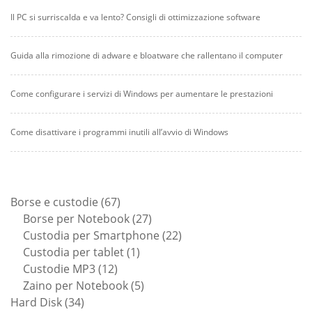
Il PC si surriscalda e va lento? Consigli di ottimizzazione software
Guida alla rimozione di adware e bloatware che rallentano il computer
Come configurare i servizi di Windows per aumentare le prestazioni
Come disattivare i programmi inutili all’avvio di Windows
67
Borse e custodie
67
prodotti
27
Borse per Notebook
27
prodotti
22
Custodia per Smartphone
22
1
prodotti
Custodia per tablet
1
12
prodotto
Custodie MP3
12
prodotti
5
Zaino per Notebook
5
34
prodotti
Hard Disk
34