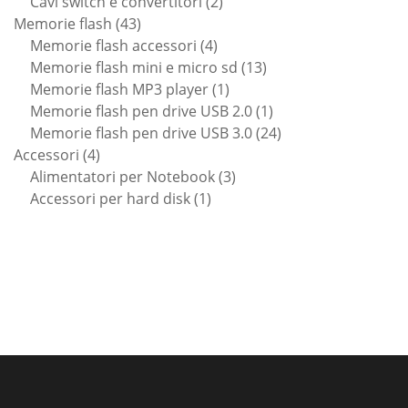
prodotti
2
Cavi switch e convertitori
2
43
prodotti
Memorie flash
43
prodotti
4
Memorie flash accessori
4
prodotti
13
Memorie flash mini e micro sd
13
1
prodotti
Memorie flash MP3 player
1
prodotto
1
Memorie flash pen drive USB 2.0
1
prodotto
24
Memorie flash pen drive USB 3.0
24
4
prodotti
Accessori
4
prodotti
3
Alimentatori per Notebook
3
1
prodotti
Accessori per hard disk
1
prodotto