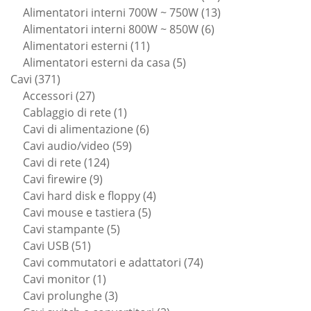
prodotti
13
Alimentatori interni 700W ~ 750W
13
6
prodotti
Alimentatori interni 800W ~ 850W
6
11
prodotti
Alimentatori esterni
11
prodotti
5
Alimentatori esterni da casa
5
371
prodotti
Cavi
371
prodotti
27
Accessori
27
prodotti
1
Cablaggio di rete
1
prodotto
6
Cavi di alimentazione
6
59
prodotti
Cavi audio/video
59
124
prodotti
Cavi di rete
124
9
prodotti
Cavi firewire
9
prodotti
4
Cavi hard disk e floppy
4
5
prodotti
Cavi mouse e tastiera
5
5
prodotti
Cavi stampante
5
51
prodotti
Cavi USB
51
prodotti
74
Cavi commutatori e adattatori
74
1
prodotti
Cavi monitor
1
prodotto
3
Cavi prolunghe
3