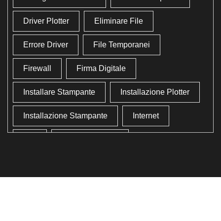
Driver Plotter
Eliminare File
Errore Driver
File Temporanei
Firewall
Firma Digitale
Installare Stampante
Installazione Plotter
Installazione Stampante
Internet
Lan
Lavoro In Ufficio
Lettore Codici Fiscale
Lettore Smart Card
Lettore Tessera Sanitaria
Liberare Il Disco Fisso
Liberare Memoria