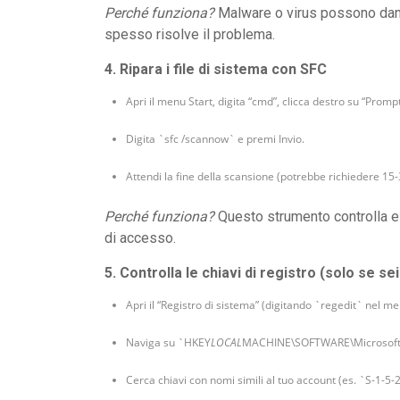
Perché funziona?
Malware o virus possono danneg
spesso risolve il problema.
4. Ripara i file di sistema con SFC
Apri il menu Start, digita “cmd”, clicca destro su “Pro
Digita `sfc /scannow` e premi Invio.
Attendi la fine della scansione (potrebbe richiedere 15-
Perché funziona?
Questo strumento controlla e r
di accesso.
5. Controlla le chiavi di registro (solo se sei
Apri il “Registro di sistema” (digitando `regedit` nel
Naviga su `HKEY
LOCAL
MACHINE\SOFTWARE\Microsoft\W
Cerca chiavi con nomi simili al tuo account (es. `S-1-5-