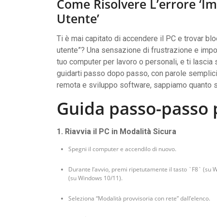
Come Risolvere L’errore ‘Im
Utente’
Ti è mai capitato di accendere il PC e trovar bl
utente”? Una sensazione di frustrazione e impo
tuo computer per lavoro o personali, e ti lasci
guidarti passo dopo passo, con parole semplic
remota e sviluppo software, sappiamo quanto si
Guida passo-passo p
1. Riavvia il PC in Modalità Sicura
Spegni il computer e accendilo di nuovo.
Durante l’avvio, premi ripetutamente il tasto `F8` (s
(su Windows 10/11).
Seleziona “Modalità provvisoria con rete” dall’elenco.