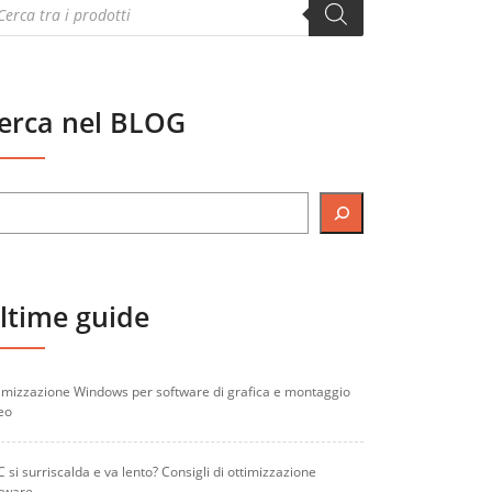
oducts
arch
erca nel BLOG
ltime guide
imizzazione Windows per software di grafica e montaggio
eo
PC si surriscalda e va lento? Consigli di ottimizzazione
tware