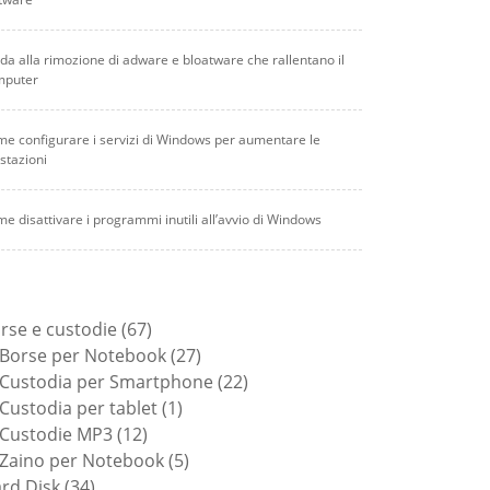
da alla rimozione di adware e bloatware che rallentano il
mputer
e configurare i servizi di Windows per aumentare le
stazioni
e disattivare i programmi inutili all’avvio di Windows
67
rse e custodie
67
prodotti
27
Borse per Notebook
27
prodotti
22
Custodia per Smartphone
22
1
prodotti
Custodia per tablet
1
12
prodotto
Custodie MP3
12
prodotti
5
Zaino per Notebook
5
34
prodotti
rd Disk
34