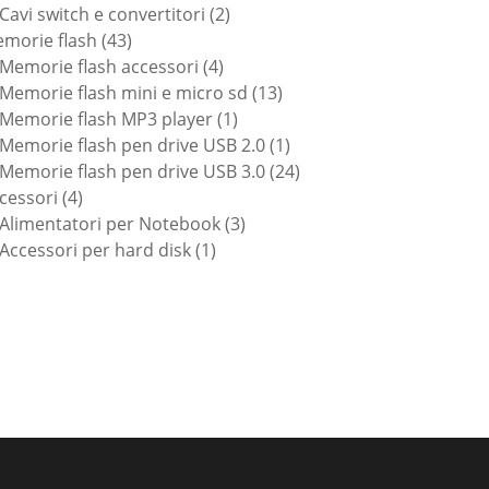
prodotti
2
Cavi switch e convertitori
2
43
prodotti
morie flash
43
prodotti
4
Memorie flash accessori
4
prodotti
13
Memorie flash mini e micro sd
13
1
prodotti
Memorie flash MP3 player
1
prodotto
1
Memorie flash pen drive USB 2.0
1
prodotto
24
Memorie flash pen drive USB 3.0
24
4
prodotti
cessori
4
prodotti
3
Alimentatori per Notebook
3
1
prodotti
Accessori per hard disk
1
prodotto