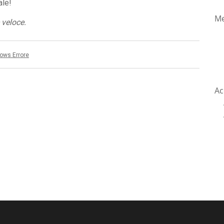
ale!
Me
 veloce.
ows Errore
Ac