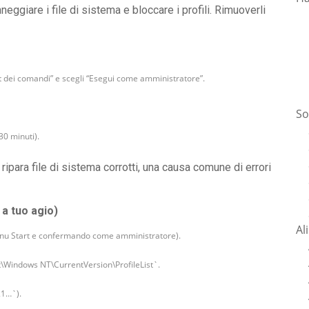
giare i file di sistema e bloccare i profili. Rimuoverli
mpt dei comandi” e scegli “Esegui come amministratore”.
So
30 minuti).
ipara file di sistema corrotti, una causa comune di errori
 a tuo agio)
Al
 menu Start e confermando come amministratore).
indows NT\CurrentVersion\ProfileList`.
21…`).