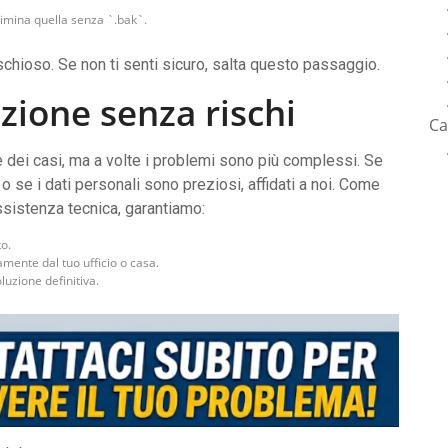
limina quella senza `.bak`.
schioso. Se non ti senti sicuro, salta questo passaggio.
zione senza rischi
Ca
 dei casi, ma a volte i problemi sono più complessi. Se
o se i dati personali sono preziosi, affidati a noi. Come
ssistenza tecnica, garantiamo:
o.
amente dal tuo ufficio o casa.
uzione definitiva.