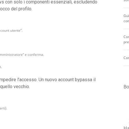
s con solo i componenti essenziali, escludendo
occo del profilo.
Gui
co
ccount utente”.
Com
pre
mministratore” e conferma.
Com
t.
impedire l’accesso. Un nuovo account bypassa il
Bo
 quello vecchio.
rti).
Ha