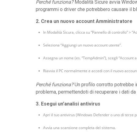
Perché funziona?
Modalità Sicure avvia Window
programmi o driver che potrebbero causare il bl
2. Crea un nuovo account Amministratore
In Modalità Sicura, clicca su “Pannello di controllo” > “A
Seleziona “Aggiungi un nuovo account utente”.
Assegna un nome (es. “TempAdmin”), scegli “Account a
Riavvia il PC normalmente e accedi con il nuovo accoun
Perché funziona?
Un profilo corrotto potrebbe 
problema, permettendoti di recuperare i dati da
3. Esegui un’analisi antivirus
Apri il tuo antivirus (Windows Defender o uno di terze pa
Avvia una scansione completa del sistema.