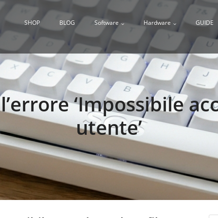
SHOP
BLOG
Software
Hardware
GUIDE
l’errore ‘Impossibile acc
utente’