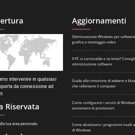
ertura
Aggiornamenti
Ottimizzazione Windows per software
grafica e montaggio video
Il PC si surriscalda e va lento? Consigli
ottimizzazione software
mo intervenire in qualsiasi
Guida alla rimozione di adware e blo
che rallentano il computer
operta da connessione ad
t.
Come configurare i servizi di Window
a Riservata
aumentare le prestazioni
.
lla tua area personale
Come disattivare i programmi inutili a
di Windows