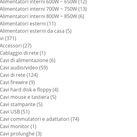
prodotti
12
Alimentatori interni 600W ~ 650W
12
prodotti
13
Alimentatori interni 700W ~ 750W
13
6
prodotti
Alimentatori interni 800W ~ 850W
6
11
prodotti
Alimentatori esterni
11
prodotti
5
Alimentatori esterni da casa
5
371
prodotti
vi
371
prodotti
27
Accessori
27
prodotti
1
Cablaggio di rete
1
prodotto
6
Cavi di alimentazione
6
59
prodotti
Cavi audio/video
59
124
prodotti
Cavi di rete
124
9
prodotti
Cavi firewire
9
prodotti
4
Cavi hard disk e floppy
4
5
prodotti
Cavi mouse e tastiera
5
5
prodotti
Cavi stampante
5
51
prodotti
Cavi USB
51
prodotti
74
Cavi commutatori e adattatori
74
1
prodotti
Cavi monitor
1
prodotto
3
Cavi prolunghe
3