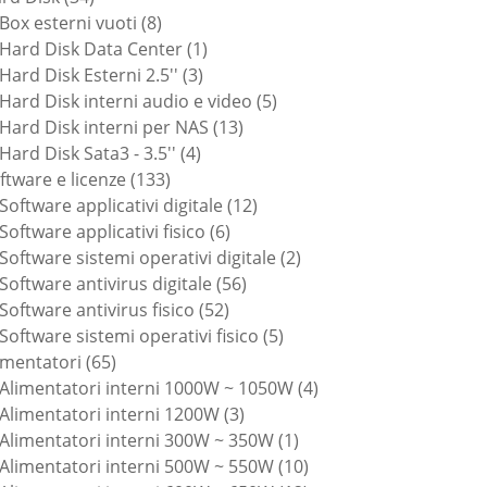
prodotti
8
Box esterni vuoti
8
prodotti
1
Hard Disk Data Center
1
3
prodotto
Hard Disk Esterni 2.5''
3
prodotti
5
Hard Disk interni audio e video
5
13
prodotti
Hard Disk interni per NAS
13
4
prodotti
Hard Disk Sata3 - 3.5''
4
133
prodotti
ftware e licenze
133
prodotti
12
Software applicativi digitale
12
6
prodotti
Software applicativi fisico
6
prodotti
2
Software sistemi operativi digitale
2
56
prodotti
Software antivirus digitale
56
52
prodotti
Software antivirus fisico
52
prodotti
5
Software sistemi operativi fisico
5
65
prodotti
imentatori
65
prodotti
4
Alimentatori interni 1000W ~ 1050W
4
3
prodotti
Alimentatori interni 1200W
3
prodotti
1
Alimentatori interni 300W ~ 350W
1
prodotto
10
Alimentatori interni 500W ~ 550W
10