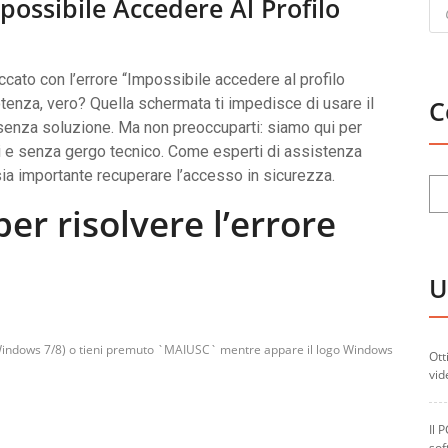
Pr
possibile Accedere Al Profilo
se
occato con l’errore “Impossibile accedere al profilo
tenza, vero? Quella schermata ti impedisce di usare il
C
a senza soluzione. Ma non preoccuparti: siamo qui per
i e senza gergo tecnico. Come esperti di assistenza
a importante recuperare l’accesso in sicurezza.
er risolvere l’errore
U
u Windows 7/8) o tieni premuto `MAIUSC` mentre appare il logo Windows
Ott
vid
Il 
sof