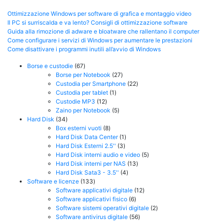
Ottimizzazione Windows per software di grafica e montaggio video
Il PC si surriscalda e va lento? Consigli di ottimizzazione software
Guida alla rimozione di adware e bloatware che rallentano il computer
Come configurare i servizi di Windows per aumentare le prestazioni
Come disattivare i programmi inutili all’avvio di Windows
67
Borse e custodie
67
prodotti
27
Borse per Notebook
27
prodotti
22
Custodia per Smartphone
22
1
prodotti
Custodia per tablet
1
12
prodotto
Custodie MP3
12
prodotti
5
Zaino per Notebook
5
34
prodotti
Hard Disk
34
prodotti
8
Box esterni vuoti
8
prodotti
1
Hard Disk Data Center
1
3
prodotto
Hard Disk Esterni 2.5''
3
prodotti
5
Hard Disk interni audio e video
5
13
prodotti
Hard Disk interni per NAS
13
4
prodotti
Hard Disk Sata3 - 3.5''
4
133
prodotti
Software e licenze
133
prodotti
12
Software applicativi digitale
12
6
prodotti
Software applicativi fisico
6
prodotti
2
Software sistemi operativi digitale
2
56
prodotti
Software antivirus digitale
56