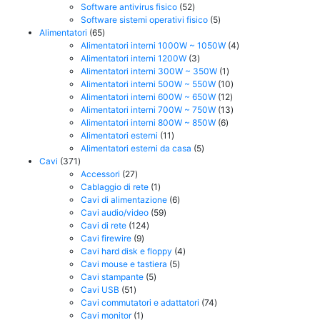
52
prodotti
Software antivirus fisico
52
prodotti
5
Software sistemi operativi fisico
5
65
prodotti
Alimentatori
65
prodotti
4
Alimentatori interni 1000W ~ 1050W
4
3
prodotti
Alimentatori interni 1200W
3
prodotti
1
Alimentatori interni 300W ~ 350W
1
prodotto
10
Alimentatori interni 500W ~ 550W
10
12
prodotti
Alimentatori interni 600W ~ 650W
12
prodotti
13
Alimentatori interni 700W ~ 750W
13
6
prodotti
Alimentatori interni 800W ~ 850W
6
11
prodotti
Alimentatori esterni
11
prodotti
5
Alimentatori esterni da casa
5
371
prodotti
Cavi
371
prodotti
27
Accessori
27
prodotti
1
Cablaggio di rete
1
prodotto
6
Cavi di alimentazione
6
59
prodotti
Cavi audio/video
59
124
prodotti
Cavi di rete
124
9
prodotti
Cavi firewire
9
prodotti
4
Cavi hard disk e floppy
4
5
prodotti
Cavi mouse e tastiera
5
5
prodotti
Cavi stampante
5
51
prodotti
Cavi USB
51
prodotti
74
Cavi commutatori e adattatori
74
1
prodotti
Cavi monitor
1