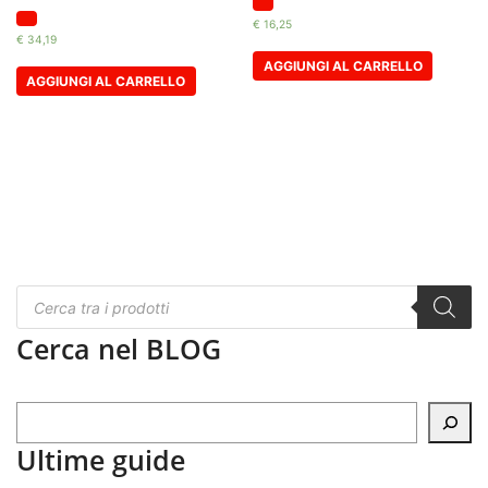
€
16,25
€
34,19
AGGIUNGI AL CARRELLO
AGGIUNGI AL CARRELLO
Navigazione
articoli
Products
search
Cerca nel BLOG
Ultime guide