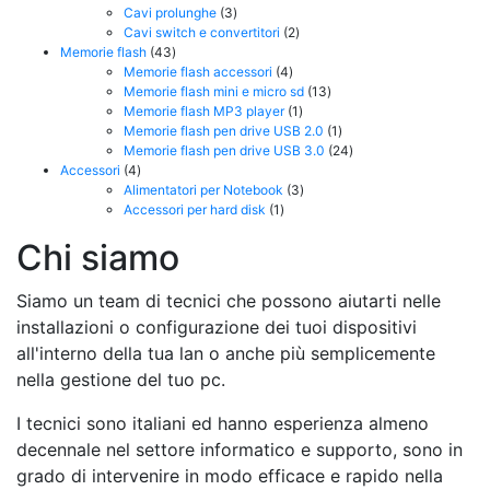
prodotto
3
Cavi prolunghe
3
prodotti
2
Cavi switch e convertitori
2
43
prodotti
Memorie flash
43
prodotti
4
Memorie flash accessori
4
prodotti
13
Memorie flash mini e micro sd
13
1
prodotti
Memorie flash MP3 player
1
prodotto
1
Memorie flash pen drive USB 2.0
1
prodotto
24
Memorie flash pen drive USB 3.0
24
4
prodotti
Accessori
4
prodotti
3
Alimentatori per Notebook
3
1
prodotti
Accessori per hard disk
1
prodotto
Chi siamo
Siamo un team di tecnici che possono aiutarti nelle
installazioni o configurazione dei tuoi dispositivi
all'interno della tua lan o anche più semplicemente
nella gestione del tuo pc.
I tecnici sono italiani ed hanno esperienza almeno
decennale nel settore informatico e supporto, sono in
grado di intervenire in modo efficace e rapido nella