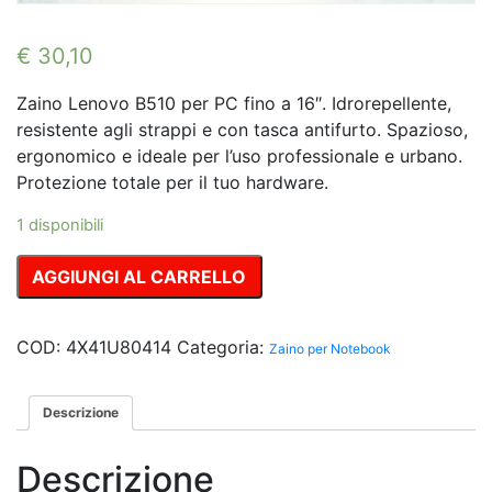
€
30,10
Zaino Lenovo B510 per PC fino a 16″. Idrorepellente,
resistente agli strappi e con tasca antifurto. Spazioso,
ergonomico e ideale per l’uso professionale e urbano.
Protezione totale per il tuo hardware.
1 disponibili
Zaino
AGGIUNGI AL CARRELLO
professionale
Lenovo
B510:
COD:
4X41U80414
Categoria:
Zaino per Notebook
protezione
idrorepellente
Descrizione
e
antifurto
Descrizione
per