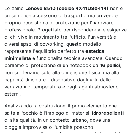
notebook
Lo zaino
Lenovo B510 (codice 4X41U80414)
non è
fino
un semplice accessorio di trasporto, ma un vero e
a
proprio ecosistema di protezione per l'hardware
16
professionale. Progettato per rispondere alle esigenze
pollici
di chi vive in movimento tra l'ufficio, l'università e i
quantità
diversi spazi di coworking, questo modello
rappresenta l'equilibrio perfetto tra
estetica
minimalista
e funzionalità tecnica avanzata. Quando
parliamo di protezione di un notebook da
16 pollici
,
non ci riferiamo solo alla dimensione fisica, ma alla
capacità di isolare il dispositivo dagli urti, dalle
variazioni di temperatura e dagli agenti atmosferici
esterni.
Analizzando la costruzione, il primo elemento che
salta all'occhio è l'impiego di materiali
idrorepellenti
di alta qualità. In un contesto urbano, dove una
pioggia improvvisa o l'umidità possono