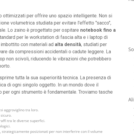
ottimizzati per offrire uno spazio intelligente. Non si
ione volumetrica studiata per evitare l'effetto "sacco",
le. Lo zaino è progettato per ospitare
notebook fino a
andard per le workstation di fascia alta e i laptop di
 imbottito con materiali ad
alta densità
, studiati per
So
dware da compressioni accidentali o cadute leggere. La
ptop non scivoli, riducendo le vibrazioni che potrebbero
porto.
sprime tutta la sua superiorità tecnica. La presenza di
ca di ogni singolo oggetto. In un mondo dove il
to per ogni strumento è fondamentale. Troviamo tasche
Al
si aggroviglino tra loro.
sicuro.
ffi tra le diverse superfici.
logici.
, strategicamente posizionati per non interferire con il volume