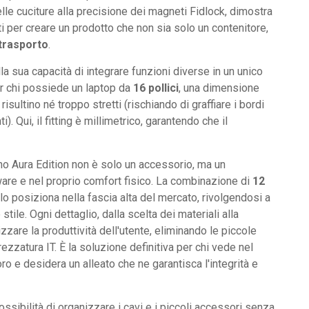
delle cuciture alla precisione dei magneti Fidlock, dimostra
i per creare un prodotto che non sia solo un contenitore,
 trasporto
.
la sua capacità di integrare funzioni diverse in un unico
er chi possiede un laptop da
16 pollici
, una dimensione
isultino né troppo stretti (rischiando di graffiare i bordi
 Qui, il fitting è millimetrico, garantendo che il
aino Aura Edition non è solo un accessorio, ma un
are e nel proprio comfort fisico. La combinazione di
12
 posiziona nella fascia alta del mercato, rivolgendosi a
 stile. Ogni dettaglio, dalla scelta dei materiali alla
zare la produttività dell'utente, eliminando le piccole
rezzatura IT. È la soluzione definitiva per chi vede nel
ro e desidera un alleato che ne garantisca l'integrità e
ossibilità di organizzare i cavi e i piccoli accessori senza