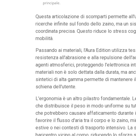
principale.
Questa articolazione di scomparti permette all
ricerche infinite sul fondo dello zaino, ma un s
coordinata precisa. Questo riduce lo stress cogn
mobilità.
Passando ai materiali, l'Aura Edition utilizza tes
resistenza all'abrasione e alla repulsione dell'a
agenti atmosferici, proteggendo l'elettronica in
materiali non è solo dettata dalla durata, ma anc
sintetici di alta gamma permette di mantenere i
schiena dell'utente.
L'ergonomia è un altro pilastro fondamentale. L
che distribuisce il peso in modo uniforme su tut
che potrebbero causare affaticamento durante i tr
favorire il flusso d'aria tra il corpo e lo zaino
estive o nei contesti di trasporto intensivo. La 
baricentro vicino al corpo, riducendo lo sforzo 