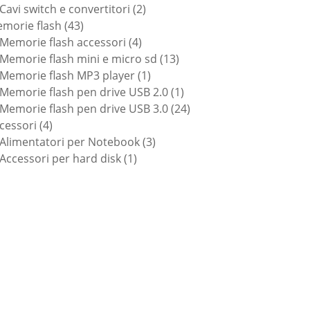
prodotti
2
Cavi switch e convertitori
2
43
prodotti
morie flash
43
prodotti
4
Memorie flash accessori
4
prodotti
13
Memorie flash mini e micro sd
13
1
prodotti
Memorie flash MP3 player
1
prodotto
1
Memorie flash pen drive USB 2.0
1
prodotto
24
Memorie flash pen drive USB 3.0
24
4
prodotti
cessori
4
prodotti
3
Alimentatori per Notebook
3
1
prodotti
Accessori per hard disk
1
prodotto