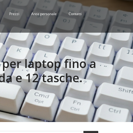
Prezzi
Area personale
Contatti
per laptop fino a
da e 12 tasche.