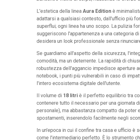
L'estetica della linea
Aura Edition
è minimalista
adattarsi a qualsiasi contesto, dall'ufficio più 
superflui; ogni linea ha uno scopo. La pulizia for
suggeriscono l'appartenenza a una categoria di p
desidera un look professionale senza rinunciare
Se guardiamo all'aspetto della sicurezza, l'int
comodità, ma un deterrente. La rapidità di chius
robustezza dell'aggancio impedisce aperture acc
notebook, i punti più vulnerabili in caso di impa
l'intero ecosistema digitale dell'utente.
Il volume di
18 litri
è il perfetto equilibrio tra
contenere tutto il necessario per una giornata di
personale), ma abbastanza compatto da poter e
spostamenti, inserendolo facilmente negli scompa
In un'epoca in cui il confine tra casa e ufficio
come l'intermediario perfetto. È lo strumento ch