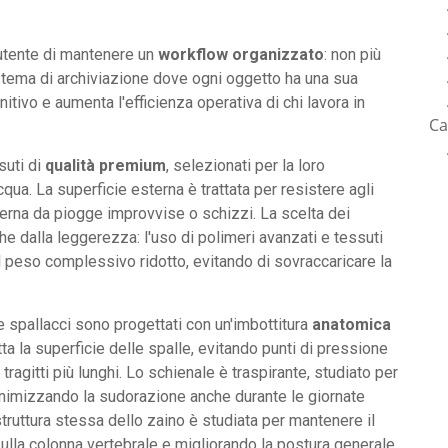
'utente di mantenere un
workflow organizzato
: non più
istema di archiviazione dove ogni oggetto ha una sua
itivo e aumenta l'efficienza operativa di chi lavora in
Ca
suti di
qualità premium
, selezionati per la loro
cqua. La superficie esterna è trattata per resistere agli
terna da piogge improvvise o schizzi. La scelta dei
he dalla leggerezza: l'uso di polimeri avanzati e tessuti
l peso complessivo ridotto, evitando di sovraccaricare la
e spallacci sono progettati con un'imbottitura
anatomica
ta la superficie delle spalle, evitando punti di pressione
agitti più lunghi. Lo schienale è traspirante, studiato per
, minimizzando la sudorazione anche durante le giornate
struttura stessa dello zaino è studiata per mantenere il
sulla colonna vertebrale e migliorando la postura generale.