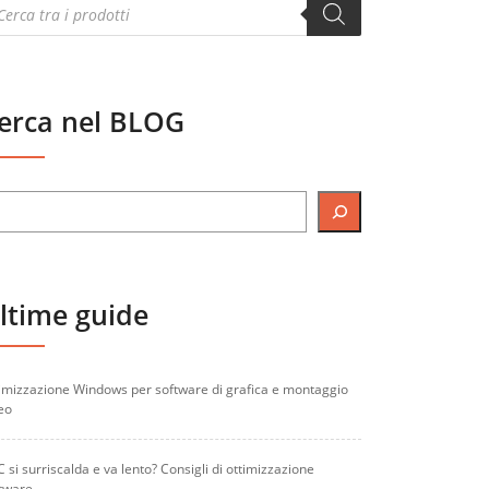
oducts
arch
erca nel BLOG
ltime guide
imizzazione Windows per software di grafica e montaggio
eo
PC si surriscalda e va lento? Consigli di ottimizzazione
tware