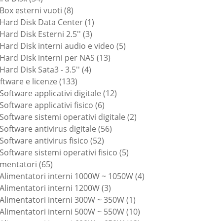
prodotti
8
Box esterni vuoti
8
prodotti
1
Hard Disk Data Center
1
3
prodotto
Hard Disk Esterni 2.5''
3
prodotti
5
Hard Disk interni audio e video
5
13
prodotti
Hard Disk interni per NAS
13
4
prodotti
Hard Disk Sata3 - 3.5''
4
133
prodotti
ftware e licenze
133
prodotti
12
Software applicativi digitale
12
6
prodotti
Software applicativi fisico
6
prodotti
2
Software sistemi operativi digitale
2
56
prodotti
Software antivirus digitale
56
52
prodotti
Software antivirus fisico
52
prodotti
5
Software sistemi operativi fisico
5
65
prodotti
imentatori
65
prodotti
4
Alimentatori interni 1000W ~ 1050W
4
3
prodotti
Alimentatori interni 1200W
3
prodotti
1
Alimentatori interni 300W ~ 350W
1
prodotto
10
Alimentatori interni 500W ~ 550W
10