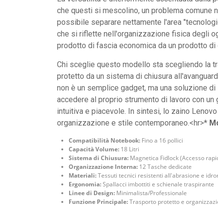
che questi si mescolino, un problema comune negl
possibile separare nettamente l'area "tecnologi
che si riflette nell'organizzazione fisica degli o
prodotto di fascia economica da un prodotto di
Chi sceglie questo modello sta scegliendo la tra
protetto da un sistema di chiusura all'avanguard
non è un semplice gadget, ma una soluzione di i
accedere al proprio strumento di lavoro con un 
intuitiva e piacevole. In sintesi, lo zaino Leno
organizzazione e stile contemporaneo.<hr>*
Mo
Compatibilità Notebook:
Fino a 16 pollici
Capacità Volume:
18 Litri
Sistema di Chiusura:
Magnetica Fidlock (Accesso rapid
Organizzazione Interna:
12 Tasche dedicate
Materiali:
Tessuti tecnici resistenti all'abrasione e idro
Ergonomia:
Spallacci imbottiti e schienale traspirante
Linee di Design:
Minimalista/Professionale
Funzione Principale:
Trasporto protetto e organizzazi