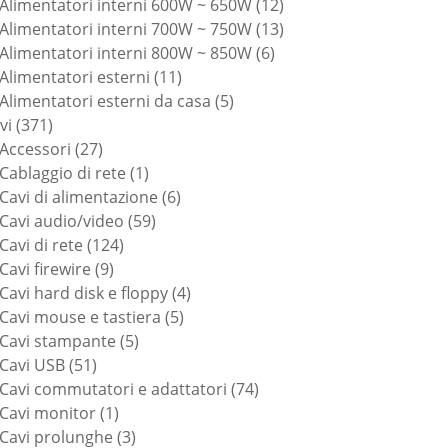
prodotti
12
Alimentatori interni 600W ~ 650W
12
prodotti
13
Alimentatori interni 700W ~ 750W
13
6
prodotti
Alimentatori interni 800W ~ 850W
6
11
prodotti
Alimentatori esterni
11
prodotti
5
Alimentatori esterni da casa
5
371
prodotti
vi
371
prodotti
27
Accessori
27
prodotti
1
Cablaggio di rete
1
prodotto
6
Cavi di alimentazione
6
59
prodotti
Cavi audio/video
59
124
prodotti
Cavi di rete
124
9
prodotti
Cavi firewire
9
prodotti
4
Cavi hard disk e floppy
4
5
prodotti
Cavi mouse e tastiera
5
5
prodotti
Cavi stampante
5
51
prodotti
Cavi USB
51
prodotti
74
Cavi commutatori e adattatori
74
1
prodotti
Cavi monitor
1
prodotto
3
Cavi prolunghe
3