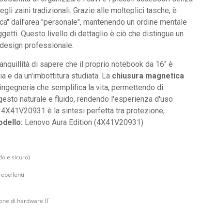
i zaini tradizionali. Grazie alle molteplici tasche, è
ca" dall'area "personale", mantenendo un ordine mentale
ggetti. Questo livello di dettaglio è ciò che distingue un
 design professionale.
nquillità di sapere che il proprio notebook da 16" è
ia e da un'imbottitura studiata. La
chiusura magnetica
ngegneria che semplifica la vita, permettendo di
gesto naturale e fluido, rendendo l'esperienza d'uso
vo 4X41V20931 è la sintesi perfetta tra protezione,
dello:
Lenovo Aura Edition (4X41V20931)
o e sicuro)
repellenti
one di hardware IT