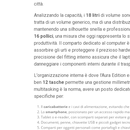
città.
Analizzando la capacità, i
18 litri
di volume sono 
tratta di un volume generico, ma di una distribuz
mantenendo una silhouette snella e professiona
16 pollici
, una misura che oggi rappresenta lo st
produttività. Il comparto dedicato al computer è
assorbire gli urti e proteggere il prezioso har
precisione del fitting interno assicura che il la
danneggiare i componenti interni durante il tras
L'organizzazione interna è dove l'Aura Edition e
ben
12 tasche
permette una gestione millimetri
multitasking è la norma, avere un posto dedica
specifiche per:
Il
caricabatterie
e i cavi di alimentazione, evitando che 
Lo
smartphone
, posizionato per un accesso rapido ma 
Tablet o e-reader, con scomparti separati per evitare gra
Documenti, penne, chiavette USB e piccoli gadget tecno
Comparti per oggetti personali come portafogli e chiavi