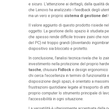
e sicuro. L'attenzione ai dettagli, dalla qualità 
che Lenovo ha analizzato i feedback degli utent
ma un vero e proprio
sistema di gestione del
Il valore aggiunto di questo prodotto risiede nel
oggetto. La gestione dello spazio è studiata p
che spesso rende difficile trovare zaini che non r
del PC) né troppo grandi (diventando ingombranti).
dispositivo sia bloccato e protetto.
In conclusione, l'analisi tecnica rivela che lo z
investimento nella protezione del proprio hardw
tasche
, chiusura
Fidlock
e design ergonomico lo
chi cerca l'eccellenza in termini di funzionalità e
disposizione degli spazi, è orientato a massimiz
frustrazioni quotidiane legate al trasporto di att
proprio computer lo strumento principale di lavo
l'accessibilità in ogni situazione.
La versatilità è ulteriormente accentuata dalla p