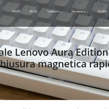
SHOP
BLOG
Software
Hardware
GUIDE
ale Lenovo Aura Edition 
 chiusura magnetica rapi