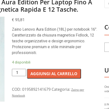
Pr
 Aura Edition Per Laptop Fino A
se
gnetica Rapida E 12 Tasche.
€
95,81
C
Zaino Lenovo Aura Edition (18L) per notebook 16″.
Caratterizzato da chiusura magnetica Fidlock, 12
tasche organizzative e design ergonomico.
Protezione premium e stile minimale per
professionisti.
4 disponibili
U
Zaino
AGGIUNGI AL CARRELLO
professionale
Lenovo
Ott
Aura
COD:
0195892141679
Categoria:
Zaino per
vid
Edition
Notebook
per
Il 
laptop
sof