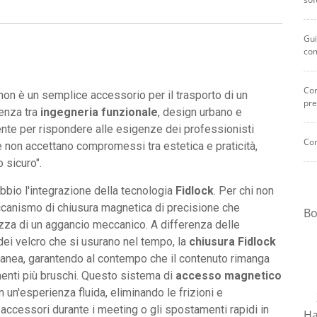
fino
a
Gui
16
co
pollici
con
Com
chiusura
on è un semplice accessorio per il trasporto di un
pre
magnetica
enza tra
ingegneria funzionale
, design urbano e
rapida
nte per rispondere alle esigenze dei professionisti
Com
e
e non accettano compromessi tra estetica e praticità,
12
 sicuro".
tasche.
bbio l'integrazione della tecnologia
Fidlock
. Per chi non
quantità
ccanismo di chiusura magnetica di precisione che
Bo
ezza di un aggancio meccanico. A differenza delle
dei velcro che si usurano nel tempo, la
chiusura Fidlock
ntanea, garantendo al contempo che il contenuto rimanga
enti più bruschi. Questo sistema di
accesso magnetico
n un'esperienza fluida, eliminando le frizioni e
accessori durante i meeting o gli spostamenti rapidi in
Ha