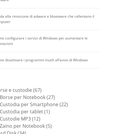
da alla rimozione di adware e bloatware che rallentano il
mputer
e configurare i servizi di Windows per aumentare le
stazioni
e disattivare i programmi inutili all’avvio di Windows
67
rse e custodie
67
prodotti
27
Borse per Notebook
27
prodotti
22
Custodia per Smartphone
22
1
prodotti
Custodia per tablet
1
12
prodotto
Custodie MP3
12
prodotti
5
Zaino per Notebook
5
34
prodotti
rd Disk
34