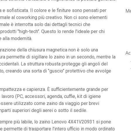
Me
 e sofisticata. Il colore e le finiture sono pensati per
formale al coworking più creativo. Non ci sono elementi
male è interrotta solo dai dettagli tecnici che
rodotti "high-tech". Questo lo rende l'ideale per chi
 alla modernità.
egrazione della chiusura magnetica non è solo una
Ac
ura permette di sigillare lo zaino in un secondo, mentre la
identali. La struttura robusta protegge gli angoli del
tto, creando una sorta di "guscio" protettivo che avvolge
 compattezza e capienza. È sufficientemente grande per
 lavoro (PC, accessori, agenda, cuffie, kit di igiene
ssere utilizzato come zaino da viaggio per brevi
rti superiori degli aerei o sotto il sedile.
 è sempre più labile, lo zaino Lenovo 4X41V20931 si pone
e permette di trasportare l'intero ufficio in modo ordinato