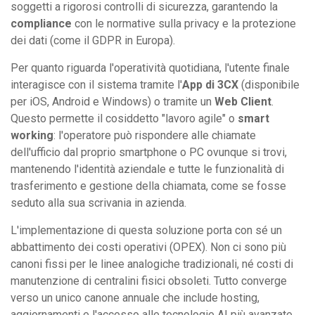
soggetti a rigorosi controlli di sicurezza, garantendo la
compliance
con le normative sulla privacy e la protezione
dei dati (come il GDPR in Europa).
Per quanto riguarda l'operatività quotidiana, l'utente finale
interagisce con il sistema tramite l'
App di 3CX
(disponibile
per iOS, Android e Windows) o tramite un
Web Client
.
Questo permette il cosiddetto "lavoro agile" o
smart
working
: l'operatore può rispondere alle chiamate
dell'ufficio dal proprio smartphone o PC ovunque si trovi,
mantenendo l'identità aziendale e tutte le funzionalità di
trasferimento e gestione della chiamata, come se fosse
seduto alla sua scrivania in azienda.
L'implementazione di questa soluzione porta con sé un
abbattimento dei costi operativi (OPEX). Non ci sono più
canoni fissi per le linee analogiche tradizionali, né costi di
manutenzione di centralini fisici obsoleti. Tutto converge
verso un unico canone annuale che include hosting,
aggiornamenti e l'accesso alle tecnologie AI più avanzate.