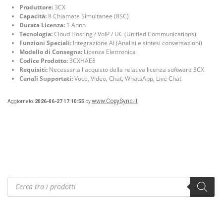
Produttore:
3CX
Capacità:
8 Chiamate Simultanee (8SC)
Durata Licenza:
1 Anno
Tecnologia:
Cloud Hosting / VoIP / UC (Unified Communications)
Funzioni Speciali:
Integrazione AI (Analisi e sintesi conversazioni)
Modello di Consegna:
Licenza Elettronica
Codice Prodotto:
3CXHAE8
Requisiti:
Necessaria l'acquisto della relativa licenza software 3CX
Canali Supportati:
Voce, Video, Chat, WhatsApp, Live Chat
www.CopySync.it
Aggiornato:
2026-06-27 17:10:55
by
Products
search