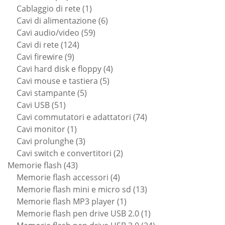
prodotti
1
Cablaggio di rete
1
prodotto
6
Cavi di alimentazione
6
59
prodotti
Cavi audio/video
59
124
prodotti
Cavi di rete
124
9
prodotti
Cavi firewire
9
prodotti
4
Cavi hard disk e floppy
4
5
prodotti
Cavi mouse e tastiera
5
5
prodotti
Cavi stampante
5
51
prodotti
Cavi USB
51
prodotti
74
Cavi commutatori e adattatori
74
1
prodotti
Cavi monitor
1
prodotto
3
Cavi prolunghe
3
prodotti
2
Cavi switch e convertitori
2
43
prodotti
Memorie flash
43
prodotti
4
Memorie flash accessori
4
prodotti
13
Memorie flash mini e micro sd
13
1
prodotti
Memorie flash MP3 player
1
prodotto
1
Memorie flash pen drive USB 2.0
1
prodotto
24