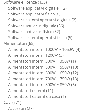
133
prodotti
Software e licenze
133
prodotti
12
Software applicativi digitale
12
6
prodotti
Software applicativi fisico
6
prodotti
2
Software sistemi operativi digitale
2
56
prodotti
Software antivirus digitale
56
52
prodotti
Software antivirus fisico
52
prodotti
5
Software sistemi operativi fisico
5
65
prodotti
Alimentatori
65
prodotti
4
Alimentatori interni 1000W ~ 1050W
4
3
prodotti
Alimentatori interni 1200W
3
prodotti
1
Alimentatori interni 300W ~ 350W
1
prodotto
10
Alimentatori interni 500W ~ 550W
10
prodotti
12
Alimentatori interni 600W ~ 650W
12
prodotti
13
Alimentatori interni 700W ~ 750W
13
6
prodotti
Alimentatori interni 800W ~ 850W
6
11
prodotti
Alimentatori esterni
11
prodotti
5
Alimentatori esterni da casa
5
371
prodotti
Cavi
371
prodotti
27
Accessori
27