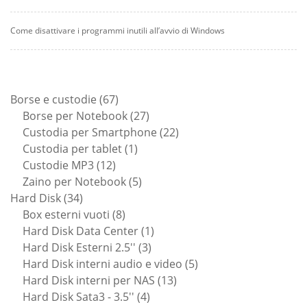
Come disattivare i programmi inutili all’avvio di Windows
67
Borse e custodie
67
prodotti
27
Borse per Notebook
27
prodotti
22
Custodia per Smartphone
22
1
prodotti
Custodia per tablet
1
12
prodotto
Custodie MP3
12
prodotti
5
Zaino per Notebook
5
34
prodotti
Hard Disk
34
prodotti
8
Box esterni vuoti
8
prodotti
1
Hard Disk Data Center
1
3
prodotto
Hard Disk Esterni 2.5''
3
prodotti
5
Hard Disk interni audio e video
5
13
prodotti
Hard Disk interni per NAS
13
4
prodotti
Hard Disk Sata3 - 3.5''
4