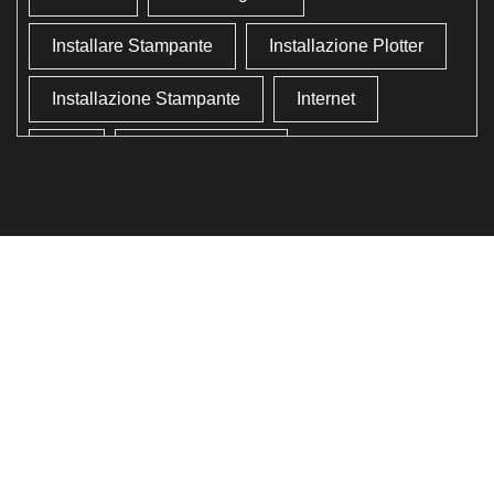
Installare Stampante
Installazione Plotter
Installazione Stampante
Internet
Lan
Lavoro In Ufficio
Lettore Codici Fiscale
Lettore Smart Card
Lettore Tessera Sanitaria
Liberare Il Disco Fisso
Liberare Memoria
Ottimizzazione
Ottimizzazione Windows
Produttività
Programmi Inutili
Pulizia Approfondita
Pulizia Windows