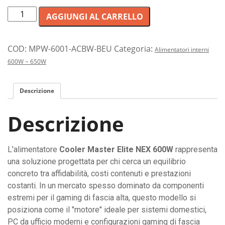
Alimentatore
AGGIUNGI AL CARRELLO
per
PC
Cooler
COD:
MPW-6001-ACBW-BEU
Categoria:
Alimentatori interni
Master
600W ~ 650W
600W:
energia
Descrizione
stabile
e
Descrizione
sicura
per
computer
L'alimentatore
Cooler Master Elite NEX 600W
rappresenta
da
una soluzione progettata per chi cerca un equilibrio
ufficio
concreto tra affidabilità, costi contenuti e prestazioni
e
costanti. In un mercato spesso dominato da componenti
gaming
estremi per il gaming di fascia alta, questo modello si
entry-
posiziona come il "motore" ideale per sistemi domestici,
level.
PC da ufficio moderni e configurazioni gaming di fascia