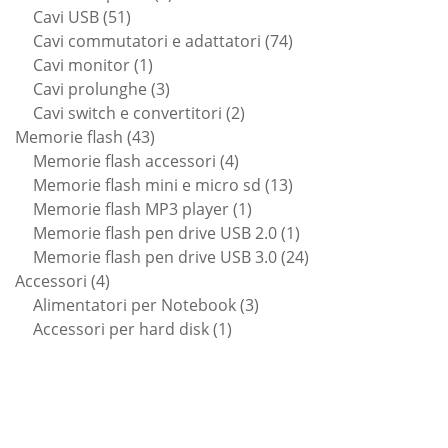
51
prodotti
Cavi USB
51
prodotti
74
Cavi commutatori e adattatori
74
1
prodotti
Cavi monitor
1
prodotto
3
Cavi prolunghe
3
prodotti
2
Cavi switch e convertitori
2
43
prodotti
Memorie flash
43
prodotti
4
Memorie flash accessori
4
prodotti
13
Memorie flash mini e micro sd
13
1
prodotti
Memorie flash MP3 player
1
prodotto
1
Memorie flash pen drive USB 2.0
1
prodotto
24
Memorie flash pen drive USB 3.0
24
4
prodotti
Accessori
4
prodotti
3
Alimentatori per Notebook
3
1
prodotti
Accessori per hard disk
1
prodotto