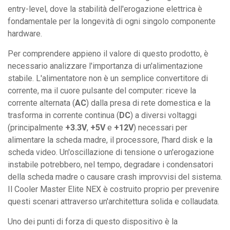
quantità
entry-level, dove la stabilità dell'erogazione elettrica è
fondamentale per la longevità di ogni singolo componente
hardware.
Per comprendere appieno il valore di questo prodotto, è
necessario analizzare l'importanza di un'alimentazione
stabile. L'alimentatore non è un semplice convertitore di
corrente, ma il cuore pulsante del computer: riceve la
corrente alternata (
AC
) dalla presa di rete domestica e la
trasforma in corrente continua (
DC
) a diversi voltaggi
(principalmente
+3.3V
,
+5V
e
+12V
) necessari per
alimentare la scheda madre, il processore, l'hard disk e la
scheda video. Un'oscillazione di tensione o un'erogazione
instabile potrebbero, nel tempo, degradare i condensatori
della scheda madre o causare crash improvvisi del sistema.
Il Cooler Master Elite NEX è costruito proprio per prevenire
questi scenari attraverso un'architettura solida e collaudata.
Uno dei punti di forza di questo dispositivo è la