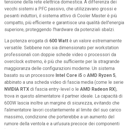
tensione della rete elettrica domestica. A differenza dei
vecchi sistemi a PFC passivo, che utilizzavano grossi e
pesanti induttori, il sistema attivo di Cooler Master è più
compatto, più efficiente e garantisce una qualità dell'energia
superiore, proteggendo l'hardware da potenziali sbalzi.
La potenza erogata di
600 Watt
è un valore estremamente
versatile. Sebbene non sia dimensionato per workstation
professionali con doppie schede video o processori da
overclock estremo, è più che sufficiente per la stragrande
maggioranza delle configurazioni moderne. Un sistema
basato su un processore
Intel Core i5
o
AMD Ryzen 5
,
abbinato a una scheda video di fascia media (come le serie
NVIDIA RTX
di fascia entry-level o le
AMD Radeon RX
),
trova in questo alimentatore il partner ideale. La capacità di
600W lascia inoltre un margine di sicurezza, evitando che
l'alimentatore lavori costantemente al limite del suo carico
massimo, condizione che porterebbe a un aumento del
rumore della ventola e a un'usura precoce dei componenti