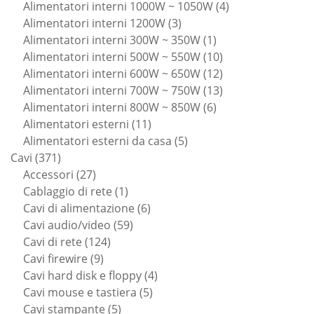
prodotti
4
Alimentatori interni 1000W ~ 1050W
4
3
prodotti
Alimentatori interni 1200W
3
prodotti
1
Alimentatori interni 300W ~ 350W
1
prodotto
10
Alimentatori interni 500W ~ 550W
10
prodotti
12
Alimentatori interni 600W ~ 650W
12
prodotti
13
Alimentatori interni 700W ~ 750W
13
6
prodotti
Alimentatori interni 800W ~ 850W
6
11
prodotti
Alimentatori esterni
11
prodotti
5
Alimentatori esterni da casa
5
371
prodotti
Cavi
371
prodotti
27
Accessori
27
prodotti
1
Cablaggio di rete
1
prodotto
6
Cavi di alimentazione
6
59
prodotti
Cavi audio/video
59
124
prodotti
Cavi di rete
124
9
prodotti
Cavi firewire
9
prodotti
4
Cavi hard disk e floppy
4
5
prodotti
Cavi mouse e tastiera
5
5
prodotti
Cavi stampante
5