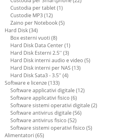
prodotti
22
Custodia per Smartphone
22
1
prodotti
Custodia per tablet
1
12
prodotto
Custodie MP3
12
prodotti
5
Zaino per Notebook
5
34
prodotti
Hard Disk
34
prodotti
8
Box esterni vuoti
8
prodotti
1
Hard Disk Data Center
1
3
prodotto
Hard Disk Esterni 2.5''
3
prodotti
5
Hard Disk interni audio e video
5
13
prodotti
Hard Disk interni per NAS
13
4
prodotti
Hard Disk Sata3 - 3.5''
4
133
prodotti
Software e licenze
133
prodotti
12
Software applicativi digitale
12
6
prodotti
Software applicativi fisico
6
prodotti
2
Software sistemi operativi digitale
2
56
prodotti
Software antivirus digitale
56
52
prodotti
Software antivirus fisico
52
prodotti
5
Software sistemi operativi fisico
5
65
prodotti
Alimentatori
65