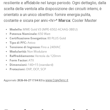
resiliente e affidabile nel lungo periodo. Ogni dettaglio, dalla
scelta della ventola alla disposizione dei circuiti interni, è
orientato a un unico obiettivo: fornire energia pulita,
costante e sicura per anni.<hr>*
Marca:
Cooler Master
Modello:
MWE Gold V3 (MPE-6502-ACAAG-3BEU)
Potenza Nominale:
650 Watt
Certificazione Energetica:
80 PLUS Gold
Tipo di PFC:
Attivo
Tensione di Ingresso:
Fino a 240VAC
Modularità:
Non Modulare
Raffreddamento:
Ventola da 120mm
Form Factor:
ATX
Dimensioni:
140×15 (standard)
Protezioni:
OVP, OCP, SCP
www.CopySync.it
Aggiornato:
2026-06-27 17:04:02
by