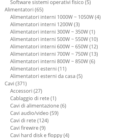
prodotti
5
Software sistemi operativi fisico
5
65
prodotti
Alimentatori
65
prodotti
4
Alimentatori interni 1000W ~ 1050W
4
3
prodotti
Alimentatori interni 1200W
3
prodotti
1
Alimentatori interni 300W ~ 350W
1
prodotto
10
Alimentatori interni 500W ~ 550W
10
prodotti
12
Alimentatori interni 600W ~ 650W
12
prodotti
13
Alimentatori interni 700W ~ 750W
13
6
prodotti
Alimentatori interni 800W ~ 850W
6
11
prodotti
Alimentatori esterni
11
prodotti
5
Alimentatori esterni da casa
5
371
prodotti
Cavi
371
prodotti
27
Accessori
27
prodotti
1
Cablaggio di rete
1
prodotto
6
Cavi di alimentazione
6
59
prodotti
Cavi audio/video
59
124
prodotti
Cavi di rete
124
9
prodotti
Cavi firewire
9
prodotti
4
Cavi hard disk e floppy
4