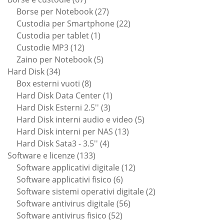
prodotti
27
Borse per Notebook
27
prodotti
22
Custodia per Smartphone
22
1
prodotti
Custodia per tablet
1
12
prodotto
Custodie MP3
12
prodotti
5
Zaino per Notebook
5
34
prodotti
Hard Disk
34
prodotti
8
Box esterni vuoti
8
prodotti
1
Hard Disk Data Center
1
3
prodotto
Hard Disk Esterni 2.5''
3
prodotti
5
Hard Disk interni audio e video
5
13
prodotti
Hard Disk interni per NAS
13
4
prodotti
Hard Disk Sata3 - 3.5''
4
133
prodotti
Software e licenze
133
prodotti
12
Software applicativi digitale
12
6
prodotti
Software applicativi fisico
6
prodotti
2
Software sistemi operativi digitale
2
56
prodotti
Software antivirus digitale
56
52
prodotti
Software antivirus fisico
52