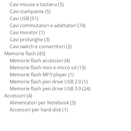
5
prodotti
Cavi mouse e tastiera
5
5
prodotti
Cavi stampante
5
51
prodotti
Cavi USB
51
prodotti
74
Cavi commutatori e adattatori
74
1
prodotti
Cavi monitor
1
prodotto
3
Cavi prolunghe
3
prodotti
2
Cavi switch e convertitori
2
43
prodotti
Memorie flash
43
prodotti
4
Memorie flash accessori
4
prodotti
13
Memorie flash mini e micro sd
13
1
prodotti
Memorie flash MP3 player
1
prodotto
1
Memorie flash pen drive USB 2.0
1
prodotto
24
Memorie flash pen drive USB 3.0
24
4
prodotti
Accessori
4
prodotti
3
Alimentatori per Notebook
3
1
prodotti
Accessori per hard disk
1
prodotto