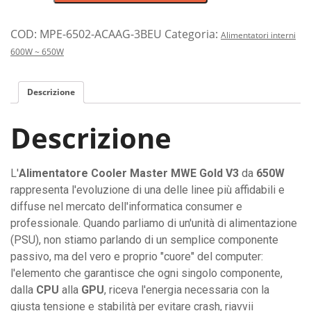
per
PC
Cooler
COD:
MPE-6502-ACAAG-3BEU
Categoria:
Alimentatori interni
Master
600W ~ 650W
da
650
Descrizione
Watt
ad
Descrizione
alta
efficienza
energetica
L'
Alimentatore Cooler Master MWE Gold V3
da
650W
(Certificazione
rappresenta l'evoluzione di una delle linee più affidabili e
Gold)
diffuse nel mercato dell'informatica consumer e
quantità
professionale. Quando parliamo di un'unità di alimentazione
(PSU), non stiamo parlando di un semplice componente
passivo, ma del vero e proprio "cuore" del computer:
l'elemento che garantisce che ogni singolo componente,
dalla
CPU
alla
GPU
, riceva l'energia necessaria con la
giusta tensione e stabilità per evitare crash, riavvii