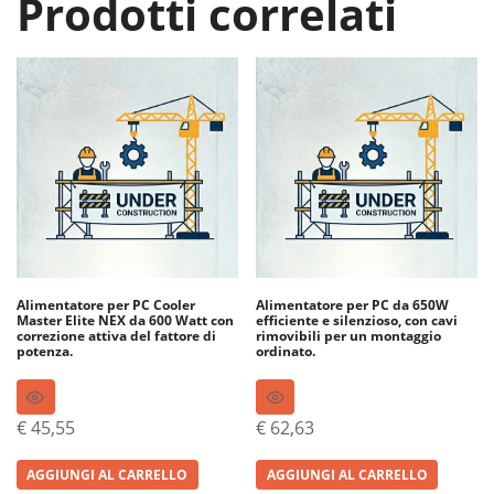
Prodotti correlati
Alimentatore per PC Cooler
Alimentatore per PC da 650W
Master Elite NEX da 600 Watt con
efficiente e silenzioso, con cavi
correzione attiva del fattore di
rimovibili per un montaggio
potenza.
ordinato.
€
45,55
€
62,63
AGGIUNGI AL CARRELLO
AGGIUNGI AL CARRELLO