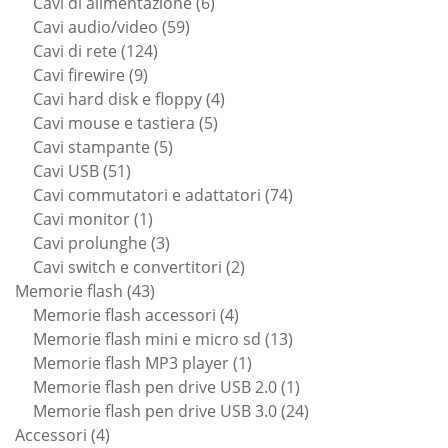
prodotto
6
Cavi di alimentazione
6
59
prodotti
Cavi audio/video
59
124
prodotti
Cavi di rete
124
9
prodotti
Cavi firewire
9
prodotti
4
Cavi hard disk e floppy
4
5
prodotti
Cavi mouse e tastiera
5
5
prodotti
Cavi stampante
5
51
prodotti
Cavi USB
51
prodotti
74
Cavi commutatori e adattatori
74
1
prodotti
Cavi monitor
1
prodotto
3
Cavi prolunghe
3
prodotti
2
Cavi switch e convertitori
2
43
prodotti
Memorie flash
43
prodotti
4
Memorie flash accessori
4
prodotti
13
Memorie flash mini e micro sd
13
1
prodotti
Memorie flash MP3 player
1
prodotto
1
Memorie flash pen drive USB 2.0
1
prodotto
24
Memorie flash pen drive USB 3.0
24
4
prodotti
Accessori
4