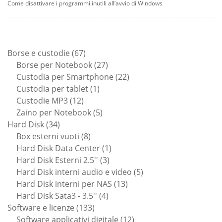
Come disattivare i programmi inutili all’avvio di Windows
67
Borse e custodie
67
prodotti
27
Borse per Notebook
27
prodotti
22
Custodia per Smartphone
22
1
prodotti
Custodia per tablet
1
12
prodotto
Custodie MP3
12
prodotti
5
Zaino per Notebook
5
34
prodotti
Hard Disk
34
prodotti
8
Box esterni vuoti
8
prodotti
1
Hard Disk Data Center
1
3
prodotto
Hard Disk Esterni 2.5''
3
prodotti
5
Hard Disk interni audio e video
5
13
prodotti
Hard Disk interni per NAS
13
4
prodotti
Hard Disk Sata3 - 3.5''
4
133
prodotti
Software e licenze
133
prodotti
12
Software applicativi digitale
12