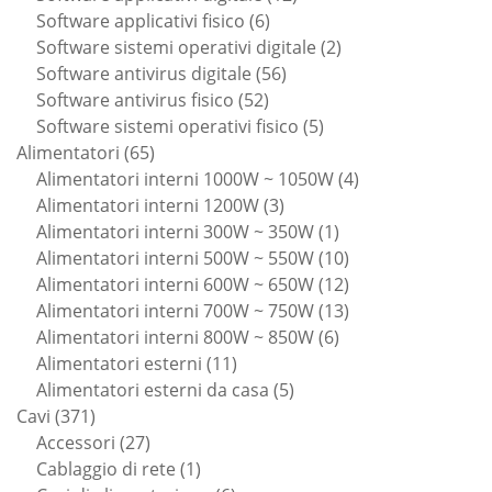
6
prodotti
Software applicativi fisico
6
prodotti
2
Software sistemi operativi digitale
2
56
prodotti
Software antivirus digitale
56
52
prodotti
Software antivirus fisico
52
prodotti
5
Software sistemi operativi fisico
5
65
prodotti
Alimentatori
65
prodotti
4
Alimentatori interni 1000W ~ 1050W
4
3
prodotti
Alimentatori interni 1200W
3
prodotti
1
Alimentatori interni 300W ~ 350W
1
prodotto
10
Alimentatori interni 500W ~ 550W
10
prodotti
12
Alimentatori interni 600W ~ 650W
12
prodotti
13
Alimentatori interni 700W ~ 750W
13
6
prodotti
Alimentatori interni 800W ~ 850W
6
11
prodotti
Alimentatori esterni
11
prodotti
5
Alimentatori esterni da casa
5
371
prodotti
Cavi
371
prodotti
27
Accessori
27
prodotti
1
Cablaggio di rete
1