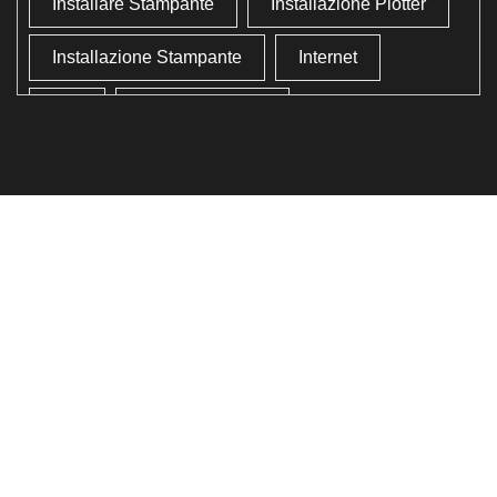
Installare Stampante
Installazione Plotter
Installazione Stampante
Internet
Lan
Lavoro In Ufficio
Lettore Codici Fiscale
Lettore Smart Card
Lettore Tessera Sanitaria
Liberare Il Disco Fisso
Liberare Memoria
Ottimizzazione
Ottimizzazione Windows
Produttività
Programmi Inutili
Pulizia Approfondita
Pulizia Windows
Schermata Blu
Smart Card