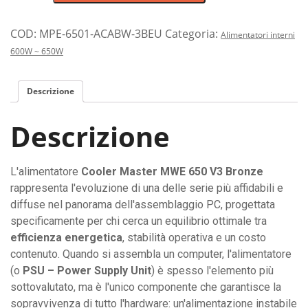
per
PC
Cooler
COD:
MPE-6501-ACABW-3BEU
Categoria:
Alimentatori interni
Master
600W ~ 650W
da
650
Descrizione
Watt
con
Descrizione
efficienza
certificata
Bronze
L'alimentatore
Cooler Master MWE 650 V3 Bronze
e
rappresenta l'evoluzione di una delle serie più affidabili e
ventola
diffuse nel panorama dell'assemblaggio PC, progettata
silenziosa
specificamente per chi cerca un equilibrio ottimale tra
quantità
efficienza energetica
, stabilità operativa e un costo
contenuto. Quando si assembla un computer, l'alimentatore
(o
PSU – Power Supply Unit
) è spesso l'elemento più
sottovalutato, ma è l'unico componente che garantisce la
sopravvivenza di tutto l'hardware: un'alimentazione instabile