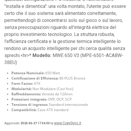
"installa e dimentica": una volta montato, l'utente può essere
certo che il suo sistema sarà alimentato correttamente,
permettendogli di concentrarsi solo sul gioco o sul lavoro,
senza preoccupazioni riguardo all'integrità elettrica del
proprio investimento tecnologico. La struttura robusta,
l'efficienza certificata e la gestione termica intelligente lo
rendono un acquisto intelligente per chi cerca qualità senza
sprechi.<hr>*
Modello:
MWE 650 V3 (MPE-6501-ACABW-
3BEU)
Potenza Nominale:
650 Watt
Certificazione di Efficienza:
80 PLUS Bronze
Form Factor:
ATX
Modularità:
Non Modulare (Cavi fissi)
Raffreddamento:
Ventola da 120mm
Protezioni integrate:
OVP, OCP, SCP
Tensione di ingresso:
Standard internazionale
Compatibilità:
Case ATX standard
www.CopySync.it
Aggiornato:
2026-06-27 17:04:00
by