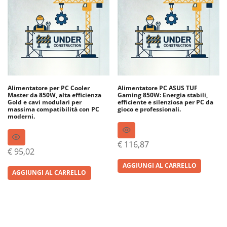
Alimentatore per PC Cooler
Alimentatore PC ASUS TUF
Master da 850W, alta efficienza
Gaming 850W: Energia stabili,
Gold e cavi modulari per
efficiente e silenziosa per PC da
massima compatibilità con PC
gioco e professionali.
moderni.
€
116,87
€
95,02
AGGIUNGI AL CARRELLO
AGGIUNGI AL CARRELLO