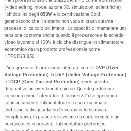
Per i professionisti che utilizzano il PC come workstation
(video editing, modellazione 3D, simulazioni scientifiche),
l'affidabilità degli
850W
e la certificazione Gold
garantiscono che il sistema non vada in crash durante i
processi di calcolo più intensi. La capacità di mantenere una
tensione costante anche quando il processore e la scheda
video lavorano al 100% è ciò che distingue un alimentatore
economico da un prodotto professionale come
l'ITPSEGBI850.
L'integrazione di protezioni integrate come l'
OVP (Over
Voltage Protection)
, la
UVP (Under Voltage Protection)
e l'
OCP (Over Current Protection)
rende questo
dispositivo un investimento sicuro. Queste protezioni
agiscono come "interruttori di sicurezza" che spengono
istantaneamente l'alimentatore in caso di anomalie
elettriche, salvaguardando l'investimento hardware
complessivo. In pratica, se avviene un corto circuito o un
sovraccarico imprevisto, l'alimentatore preferisce
"sacrificarsi" o spegnersi piuttosto che lasciare che la