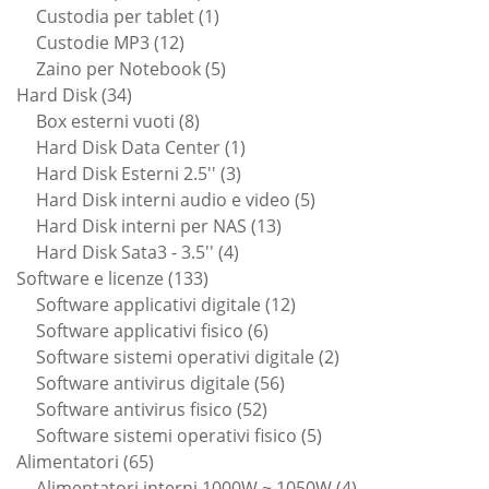
1
prodotti
Custodia per tablet
1
12
prodotto
Custodie MP3
12
prodotti
5
Zaino per Notebook
5
34
prodotti
Hard Disk
34
prodotti
8
Box esterni vuoti
8
prodotti
1
Hard Disk Data Center
1
3
prodotto
Hard Disk Esterni 2.5''
3
prodotti
5
Hard Disk interni audio e video
5
13
prodotti
Hard Disk interni per NAS
13
4
prodotti
Hard Disk Sata3 - 3.5''
4
133
prodotti
Software e licenze
133
prodotti
12
Software applicativi digitale
12
6
prodotti
Software applicativi fisico
6
prodotti
2
Software sistemi operativi digitale
2
56
prodotti
Software antivirus digitale
56
52
prodotti
Software antivirus fisico
52
prodotti
5
Software sistemi operativi fisico
5
65
prodotti
Alimentatori
65
prodotti
4
Alimentatori interni 1000W ~ 1050W
4