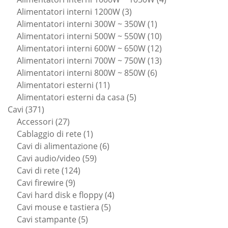
3
prodotti
Alimentatori interni 1200W
3
prodotti
1
Alimentatori interni 300W ~ 350W
1
prodotto
10
Alimentatori interni 500W ~ 550W
10
prodotti
12
Alimentatori interni 600W ~ 650W
12
prodotti
13
Alimentatori interni 700W ~ 750W
13
6
prodotti
Alimentatori interni 800W ~ 850W
6
11
prodotti
Alimentatori esterni
11
prodotti
5
Alimentatori esterni da casa
5
371
prodotti
Cavi
371
prodotti
27
Accessori
27
prodotti
1
Cablaggio di rete
1
prodotto
6
Cavi di alimentazione
6
59
prodotti
Cavi audio/video
59
124
prodotti
Cavi di rete
124
9
prodotti
Cavi firewire
9
prodotti
4
Cavi hard disk e floppy
4
5
prodotti
Cavi mouse e tastiera
5
5
prodotti
Cavi stampante
5