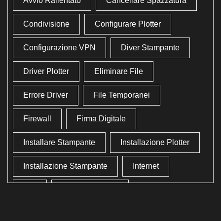
Avvio Rallentato
Cancellare Spazzatura
Condivisione
Configurare Plotter
Configurazione VPN
Diver Stampante
Driver Plotter
Eliminare File
Errore Driver
File Temporanei
Firewall
Firma Digitale
Installare Stampante
Installazione Plotter
Installazione Stampante
Internet
Lan
Lavoro In Ufficio
Lettore Codici Fiscale
Lettore Smart Card