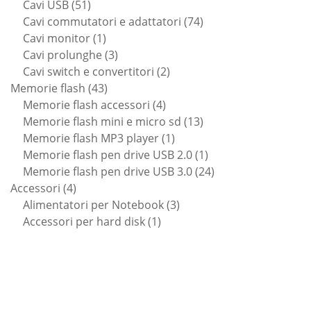
51
prodotti
Cavi USB
51
prodotti
74
Cavi commutatori e adattatori
74
1
prodotti
Cavi monitor
1
prodotto
3
Cavi prolunghe
3
prodotti
2
Cavi switch e convertitori
2
43
prodotti
Memorie flash
43
prodotti
4
Memorie flash accessori
4
prodotti
13
Memorie flash mini e micro sd
13
1
prodotti
Memorie flash MP3 player
1
prodotto
1
Memorie flash pen drive USB 2.0
1
prodotto
24
Memorie flash pen drive USB 3.0
24
4
prodotti
Accessori
4
prodotti
3
Alimentatori per Notebook
3
1
prodotti
Accessori per hard disk
1
prodotto