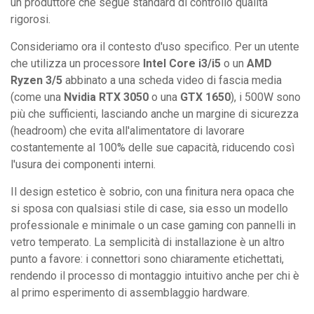
un produttore che segue standard di controllo qualità
rigorosi.
Consideriamo ora il contesto d'uso specifico. Per un utente
che utilizza un processore
Intel Core i3/i5
o un
AMD
Ryzen 3/5
abbinato a una scheda video di fascia media
(come una
Nvidia RTX 3050
o una
GTX 1650
), i 500W sono
più che sufficienti, lasciando anche un margine di sicurezza
(headroom) che evita all'alimentatore di lavorare
costantemente al 100% delle sue capacità, riducendo così
l'usura dei componenti interni.
Il design estetico è sobrio, con una finitura nera opaca che
si sposa con qualsiasi stile di case, sia esso un modello
professionale e minimale o un case gaming con pannelli in
vetro temperato. La semplicità di installazione è un altro
punto a favore: i connettori sono chiaramente etichettati,
rendendo il processo di montaggio intuitivo anche per chi è
al primo esperimento di assemblaggio hardware.