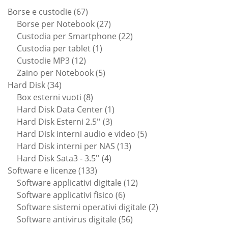
67
Borse e custodie
67
prodotti
27
Borse per Notebook
27
prodotti
22
Custodia per Smartphone
22
1
prodotti
Custodia per tablet
1
12
prodotto
Custodie MP3
12
prodotti
5
Zaino per Notebook
5
34
prodotti
Hard Disk
34
prodotti
8
Box esterni vuoti
8
prodotti
1
Hard Disk Data Center
1
3
prodotto
Hard Disk Esterni 2.5''
3
prodotti
5
Hard Disk interni audio e video
5
13
prodotti
Hard Disk interni per NAS
13
4
prodotti
Hard Disk Sata3 - 3.5''
4
133
prodotti
Software e licenze
133
prodotti
12
Software applicativi digitale
12
6
prodotti
Software applicativi fisico
6
prodotti
2
Software sistemi operativi digitale
2
56
prodotti
Software antivirus digitale
56