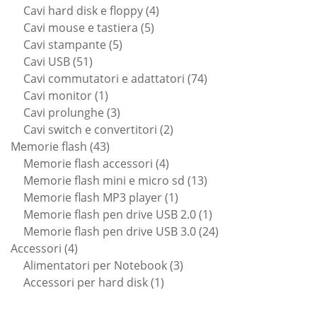
prodotti
4
Cavi hard disk e floppy
4
5
prodotti
Cavi mouse e tastiera
5
5
prodotti
Cavi stampante
5
51
prodotti
Cavi USB
51
prodotti
74
Cavi commutatori e adattatori
74
1
prodotti
Cavi monitor
1
prodotto
3
Cavi prolunghe
3
prodotti
2
Cavi switch e convertitori
2
43
prodotti
Memorie flash
43
prodotti
4
Memorie flash accessori
4
prodotti
13
Memorie flash mini e micro sd
13
1
prodotti
Memorie flash MP3 player
1
prodotto
1
Memorie flash pen drive USB 2.0
1
prodotto
24
Memorie flash pen drive USB 3.0
24
4
prodotti
Accessori
4
prodotti
3
Alimentatori per Notebook
3
1
prodotti
Accessori per hard disk
1
prodotto