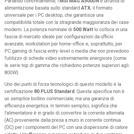
Parlando concretamente, l'
MSI MAG A500DN
è un'unità di
alimentazione basata sullo standard
ATX
, il formato
universale per i PC desktop, che garantisce una
compatibilità totale con la stragrande maggioranza dei case
moderni. La potenza nominale di
500 Watt
lo colloca in una
fascia di mercato ideale per configurazioni da ufficio
avanzate, workstation per home-office e, soprattutto, per
PC gaming di fascia entry-level o media che non prevedono
l'utilizzo di schede video estremamente energivore (come
le serie top di gamma che richiedono potenze superiori agli
800W).
Uno dei punti di forza tecnologici di questo modello è la
certificazione
80 PLUS Standard
. Questa specifica non è
un semplice bollino commerciale, ma una garanzia di
efficienza energetica. In termini semplici, significa che
l'alimentatore è in grado di convertire la corrente alternata
(AC) proveniente dalla presa a muro in corrente continua
(DC) per i componenti del PC con una dispersione di calore