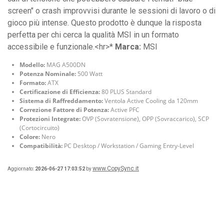
screen" o crash improvvisi durante le sessioni di lavoro o di
gioco più intense. Questo prodotto è dunque la risposta
perfetta per chi cerca la qualità MSI in un formato
accessibile e funzionale.<hr>*
Marca:
MSI
Modello:
MAG A500DN
Potenza Nominale:
500 Watt
Formato:
ATX
Certificazione di Efficienza:
80 PLUS Standard
Sistema di Raffreddamento:
Ventola Active Cooling da 120mm
Correzione Fattore di Potenza:
Active PFC
Protezioni Integrate:
OVP (Sovratensione), OPP (Sovraccarico), SCP
(Cortocircuito)
Colore:
Nero
Compatibilità:
PC Desktop / Workstation / Gaming Entry-Level
www.CopySync.it
Aggiornato:
2026-06-27 17:03:52
by