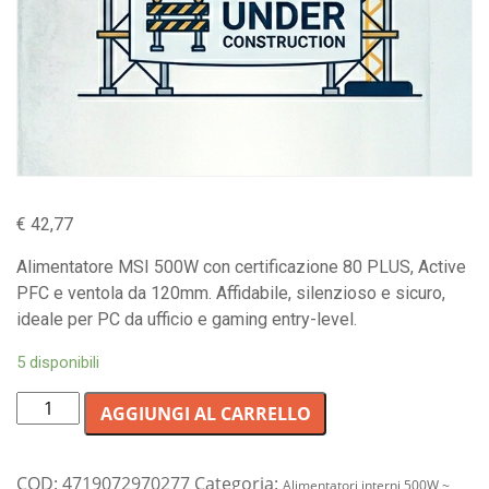
€
42,77
Alimentatore MSI 500W con certificazione 80 PLUS, Active
PFC e ventola da 120mm. Affidabile, silenzioso e sicuro,
ideale per PC da ufficio e gaming entry-level.
5 disponibili
Alimentatore
AGGIUNGI AL CARRELLO
per
PC
MSI
COD:
4719072970277
Categoria:
Alimentatori interni 500W ~