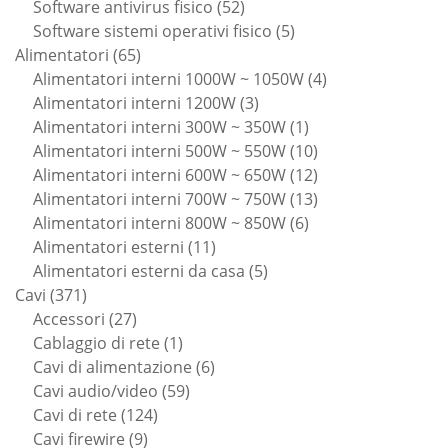
52
prodotti
Software antivirus fisico
52
prodotti
5
Software sistemi operativi fisico
5
65
prodotti
Alimentatori
65
prodotti
4
Alimentatori interni 1000W ~ 1050W
4
3
prodotti
Alimentatori interni 1200W
3
prodotti
1
Alimentatori interni 300W ~ 350W
1
prodotto
10
Alimentatori interni 500W ~ 550W
10
prodotti
12
Alimentatori interni 600W ~ 650W
12
prodotti
13
Alimentatori interni 700W ~ 750W
13
6
prodotti
Alimentatori interni 800W ~ 850W
6
11
prodotti
Alimentatori esterni
11
prodotti
5
Alimentatori esterni da casa
5
371
prodotti
Cavi
371
prodotti
27
Accessori
27
prodotti
1
Cablaggio di rete
1
prodotto
6
Cavi di alimentazione
6
59
prodotti
Cavi audio/video
59
124
prodotti
Cavi di rete
124
9
prodotti
Cavi firewire
9