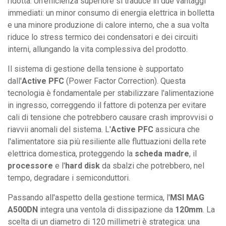
ridotta. Un'efficienza superiore si traduce in due vantaggi
immediati: un minor consumo di energia elettrica in bolletta
e una minore produzione di calore interno, che a sua volta
riduce lo stress termico dei condensatori e dei circuiti
interni, allungando la vita complessiva del prodotto.
Il sistema di gestione della tensione è supportato
dall'
Active PFC
(Power Factor Correction). Questa
tecnologia è fondamentale per stabilizzare l'alimentazione
in ingresso, correggendo il fattore di potenza per evitare
cali di tensione che potrebbero causare crash improvvisi o
riavvii anomali del sistema. L'
Active PFC
assicura che
l'alimentatore sia più resiliente alle fluttuazioni della rete
elettrica domestica, proteggendo la
scheda madre
, il
processore
e l'
hard disk
da sbalzi che potrebbero, nel
tempo, degradare i semiconduttori.
Passando all'aspetto della gestione termica, l'
MSI MAG
A500DN
integra una ventola di dissipazione da
120mm
. La
scelta di un diametro di 120 millimetri è strategica: una