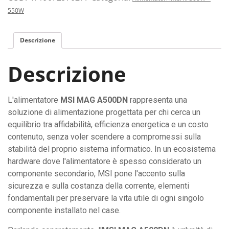
da
550W
500
Watt:
Descrizione
energia
stabile
Descrizione
ed
efficiente
per
L'alimentatore
MSI MAG A500DN
rappresenta una
il
soluzione di alimentazione progettata per chi cerca un
tuo
equilibrio tra affidabilità, efficienza energetica e un costo
computer.
contenuto, senza voler scendere a compromessi sulla
quantità
stabilità del proprio sistema informatico. In un ecosistema
hardware dove l'alimentatore è spesso considerato un
componente secondario, MSI pone l'accento sulla
sicurezza e sulla costanza della corrente, elementi
fondamentali per preservare la vita utile di ogni singolo
componente installato nel case.