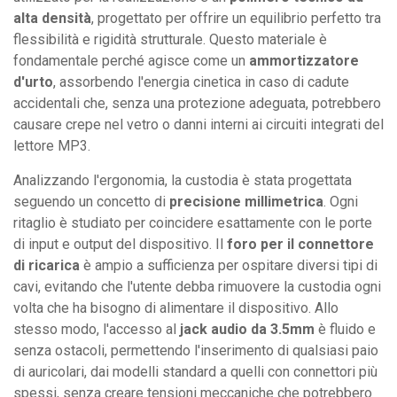
alta densità
, progettato per offrire un equilibrio perfetto tra
flessibilità e rigidità strutturale. Questo materiale è
fondamentale perché agisce come un
ammortizzatore
d'urto
, assorbendo l'energia cinetica in caso di cadute
accidentali che, senza una protezione adeguata, potrebbero
causare crepe nel vetro o danni interni ai circuiti integrati del
lettore MP3.
Analizzando l'ergonomia, la custodia è stata progettata
seguendo un concetto di
precisione millimetrica
. Ogni
ritaglio è studiato per coincidere esattamente con le porte
di input e output del dispositivo. Il
foro per il connettore
di ricarica
è ampio a sufficienza per ospitare diversi tipi di
cavi, evitando che l'utente debba rimuovere la custodia ogni
volta che ha bisogno di alimentare il dispositivo. Allo
stesso modo, l'accesso al
jack audio da 3.5mm
è fluido e
senza ostacoli, permettendo l'inserimento di qualsiasi paio
di auricolari, dai modelli standard a quelli con connettori più
spessi, senza creare tensioni meccaniche che potrebbero