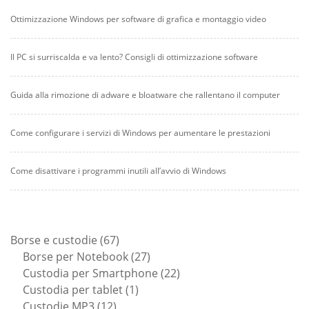
Ottimizzazione Windows per software di grafica e montaggio video
Il PC si surriscalda e va lento? Consigli di ottimizzazione software
Guida alla rimozione di adware e bloatware che rallentano il computer
Come configurare i servizi di Windows per aumentare le prestazioni
Come disattivare i programmi inutili all’avvio di Windows
67
Borse e custodie
67
prodotti
27
Borse per Notebook
27
prodotti
22
Custodia per Smartphone
22
1
prodotti
Custodia per tablet
1
12
prodotto
Custodie MP3
12