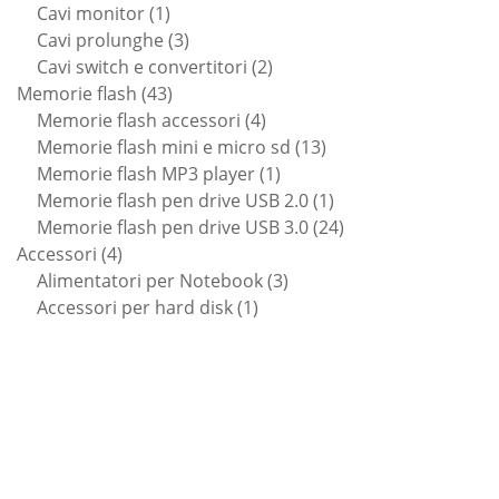
1
prodotti
Cavi monitor
1
prodotto
3
Cavi prolunghe
3
prodotti
2
Cavi switch e convertitori
2
43
prodotti
Memorie flash
43
prodotti
4
Memorie flash accessori
4
prodotti
13
Memorie flash mini e micro sd
13
1
prodotti
Memorie flash MP3 player
1
prodotto
1
Memorie flash pen drive USB 2.0
1
prodotto
24
Memorie flash pen drive USB 3.0
24
4
prodotti
Accessori
4
prodotti
3
Alimentatori per Notebook
3
1
prodotti
Accessori per hard disk
1
prodotto