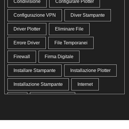
Condivisione
Configurare Plotter
Configurazione VPN
Diver Stampante
Driver Plotter
Eliminare File
Errore Driver
File Temporanei
Firewall
Firma Digitale
Installare Stampante
Installazione Plotter
Installazione Stampante
Internet
Lan
Lavoro In Ufficio
Lettore Codici Fiscale
Lettore Smart Card
Lettore Tessera Sanitaria