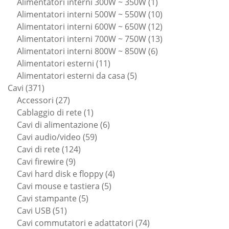
prodotti
1
Alimentatori interni 300W ~ 350W
1
prodotto
10
Alimentatori interni 500W ~ 550W
10
prodotti
12
Alimentatori interni 600W ~ 650W
12
prodotti
13
Alimentatori interni 700W ~ 750W
13
6
prodotti
Alimentatori interni 800W ~ 850W
6
11
prodotti
Alimentatori esterni
11
prodotti
5
Alimentatori esterni da casa
5
371
prodotti
Cavi
371
prodotti
27
Accessori
27
prodotti
1
Cablaggio di rete
1
prodotto
6
Cavi di alimentazione
6
59
prodotti
Cavi audio/video
59
124
prodotti
Cavi di rete
124
9
prodotti
Cavi firewire
9
prodotti
4
Cavi hard disk e floppy
4
5
prodotti
Cavi mouse e tastiera
5
5
prodotti
Cavi stampante
5
51
prodotti
Cavi USB
51
prodotti
74
Cavi commutatori e adattatori
74