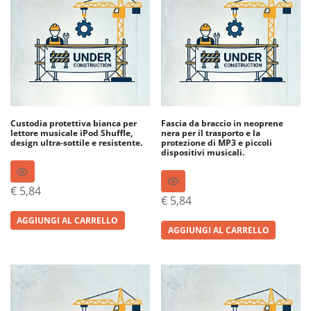
Custodia protettiva bianca per
Fascia da braccio in neoprene
lettore musicale iPod Shuffle,
nera per il trasporto e la
design ultra-sottile e resistente.
protezione di MP3 e piccoli
dispositivi musicali.
€
5,84
€
5,84
AGGIUNGI AL CARRELLO
AGGIUNGI AL CARRELLO