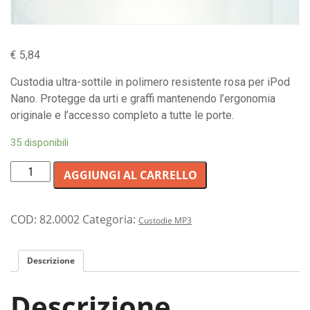
€
5,84
Custodia ultra-sottile in polimero resistente rosa per iPod
Nano. Protegge da urti e graffi mantenendo l’ergonomia
originale e l’accesso completo a tutte le porte.
35 disponibili
Custodia
AGGIUNGI AL CARRELLO
protettiva
color
rosa
COD:
82.0002
Categoria:
Custodie MP3
per
lettore
Descrizione
musicale
iPod
Descrizione
Nano