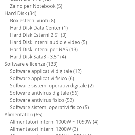
prodotti
5
Zaino per Notebook
5
34
prodotti
Hard Disk
34
prodotti
8
Box esterni vuoti
8
prodotti
1
Hard Disk Data Center
1
3
prodotto
Hard Disk Esterni 2.5''
3
prodotti
5
Hard Disk interni audio e video
5
13
prodotti
Hard Disk interni per NAS
13
4
prodotti
Hard Disk Sata3 - 3.5''
4
133
prodotti
Software e licenze
133
prodotti
12
Software applicativi digitale
12
6
prodotti
Software applicativi fisico
6
prodotti
2
Software sistemi operativi digitale
2
56
prodotti
Software antivirus digitale
56
52
prodotti
Software antivirus fisico
52
prodotti
5
Software sistemi operativi fisico
5
65
prodotti
Alimentatori
65
prodotti
4
Alimentatori interni 1000W ~ 1050W
4
3
prodotti
Alimentatori interni 1200W
3