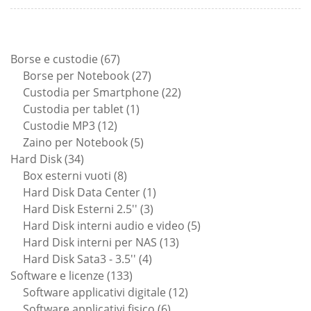
67
Borse e custodie
67
prodotti
27
Borse per Notebook
27
prodotti
22
Custodia per Smartphone
22
1
prodotti
Custodia per tablet
1
12
prodotto
Custodie MP3
12
prodotti
5
Zaino per Notebook
5
34
prodotti
Hard Disk
34
prodotti
8
Box esterni vuoti
8
prodotti
1
Hard Disk Data Center
1
3
prodotto
Hard Disk Esterni 2.5''
3
prodotti
5
Hard Disk interni audio e video
5
13
prodotti
Hard Disk interni per NAS
13
4
prodotti
Hard Disk Sata3 - 3.5''
4
133
prodotti
Software e licenze
133
prodotti
12
Software applicativi digitale
12
6
prodotti
Software applicativi fisico
6