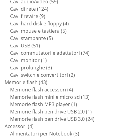
59
prodotti
Cavi audio/video
59
124
prodotti
Cavi di rete
124
9
prodotti
Cavi firewire
9
prodotti
4
Cavi hard disk e floppy
4
5
prodotti
Cavi mouse e tastiera
5
5
prodotti
Cavi stampante
5
51
prodotti
Cavi USB
51
prodotti
74
Cavi commutatori e adattatori
74
1
prodotti
Cavi monitor
1
prodotto
3
Cavi prolunghe
3
prodotti
2
Cavi switch e convertitori
2
43
prodotti
Memorie flash
43
prodotti
4
Memorie flash accessori
4
prodotti
13
Memorie flash mini e micro sd
13
1
prodotti
Memorie flash MP3 player
1
prodotto
1
Memorie flash pen drive USB 2.0
1
prodotto
24
Memorie flash pen drive USB 3.0
24
4
prodotti
Accessori
4
prodotti
3
Alimentatori per Notebook
3