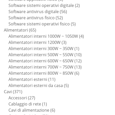
prodotti
2
Software sistemi operativi digitale
2
56
prodotti
Software antivirus digitale
56
52
prodotti
Software antivirus fisico
52
prodotti
5
Software sistemi operativi fisico
5
65
prodotti
Alimentatori
65
prodotti
4
Alimentatori interni 1000W ~ 1050W
4
3
prodotti
Alimentatori interni 1200W
3
prodotti
1
Alimentatori interni 300W ~ 350W
1
prodotto
10
Alimentatori interni 500W ~ 550W
10
prodotti
12
Alimentatori interni 600W ~ 650W
12
prodotti
13
Alimentatori interni 700W ~ 750W
13
6
prodotti
Alimentatori interni 800W ~ 850W
6
11
prodotti
Alimentatori esterni
11
prodotti
5
Alimentatori esterni da casa
5
371
prodotti
Cavi
371
prodotti
27
Accessori
27
prodotti
1
Cablaggio di rete
1
prodotto
6
Cavi di alimentazione
6