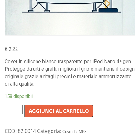
€
2,22
Cover in silicone bianco trasparente per iPod Nano 4ª gen.
Protegge da urti e graffi, migliora il grip e mantiene il design
originale grazie a ritagli precisi e materiale ammortizzante
di alta qualità.
158 disponibili
Custodia
AGGIUNGI AL CARRELLO
protettiva
in
silicone
COD:
82.0014
Categoria:
Custodie MP3
trasparente