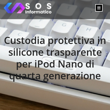
Custodia protettiva in
silicone trasparente
per iPod Nano di
quarta generazione