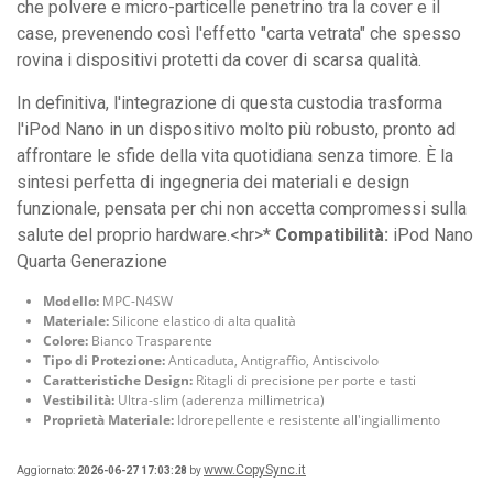
che polvere e micro-particelle penetrino tra la cover e il
case, prevenendo così l'effetto "carta vetrata" che spesso
rovina i dispositivi protetti da cover di scarsa qualità.
In definitiva, l'integrazione di questa custodia trasforma
l'iPod Nano in un dispositivo molto più robusto, pronto ad
affrontare le sfide della vita quotidiana senza timore. È la
sintesi perfetta di ingegneria dei materiali e design
funzionale, pensata per chi non accetta compromessi sulla
salute del proprio hardware.<hr>*
Compatibilità:
iPod Nano
Quarta Generazione
Modello:
MPC-N4SW
Materiale:
Silicone elastico di alta qualità
Colore:
Bianco Trasparente
Tipo di Protezione:
Anticaduta, Antigraffio, Antiscivolo
Caratteristiche Design:
Ritagli di precisione per porte e tasti
Vestibilità:
Ultra-slim (aderenza millimetrica)
Proprietà Materiale:
Idrorepellente e resistente all'ingiallimento
www.CopySync.it
Aggiornato:
2026-06-27 17:03:28
by