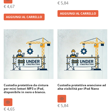
€
5,84
€
4,67
AGGIUNGI AL CARRELLO
AGGIUNGI AL CARRELLO
Custodia protettiva da cintura
Custodia protettiva arancione ad
per mini lettori MP3 e iPod,
alta visibilità per iPod Nano
disponibile in nero o bianco.
€
5,84
€
4,65