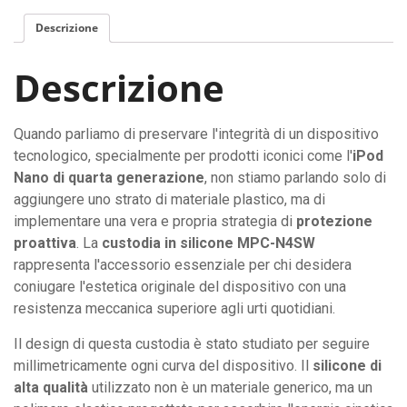
per
Descrizione
iPod
Nano
Descrizione
di
quarta
generazione
Quando parliamo di preservare l'integrità di un dispositivo
quantità
tecnologico, specialmente per prodotti iconici come l'
iPod
Nano di quarta generazione
, non stiamo parlando solo di
aggiungere uno strato di materiale plastico, ma di
implementare una vera e propria strategia di
protezione
proattiva
. La
custodia in silicone MPC-N4SW
rappresenta l'accessorio essenziale per chi desidera
coniugare l'estetica originale del dispositivo con una
resistenza meccanica superiore agli urti quotidiani.
Il design di questa custodia è stato studiato per seguire
millimetricamente ogni curva del dispositivo. Il
silicone di
alta qualità
utilizzato non è un materiale generico, ma un