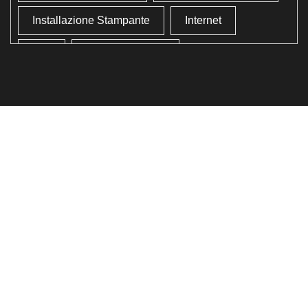
Installazione Stampante
Internet
Lan
Lavoro In Ufficio
Lettore Codici Fiscale
Lettore Smart Card
Lettore Tessera Sanitaria
Liberare Il Disco Fisso
Liberare Memoria
Ottimizzazione
Ottimizzazione Windows
Produttività
Programmi Inutili
Pulizia Approfondita
Pulizia Windows
Schermata Blu
Smart Card