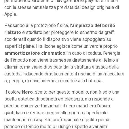
permettendo all'utente di navigare tra le playlist e i menu
con la stessa naturalezza prevista dal design originale di
Apple.
Passando alla protezione fisica, l'
ampiezzo del bordo
rialzato
è studiato per proteggere lo schermo da graffi
accidentali quando il dispositivo viene appoggiato su
superfici piane. Il silicone agisce come un vero e proprio
ammortizzatore cinematico
: in caso di caduta, l'energia
dell'impatto non viene trasmessa direttamente al telaio in
alluminio, ma viene dissipata dalla struttura elastica della
custodia, riducendo drasticamente il rischio di ammaccature
o, peggio, di danni interni ai circuiti e alla batteria.
Il colore
Nero
, scelto per questo modello, non è solo una
scelta estetica di sobrietà ed eleganza, ma risponde a
precise esigenze funzionali. Il nero maschera l'usura
quotidiana e resiste meglio allo sporco superficiale,
mantenendo un aspetto professionale e pulito per un
periodo di tempo molto più lungo rispetto a varianti