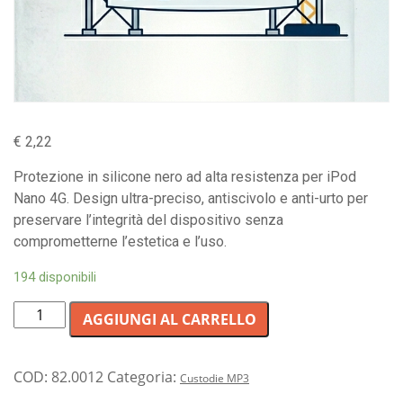
€
2,22
Protezione in silicone nero ad alta resistenza per iPod
Nano 4G. Design ultra-preciso, antiscivolo e anti-urto per
preservare l’integrità del dispositivo senza
comprometterne l’estetica e l’uso.
194 disponibili
Custodia
AGGIUNGI AL CARRELLO
protettiva
in
silicone
COD:
82.0012
Categoria:
Custodie MP3
nero