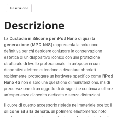
per
Descrizione
iPod
Nano
Descrizione
di
quarta
generazione
La
Custodia in Silicone per iPod Nano di quarta
quantità
generazione (MPC-N4S)
rappresenta la soluzione
definitiva per chi desidera coniugare la conservazione
estetica di un dispositivo iconico con una protezione
strutturale di livello professionale. In un'epoca in cui i
dispositivi elettronici tendono a diventare obsoleti
rapidamente, proteggere un hardware specifico come l'
iPod
Nano 4G
non è solo una questione di manutenzione, ma di
preservazione di un oggetto di design che continua a offrire
un'esperienza d'ascolto dedicata e senza distrazioni.
Il cuore di questo accessorio risiede nel materiale scelto: il
silicone ad alta densità
, un polimero elastomerico noto