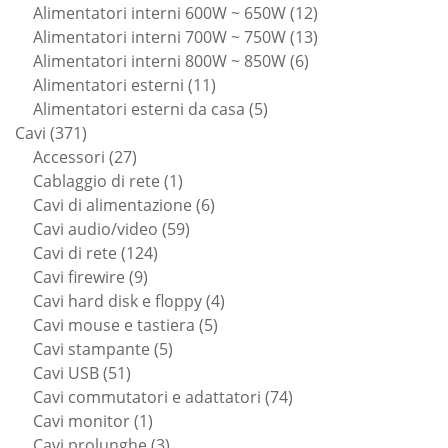
prodotti
12
Alimentatori interni 600W ~ 650W
12
prodotti
13
Alimentatori interni 700W ~ 750W
13
6
prodotti
Alimentatori interni 800W ~ 850W
6
11
prodotti
Alimentatori esterni
11
prodotti
5
Alimentatori esterni da casa
5
371
prodotti
Cavi
371
prodotti
27
Accessori
27
prodotti
1
Cablaggio di rete
1
prodotto
6
Cavi di alimentazione
6
59
prodotti
Cavi audio/video
59
124
prodotti
Cavi di rete
124
9
prodotti
Cavi firewire
9
prodotti
4
Cavi hard disk e floppy
4
5
prodotti
Cavi mouse e tastiera
5
5
prodotti
Cavi stampante
5
51
prodotti
Cavi USB
51
prodotti
74
Cavi commutatori e adattatori
74
1
prodotti
Cavi monitor
1
prodotto
3
Cavi prolunghe
3