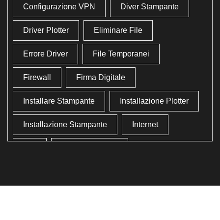
Configurazione VPN
Diver Stampante
Driver Plotter
Eliminare File
Errore Driver
File Temporanei
Firewall
Firma Digitale
Installare Stampante
Installazione Plotter
Installazione Stampante
Internet
Lan
Lavoro In Ufficio
Lettore Codici Fiscale
Lettore Smart Card
Lettore Tessera Sanitaria
Liberare Il Disco Fisso
Liberare Memoria