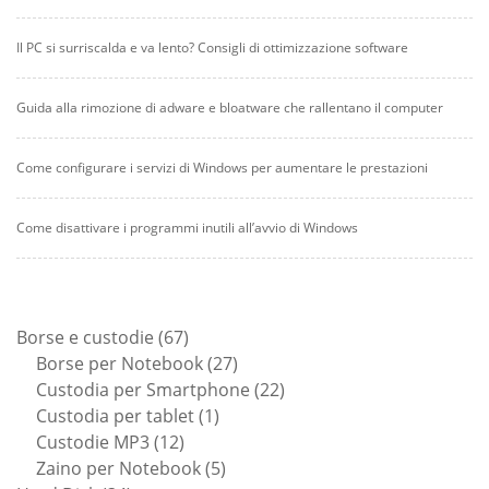
Il PC si surriscalda e va lento? Consigli di ottimizzazione software
Guida alla rimozione di adware e bloatware che rallentano il computer
Come configurare i servizi di Windows per aumentare le prestazioni
Come disattivare i programmi inutili all’avvio di Windows
67
Borse e custodie
67
prodotti
27
Borse per Notebook
27
prodotti
22
Custodia per Smartphone
22
1
prodotti
Custodia per tablet
1
12
prodotto
Custodie MP3
12
prodotti
5
Zaino per Notebook
5