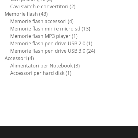
prodotti
2
Cavi switch e convertitori
2
43
prodotti
Memorie flash
43
prodotti
4
Memorie flash accessori
4
prodotti
13
Memorie flash mini e micro sd
13
1
prodotti
Memorie flash MP3 player
1
prodotto
1
Memorie flash pen drive USB 2.0
1
prodotto
24
Memorie flash pen drive USB 3.0
24
4
prodotti
Accessori
4
prodotti
3
Alimentatori per Notebook
3
1
prodotti
Accessori per hard disk
1
prodotto