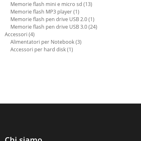
prodotti
13
Memorie flash mini e micro sd
13
1
prodotti
Memorie flash MP3 player
1
prodotto
1
Memorie flash pen drive USB 2.0
1
prodotto
24
Memorie flash pen drive USB 3.0
24
4
prodotti
Accessori
4
prodotti
3
Alimentatori per Notebook
3
1
prodotti
Accessori per hard disk
1
prodotto
Chi siamo