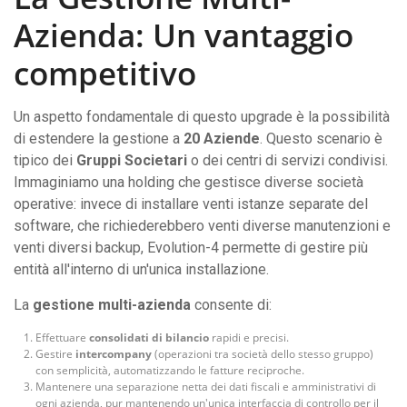
Azienda: Un vantaggio
competitivo
Un aspetto fondamentale di questo upgrade è la possibilità
di estendere la gestione a
20 Aziende
. Questo scenario è
tipico dei
Gruppi Societari
o dei centri di servizi condivisi.
Immaginiamo una holding che gestisce diverse società
operative: invece di installare venti istanze separate del
software, che richiederebbero venti diverse manutenzioni e
venti diversi backup, Evolution-4 permette di gestire più
entità all'interno di un'unica installazione.
La
gestione multi-azienda
consente di:
Effettuare
consolidati di bilancio
rapidi e precisi.
Gestire
intercompany
(operazioni tra società dello stesso gruppo)
con semplicità, automatizzando le fatture reciproche.
Mantenere una separazione netta dei dati fiscali e amministrativi di
ogni azienda, pur mantenendo un'unica interfaccia di controllo per il