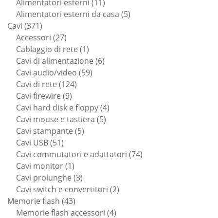
11
prodotti
Alimentatori esterni
11
prodotti
5
Alimentatori esterni da casa
5
371
prodotti
Cavi
371
prodotti
27
Accessori
27
prodotti
1
Cablaggio di rete
1
prodotto
6
Cavi di alimentazione
6
59
prodotti
Cavi audio/video
59
124
prodotti
Cavi di rete
124
9
prodotti
Cavi firewire
9
prodotti
4
Cavi hard disk e floppy
4
5
prodotti
Cavi mouse e tastiera
5
5
prodotti
Cavi stampante
5
51
prodotti
Cavi USB
51
prodotti
74
Cavi commutatori e adattatori
74
1
prodotti
Cavi monitor
1
prodotto
3
Cavi prolunghe
3
prodotti
2
Cavi switch e convertitori
2
43
prodotti
Memorie flash
43
prodotti
4
Memorie flash accessori
4