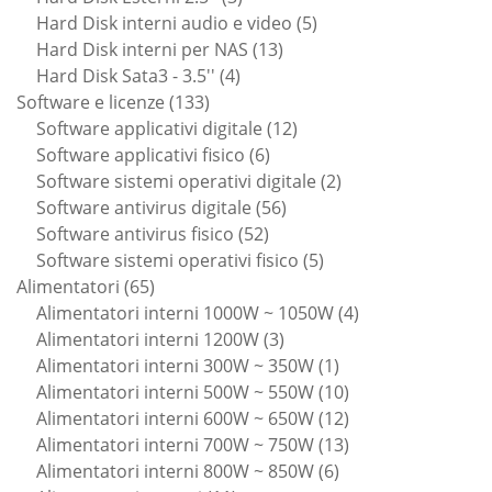
prodotti
5
Hard Disk interni audio e video
5
13
prodotti
Hard Disk interni per NAS
13
4
prodotti
Hard Disk Sata3 - 3.5''
4
133
prodotti
Software e licenze
133
prodotti
12
Software applicativi digitale
12
6
prodotti
Software applicativi fisico
6
prodotti
2
Software sistemi operativi digitale
2
56
prodotti
Software antivirus digitale
56
52
prodotti
Software antivirus fisico
52
prodotti
5
Software sistemi operativi fisico
5
65
prodotti
Alimentatori
65
prodotti
4
Alimentatori interni 1000W ~ 1050W
4
3
prodotti
Alimentatori interni 1200W
3
prodotti
1
Alimentatori interni 300W ~ 350W
1
prodotto
10
Alimentatori interni 500W ~ 550W
10
prodotti
12
Alimentatori interni 600W ~ 650W
12
prodotti
13
Alimentatori interni 700W ~ 750W
13
6
prodotti
Alimentatori interni 800W ~ 850W
6