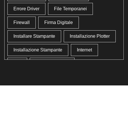
Errore Driver
File Temporanei
Firewall
Firma Digitale
Installare Stampante
Installazione Plotter
Installazione Stampante
Internet
Lan
Lavoro In Ufficio
Lettore Codici Fiscale
Lettore Smart Card
Lettore Tessera Sanitaria
Liberare Il Disco Fisso
Liberare Memoria
Ottimizzazione
Ottimizzazione Windows