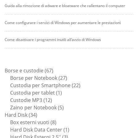
Guida alla rimozione di adware e bloatware che rallentano il computer
Come configurare i servizi di Windows per aumentare le prestazioni
Come disattivare i programmi inutili all’avvio di Windows
67
Borse e custodie
67
prodotti
27
Borse per Notebook
27
prodotti
22
Custodia per Smartphone
22
1
prodotti
Custodia per tablet
1
12
prodotto
Custodie MP3
12
prodotti
5
Zaino per Notebook
5
34
prodotti
Hard Disk
34
prodotti
8
Box esterni vuoti
8
prodotti
1
Hard Disk Data Center
1
3
prodotto
Hard Disk Esterni 2.5''
3