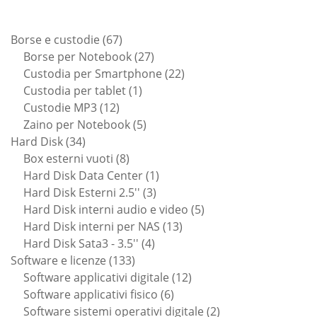
67
Borse e custodie
67
prodotti
27
Borse per Notebook
27
prodotti
22
Custodia per Smartphone
22
1
prodotti
Custodia per tablet
1
12
prodotto
Custodie MP3
12
prodotti
5
Zaino per Notebook
5
34
prodotti
Hard Disk
34
prodotti
8
Box esterni vuoti
8
prodotti
1
Hard Disk Data Center
1
3
prodotto
Hard Disk Esterni 2.5''
3
prodotti
5
Hard Disk interni audio e video
5
13
prodotti
Hard Disk interni per NAS
13
4
prodotti
Hard Disk Sata3 - 3.5''
4
133
prodotti
Software e licenze
133
prodotti
12
Software applicativi digitale
12
6
prodotti
Software applicativi fisico
6
prodotti
2
Software sistemi operativi digitale
2