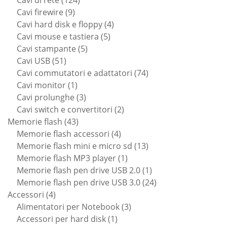
Cavi di rete
124
9
prodotti
Cavi firewire
9
prodotti
4
Cavi hard disk e floppy
4
5
prodotti
Cavi mouse e tastiera
5
5
prodotti
Cavi stampante
5
51
prodotti
Cavi USB
51
prodotti
74
Cavi commutatori e adattatori
74
1
prodotti
Cavi monitor
1
prodotto
3
Cavi prolunghe
3
prodotti
2
Cavi switch e convertitori
2
43
prodotti
Memorie flash
43
prodotti
4
Memorie flash accessori
4
prodotti
13
Memorie flash mini e micro sd
13
1
prodotti
Memorie flash MP3 player
1
prodotto
1
Memorie flash pen drive USB 2.0
1
prodotto
24
Memorie flash pen drive USB 3.0
24
4
prodotti
Accessori
4
prodotti
3
Alimentatori per Notebook
3
1
prodotti
Accessori per hard disk
1