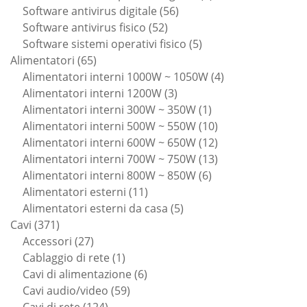
56
prodotti
Software antivirus digitale
56
52
prodotti
Software antivirus fisico
52
prodotti
5
Software sistemi operativi fisico
5
65
prodotti
Alimentatori
65
prodotti
4
Alimentatori interni 1000W ~ 1050W
4
3
prodotti
Alimentatori interni 1200W
3
prodotti
1
Alimentatori interni 300W ~ 350W
1
prodotto
10
Alimentatori interni 500W ~ 550W
10
prodotti
12
Alimentatori interni 600W ~ 650W
12
prodotti
13
Alimentatori interni 700W ~ 750W
13
6
prodotti
Alimentatori interni 800W ~ 850W
6
11
prodotti
Alimentatori esterni
11
prodotti
5
Alimentatori esterni da casa
5
371
prodotti
Cavi
371
prodotti
27
Accessori
27
prodotti
1
Cablaggio di rete
1
prodotto
6
Cavi di alimentazione
6
59
prodotti
Cavi audio/video
59
124
prodotti