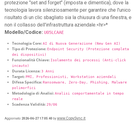
protezione "set and forget" (imposta e dimentica), dove la
tecnologia lavora silenziosamente per garantire che l'unico
risultato di un clic sbagliato sia la chiusura di una finestra, e
non il collasso dell'infrastruttura aziendale.<hr>*
Modello/Codice:
U05LCAAE
Tecnologia Core:
AI di Nuova Generazione (New Gen AI)
Tipo di Protezione:
Endpoint Security (Protezione completa
dei dispositivi)
Funzionalità Chiave:
Isolamento dei processi (Anti-click
incauto)
Durata Licenza:
3 Anni
Target:
PMI, Professionisti, Workstation aziendali
Difesa Specifica:
Ransomware, Zero-Day, Phishing, Malware
polimorfici
Metodologia di Analisi:
Analisi comportamentale in tempo
reale
Scadenza Validità:
29/06
www.CopySync.it
Aggiornato:
2026-06-27 17:05:40
by