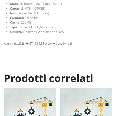
Modello:
BarraCuda ST4000DM004
Capacità:
4TB (4000GB)
Interfaccia:
SATA3 (6Gb/s)
Formato:
3.5 pollici
Cache:
256MB
Tipo di disco:
HDD (Meccanico)
Utilizzo:
Desktop / Workstation / NAS
www.CopySync.it
Aggiornato:
2026-06-27 17:02:35
by
Prodotti correlati