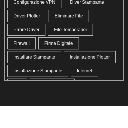
Configurazione VPN
Diver Stampante
Driver Plotter
Eliminare File
Errore Driver
File Temporanei
Firewall
Firma Digitale
Installare Stampante
Installazione Plotter
Installazione Stampante
Internet
Lan
Lavoro In Ufficio
Lettore Codici Fiscale
Lettore Smart Card
Lettore Tessera Sanitaria
Liberare Il Disco Fisso
Liberare Memoria