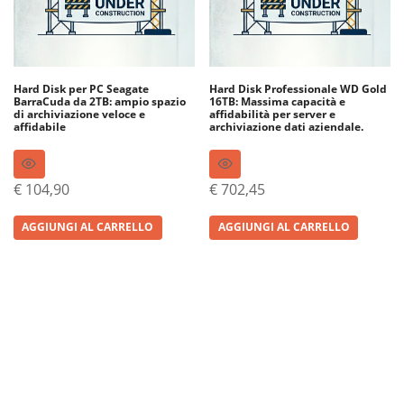
Hard Disk per PC Seagate
Hard Disk Professionale WD Gold
BarraCuda da 2TB: ampio spazio
16TB: Massima capacità e
di archiviazione veloce e
affidabilità per server e
affidabile
archiviazione dati aziendale.
€
104,90
€
702,45
AGGIUNGI AL CARRELLO
AGGIUNGI AL CARRELLO