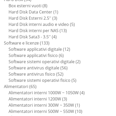
prodotti
8
Box esterni vuoti
8
prodotti
1
Hard Disk Data Center
1
3
prodotto
Hard Disk Esterni 2.5''
3
prodotti
5
Hard Disk interni audio e video
5
13
prodotti
Hard Disk interni per NAS
13
4
prodotti
Hard Disk Sata3 - 3.5''
4
133
prodotti
Software e licenze
133
prodotti
12
Software applicativi digitale
12
6
prodotti
Software applicativi fisico
6
prodotti
2
Software sistemi operativi digitale
2
56
prodotti
Software antivirus digitale
56
52
prodotti
Software antivirus fisico
52
prodotti
5
Software sistemi operativi fisico
5
65
prodotti
Alimentatori
65
prodotti
4
Alimentatori interni 1000W ~ 1050W
4
3
prodotti
Alimentatori interni 1200W
3
prodotti
1
Alimentatori interni 300W ~ 350W
1
prodotto
10
Alimentatori interni 500W ~ 550W
10