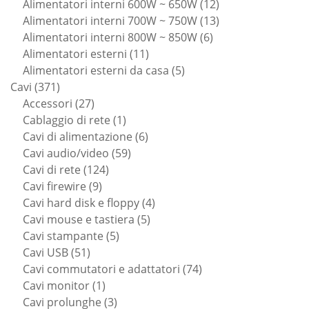
prodotti
12
Alimentatori interni 600W ~ 650W
12
prodotti
13
Alimentatori interni 700W ~ 750W
13
6
prodotti
Alimentatori interni 800W ~ 850W
6
11
prodotti
Alimentatori esterni
11
prodotti
5
Alimentatori esterni da casa
5
371
prodotti
Cavi
371
prodotti
27
Accessori
27
prodotti
1
Cablaggio di rete
1
prodotto
6
Cavi di alimentazione
6
59
prodotti
Cavi audio/video
59
124
prodotti
Cavi di rete
124
9
prodotti
Cavi firewire
9
prodotti
4
Cavi hard disk e floppy
4
5
prodotti
Cavi mouse e tastiera
5
5
prodotti
Cavi stampante
5
51
prodotti
Cavi USB
51
prodotti
74
Cavi commutatori e adattatori
74
1
prodotti
Cavi monitor
1
prodotto
3
Cavi prolunghe
3