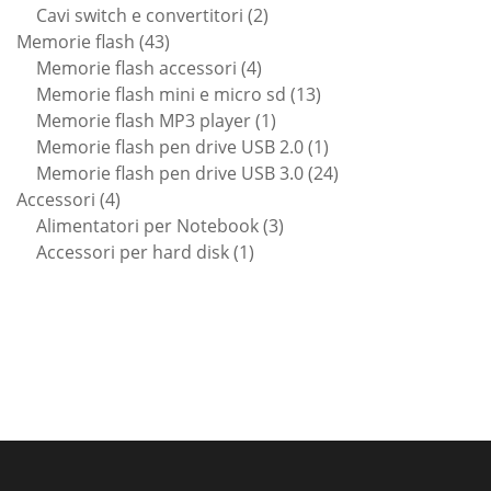
prodotti
2
Cavi switch e convertitori
2
43
prodotti
Memorie flash
43
prodotti
4
Memorie flash accessori
4
prodotti
13
Memorie flash mini e micro sd
13
1
prodotti
Memorie flash MP3 player
1
prodotto
1
Memorie flash pen drive USB 2.0
1
prodotto
24
Memorie flash pen drive USB 3.0
24
4
prodotti
Accessori
4
prodotti
3
Alimentatori per Notebook
3
1
prodotti
Accessori per hard disk
1
prodotto