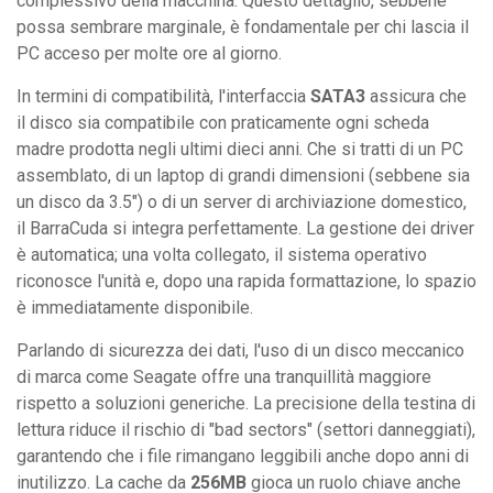
complessivo della macchina. Questo dettaglio, sebbene
possa sembrare marginale, è fondamentale per chi lascia il
PC acceso per molte ore al giorno.
In termini di compatibilità, l'interfaccia
SATA3
assicura che
il disco sia compatibile con praticamente ogni scheda
madre prodotta negli ultimi dieci anni. Che si tratti di un PC
assemblato, di un laptop di grandi dimensioni (sebbene sia
un disco da 3.5") o di un server di archiviazione domestico,
il BarraCuda si integra perfettamente. La gestione dei driver
è automatica; una volta collegato, il sistema operativo
riconosce l'unità e, dopo una rapida formattazione, lo spazio
è immediatamente disponibile.
Parlando di sicurezza dei dati, l'uso di un disco meccanico
di marca come Seagate offre una tranquillità maggiore
rispetto a soluzioni generiche. La precisione della testina di
lettura riduce il rischio di "bad sectors" (settori danneggiati),
garantendo che i file rimangano leggibili anche dopo anni di
inutilizzo. La cache da
256MB
gioca un ruolo chiave anche