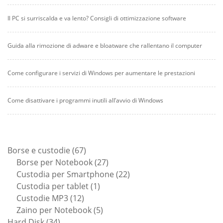
Il PC si surriscalda e va lento? Consigli di ottimizzazione software
Guida alla rimozione di adware e bloatware che rallentano il computer
Come configurare i servizi di Windows per aumentare le prestazioni
Come disattivare i programmi inutili all’avvio di Windows
67
Borse e custodie
67
prodotti
27
Borse per Notebook
27
prodotti
22
Custodia per Smartphone
22
1
prodotti
Custodia per tablet
1
12
prodotto
Custodie MP3
12
prodotti
5
Zaino per Notebook
5
34
prodotti
Hard Disk
34