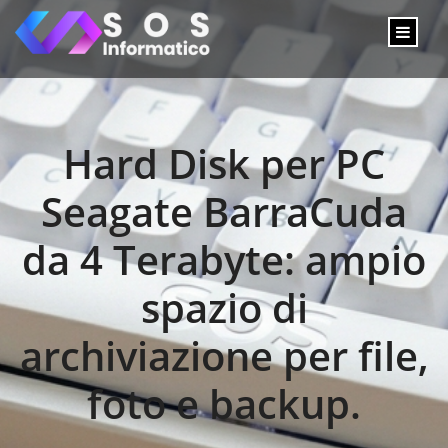
Hard Disk per PC
Seagate BarraCuda
da 4 Terabyte: ampio
spazio di
archiviazione per file,
foto e backup.