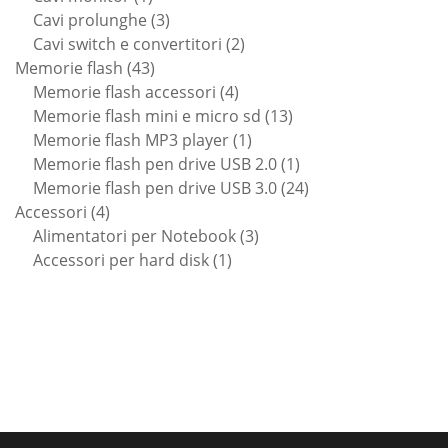
prodotto
3
Cavi prolunghe
3
prodotti
2
Cavi switch e convertitori
2
43
prodotti
Memorie flash
43
prodotti
4
Memorie flash accessori
4
prodotti
13
Memorie flash mini e micro sd
13
1
prodotti
Memorie flash MP3 player
1
prodotto
1
Memorie flash pen drive USB 2.0
1
prodotto
24
Memorie flash pen drive USB 3.0
24
4
prodotti
Accessori
4
prodotti
3
Alimentatori per Notebook
3
1
prodotti
Accessori per hard disk
1
prodotto