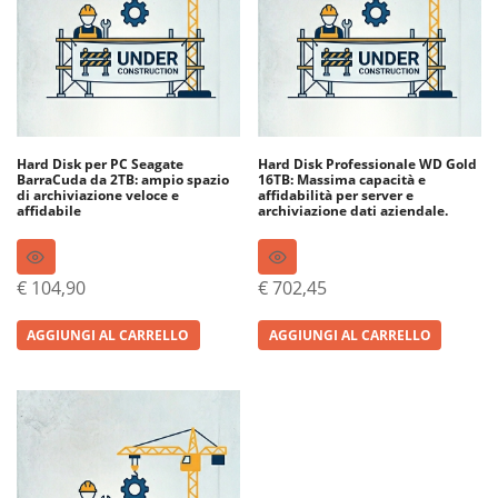
Hard Disk per PC Seagate
Hard Disk Professionale WD Gold
BarraCuda da 2TB: ampio spazio
16TB: Massima capacità e
di archiviazione veloce e
affidabilità per server e
affidabile
archiviazione dati aziendale.
€
104,90
€
702,45
AGGIUNGI AL CARRELLO
AGGIUNGI AL CARRELLO