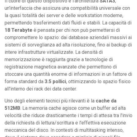
Il cuore di questo dispositivo è l'architettura
SATA3
,
un'interfaccia che assicura una compatibilità universale con
la quasi totalità dei server e delle workstation moderne,
permettendo trasferimenti dati fluidi e stabili. La capacità di
18 Terabyte
è pensata per chi non può permettersi di
compromettere lo spazio: dai database aziendali massivi ai
sistemi di sorveglianza ad alta risoluzione, fino ai backup di
intere infrastrutture virtualizzate. La densità di
memorizzazione è raggiunta grazie a tecnologie di
registrazione magnetica avanzate che permettono di
stoccare una quantità enorme di informazioni in un fattore di
forma standard da
3.5 pollici
, ottimizzando lo spazio fisico
all'interno dei rack dei data center.
Uno degli elementi tecnici più rilevanti è la
cache da
512MB
. La memoria cache agisce come un buffer ad alta
velocità che riduce drasticamente i tempi di attesa tra l'invio
della richiesta di lettura/scrittura e l'effettiva esecuzione
meccanica del disco. In contesti di multitasking intenso,