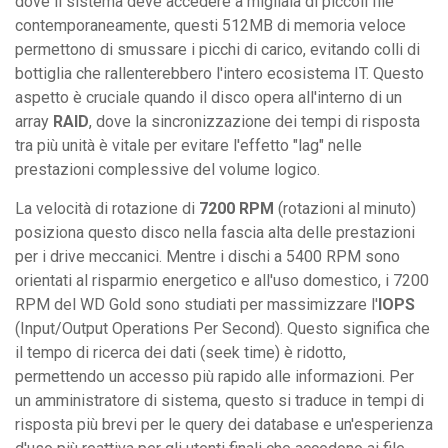
dove il sistema deve accedere a migliaia di piccoli file
contemporaneamente, questi 512MB di memoria veloce
permettono di smussare i picchi di carico, evitando colli di
bottiglia che rallenterebbero l'intero ecosistema IT. Questo
aspetto è cruciale quando il disco opera all'interno di un
array
RAID
, dove la sincronizzazione dei tempi di risposta
tra più unità è vitale per evitare l'effetto "lag" nelle
prestazioni complessive del volume logico.
La velocità di rotazione di
7200 RPM
(rotazioni al minuto)
posiziona questo disco nella fascia alta delle prestazioni
per i drive meccanici. Mentre i dischi a 5400 RPM sono
orientati al risparmio energetico e all'uso domestico, i 7200
RPM del WD Gold sono studiati per massimizzare l'
IOPS
(Input/Output Operations Per Second). Questo significa che
il tempo di ricerca dei dati (seek time) è ridotto,
permettendo un accesso più rapido alle informazioni. Per
un amministratore di sistema, questo si traduce in tempi di
risposta più brevi per le query dei database e un'esperienza