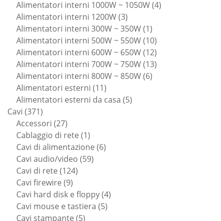
prodotti
4
Alimentatori interni 1000W ~ 1050W
4
3
prodotti
Alimentatori interni 1200W
3
prodotti
1
Alimentatori interni 300W ~ 350W
1
prodotto
10
Alimentatori interni 500W ~ 550W
10
prodotti
12
Alimentatori interni 600W ~ 650W
12
prodotti
13
Alimentatori interni 700W ~ 750W
13
6
prodotti
Alimentatori interni 800W ~ 850W
6
11
prodotti
Alimentatori esterni
11
prodotti
5
Alimentatori esterni da casa
5
371
prodotti
Cavi
371
prodotti
27
Accessori
27
prodotti
1
Cablaggio di rete
1
prodotto
6
Cavi di alimentazione
6
59
prodotti
Cavi audio/video
59
124
prodotti
Cavi di rete
124
9
prodotti
Cavi firewire
9
prodotti
4
Cavi hard disk e floppy
4
5
prodotti
Cavi mouse e tastiera
5
5
prodotti
Cavi stampante
5