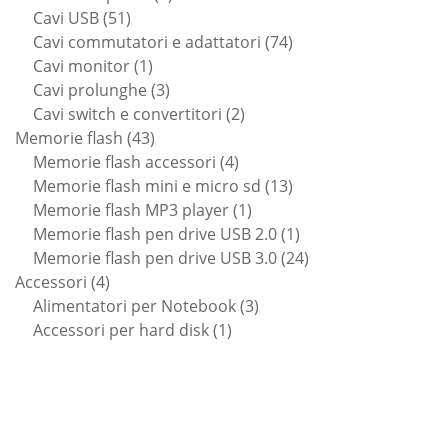
51
prodotti
Cavi USB
51
prodotti
74
Cavi commutatori e adattatori
74
1
prodotti
Cavi monitor
1
prodotto
3
Cavi prolunghe
3
prodotti
2
Cavi switch e convertitori
2
43
prodotti
Memorie flash
43
prodotti
4
Memorie flash accessori
4
prodotti
13
Memorie flash mini e micro sd
13
1
prodotti
Memorie flash MP3 player
1
prodotto
1
Memorie flash pen drive USB 2.0
1
prodotto
24
Memorie flash pen drive USB 3.0
24
4
prodotti
Accessori
4
prodotti
3
Alimentatori per Notebook
3
1
prodotti
Accessori per hard disk
1
prodotto