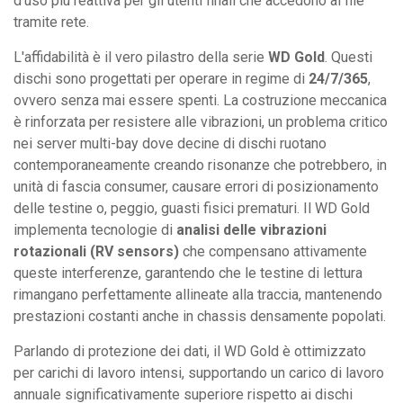
d'uso più reattiva per gli utenti finali che accedono ai file
tramite rete.
L'affidabilità è il vero pilastro della serie
WD Gold
. Questi
dischi sono progettati per operare in regime di
24/7/365
,
ovvero senza mai essere spenti. La costruzione meccanica
è rinforzata per resistere alle vibrazioni, un problema critico
nei server multi-bay dove decine di dischi ruotano
contemporaneamente creando risonanze che potrebbero, in
unità di fascia consumer, causare errori di posizionamento
delle testine o, peggio, guasti fisici prematuri. Il WD Gold
implementa tecnologie di
analisi delle vibrazioni
rotazionali (RV sensors)
che compensano attivamente
queste interferenze, garantendo che le testine di lettura
rimangano perfettamente allineate alla traccia, mantenendo
prestazioni costanti anche in chassis densamente popolati.
Parlando di protezione dei dati, il WD Gold è ottimizzato
per carichi di lavoro intensi, supportando un carico di lavoro
annuale significativamente superiore rispetto ai dischi