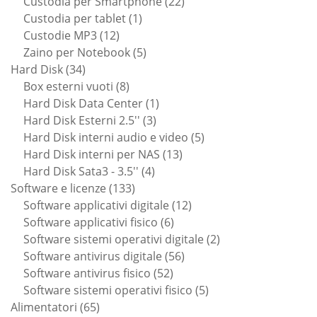
prodotti
22
Custodia per Smartphone
22
1
prodotti
Custodia per tablet
1
12
prodotto
Custodie MP3
12
prodotti
5
Zaino per Notebook
5
34
prodotti
Hard Disk
34
prodotti
8
Box esterni vuoti
8
prodotti
1
Hard Disk Data Center
1
3
prodotto
Hard Disk Esterni 2.5''
3
prodotti
5
Hard Disk interni audio e video
5
13
prodotti
Hard Disk interni per NAS
13
4
prodotti
Hard Disk Sata3 - 3.5''
4
133
prodotti
Software e licenze
133
prodotti
12
Software applicativi digitale
12
6
prodotti
Software applicativi fisico
6
prodotti
2
Software sistemi operativi digitale
2
56
prodotti
Software antivirus digitale
56
52
prodotti
Software antivirus fisico
52
prodotti
5
Software sistemi operativi fisico
5
65
prodotti
Alimentatori
65