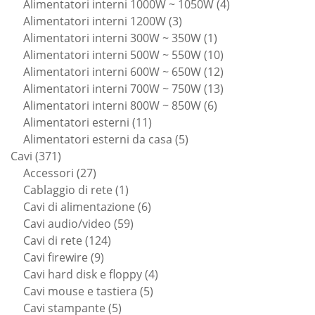
prodotti
4
Alimentatori interni 1000W ~ 1050W
4
3
prodotti
Alimentatori interni 1200W
3
prodotti
1
Alimentatori interni 300W ~ 350W
1
prodotto
10
Alimentatori interni 500W ~ 550W
10
prodotti
12
Alimentatori interni 600W ~ 650W
12
prodotti
13
Alimentatori interni 700W ~ 750W
13
6
prodotti
Alimentatori interni 800W ~ 850W
6
11
prodotti
Alimentatori esterni
11
prodotti
5
Alimentatori esterni da casa
5
371
prodotti
Cavi
371
prodotti
27
Accessori
27
prodotti
1
Cablaggio di rete
1
prodotto
6
Cavi di alimentazione
6
59
prodotti
Cavi audio/video
59
124
prodotti
Cavi di rete
124
9
prodotti
Cavi firewire
9
prodotti
4
Cavi hard disk e floppy
4
5
prodotti
Cavi mouse e tastiera
5
5
prodotti
Cavi stampante
5