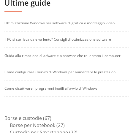
Ultime guide
Ottimizzazione Windows per software di grafica e montaggio video
Il PC si surriscalda e va lento? Consigli di ottimizzazione software
Guida alla rimozione di adware e bloatware che rallentano il computer
Come configurare i servizi di Windows per aumentare le prestazioni
Come disattivare i programmi inutili all’avvio di Windows
67
Borse e custodie
67
prodotti
27
Borse per Notebook
27
prodotti
22
Custodia per Smartphone
22