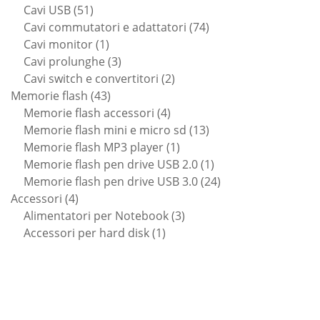
51
prodotti
Cavi USB
51
prodotti
74
Cavi commutatori e adattatori
74
1
prodotti
Cavi monitor
1
prodotto
3
Cavi prolunghe
3
prodotti
2
Cavi switch e convertitori
2
43
prodotti
Memorie flash
43
prodotti
4
Memorie flash accessori
4
prodotti
13
Memorie flash mini e micro sd
13
1
prodotti
Memorie flash MP3 player
1
prodotto
1
Memorie flash pen drive USB 2.0
1
prodotto
24
Memorie flash pen drive USB 3.0
24
4
prodotti
Accessori
4
prodotti
3
Alimentatori per Notebook
3
1
prodotti
Accessori per hard disk
1
prodotto