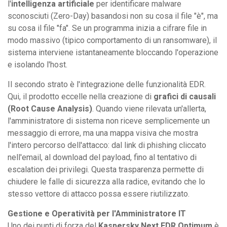
l'
intelligenza artificiale
per identificare malware
sconosciuti (Zero-Day) basandosi non su cosa il file "è", ma
su cosa il file "fa". Se un programma inizia a cifrare file in
modo massivo (tipico comportamento di un ransomware), il
sistema interviene istantaneamente bloccando l'operazione
e isolando l'host.
Il secondo strato è l'integrazione delle funzionalità EDR.
Qui, il prodotto eccelle nella creazione di
grafici di causali
(Root Cause Analysis)
. Quando viene rilevata un'allerta,
l'amministratore di sistema non riceve semplicemente un
messaggio di errore, ma una mappa visiva che mostra
l'intero percorso dell'attacco: dal link di phishing cliccato
nell'email, al download del payload, fino al tentativo di
escalation dei privilegi. Questa trasparenza permette di
chiudere le falle di sicurezza alla radice, evitando che lo
stesso vettore di attacco possa essere riutilizzato.
Gestione e Operatività per l'Amministratore IT
Uno dei punti di forza del
Kaspersky Next EDR Optimum
è