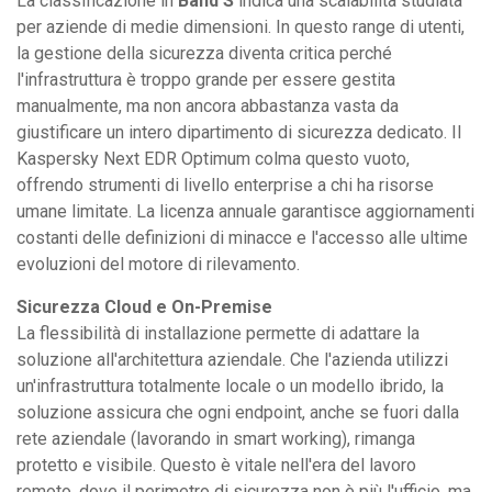
La classificazione in
Band S
indica una scalabilità studiata
per aziende di medie dimensioni. In questo range di utenti,
la gestione della sicurezza diventa critica perché
l'infrastruttura è troppo grande per essere gestita
manualmente, ma non ancora abbastanza vasta da
giustificare un intero dipartimento di sicurezza dedicato. Il
Kaspersky Next EDR Optimum colma questo vuoto,
offrendo strumenti di livello enterprise a chi ha risorse
umane limitate. La licenza annuale garantisce aggiornamenti
costanti delle definizioni di minacce e l'accesso alle ultime
evoluzioni del motore di rilevamento.
Sicurezza Cloud e On-Premise
La flessibilità di installazione permette di adattare la
soluzione all'architettura aziendale. Che l'azienda utilizzi
un'infrastruttura totalmente locale o un modello ibrido, la
soluzione assicura che ogni endpoint, anche se fuori dalla
rete aziendale (lavorando in smart working), rimanga
protetto e visibile. Questo è vitale nell'era del lavoro
remoto, dove il perimetro di sicurezza non è più l'ufficio, ma