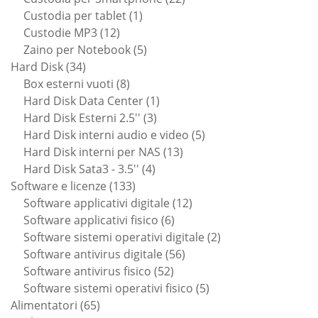
1
prodotti
Custodia per tablet
1
12
prodotto
Custodie MP3
12
prodotti
5
Zaino per Notebook
5
34
prodotti
Hard Disk
34
prodotti
8
Box esterni vuoti
8
prodotti
1
Hard Disk Data Center
1
3
prodotto
Hard Disk Esterni 2.5''
3
prodotti
5
Hard Disk interni audio e video
5
13
prodotti
Hard Disk interni per NAS
13
4
prodotti
Hard Disk Sata3 - 3.5''
4
133
prodotti
Software e licenze
133
prodotti
12
Software applicativi digitale
12
6
prodotti
Software applicativi fisico
6
prodotti
2
Software sistemi operativi digitale
2
56
prodotti
Software antivirus digitale
56
52
prodotti
Software antivirus fisico
52
prodotti
5
Software sistemi operativi fisico
5
65
prodotti
Alimentatori
65