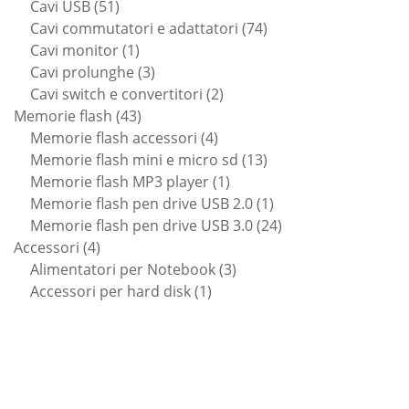
51
prodotti
Cavi USB
51
prodotti
74
Cavi commutatori e adattatori
74
1
prodotti
Cavi monitor
1
prodotto
3
Cavi prolunghe
3
prodotti
2
Cavi switch e convertitori
2
43
prodotti
Memorie flash
43
prodotti
4
Memorie flash accessori
4
prodotti
13
Memorie flash mini e micro sd
13
1
prodotti
Memorie flash MP3 player
1
prodotto
1
Memorie flash pen drive USB 2.0
1
prodotto
24
Memorie flash pen drive USB 3.0
24
4
prodotti
Accessori
4
prodotti
3
Alimentatori per Notebook
3
1
prodotti
Accessori per hard disk
1
prodotto