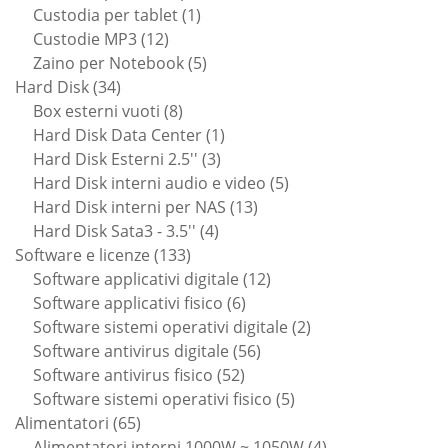
1
prodotti
Custodia per tablet
1
12
prodotto
Custodie MP3
12
prodotti
5
Zaino per Notebook
5
34
prodotti
Hard Disk
34
prodotti
8
Box esterni vuoti
8
prodotti
1
Hard Disk Data Center
1
3
prodotto
Hard Disk Esterni 2.5''
3
prodotti
5
Hard Disk interni audio e video
5
13
prodotti
Hard Disk interni per NAS
13
4
prodotti
Hard Disk Sata3 - 3.5''
4
133
prodotti
Software e licenze
133
prodotti
12
Software applicativi digitale
12
6
prodotti
Software applicativi fisico
6
prodotti
2
Software sistemi operativi digitale
2
56
prodotti
Software antivirus digitale
56
52
prodotti
Software antivirus fisico
52
prodotti
5
Software sistemi operativi fisico
5
65
prodotti
Alimentatori
65
prodotti
4
Alimentatori interni 1000W ~ 1050W
4