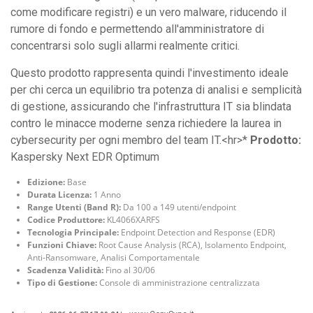
come modificare registri) e un vero malware, riducendo il
rumore di fondo e permettendo all'amministratore di
concentrarsi solo sugli allarmi realmente critici.
Questo prodotto rappresenta quindi l'investimento ideale
per chi cerca un equilibrio tra potenza di analisi e semplicità
di gestione, assicurando che l'infrastruttura IT sia blindata
contro le minacce moderne senza richiedere la laurea in
cybersecurity per ogni membro del team IT.<hr>*
Prodotto:
Kaspersky Next EDR Optimum
Edizione:
Base
Durata Licenza:
1 Anno
Range Utenti (Band R):
Da 100 a 149 utenti/endpoint
Codice Produttore:
KL4066XARFS
Tecnologia Principale:
Endpoint Detection and Response (EDR)
Funzioni Chiave:
Root Cause Analysis (RCA), Isolamento Endpoint,
Anti-Ransomware, Analisi Comportamentale
Scadenza Validità:
Fino al 30/06
Tipo di Gestione:
Console di amministrazione centralizzata