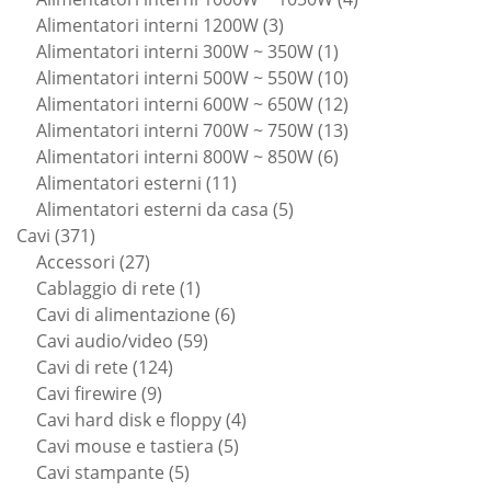
3
prodotti
Alimentatori interni 1200W
3
prodotti
1
Alimentatori interni 300W ~ 350W
1
prodotto
10
Alimentatori interni 500W ~ 550W
10
prodotti
12
Alimentatori interni 600W ~ 650W
12
prodotti
13
Alimentatori interni 700W ~ 750W
13
6
prodotti
Alimentatori interni 800W ~ 850W
6
11
prodotti
Alimentatori esterni
11
prodotti
5
Alimentatori esterni da casa
5
371
prodotti
Cavi
371
prodotti
27
Accessori
27
prodotti
1
Cablaggio di rete
1
prodotto
6
Cavi di alimentazione
6
59
prodotti
Cavi audio/video
59
124
prodotti
Cavi di rete
124
9
prodotti
Cavi firewire
9
prodotti
4
Cavi hard disk e floppy
4
5
prodotti
Cavi mouse e tastiera
5
5
prodotti
Cavi stampante
5