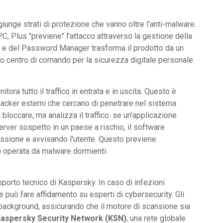
iunge strati di protezione che vanno oltre l'anti-malware.
l PC, Plus "previene" l'attacco attraverso la gestione della
PN e del Password Manager trasforma il prodotto da un
o centro di comando per la sicurezza digitale personale.
ora tutto il traffico in entrata e in uscita. Questo è
i hacker esterni che cercano di penetrare nel sistema
a bloccare, ma analizza il traffico: se un'applicazione
server sospetto in un paese a rischio, il software
ssione e avvisando l'utente. Questo previene
on) operata da malware dormienti.
orto tecnico di Kaspersky. In caso di infezioni
e può fare affidamento su esperti di cybersecurity. Gli
background, assicurando che il motore di scansione sia
aspersky Security Network (KSN)
, una rete globale