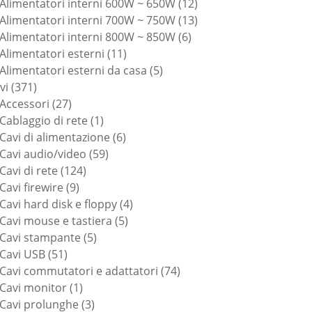
prodotti
12
Alimentatori interni 600W ~ 650W
12
prodotti
13
Alimentatori interni 700W ~ 750W
13
6
prodotti
Alimentatori interni 800W ~ 850W
6
11
prodotti
Alimentatori esterni
11
prodotti
5
Alimentatori esterni da casa
5
371
prodotti
vi
371
prodotti
27
Accessori
27
prodotti
1
Cablaggio di rete
1
prodotto
6
Cavi di alimentazione
6
59
prodotti
Cavi audio/video
59
124
prodotti
Cavi di rete
124
9
prodotti
Cavi firewire
9
prodotti
4
Cavi hard disk e floppy
4
5
prodotti
Cavi mouse e tastiera
5
5
prodotti
Cavi stampante
5
51
prodotti
Cavi USB
51
prodotti
74
Cavi commutatori e adattatori
74
1
prodotti
Cavi monitor
1
prodotto
3
Cavi prolunghe
3