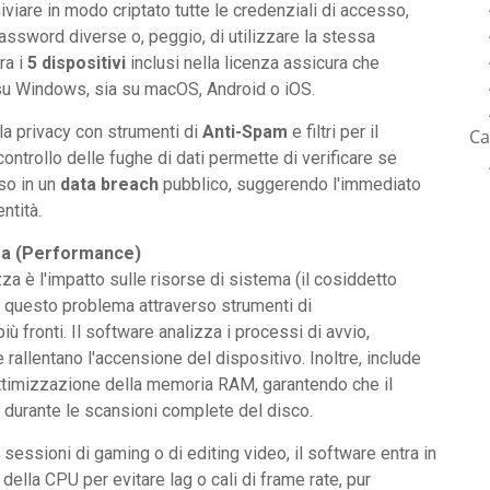
iviare in modo criptato tutte le credenziali di accesso,
assword diverse o, peggio, di utilizzare la stessa
ra i
5 dispositivi
inclusi nella licenza assicura che
a su Windows, sia su macOS, Android o iOS.
la privacy con strumenti di
Anti-Spam
e filtri per il
Ca
ontrollo delle fughe di dati permette di verificare se
so in un
data breach
pubblico, suggerendo l'immediato
ntità.
ema (Performance)
za è l'impatto sulle risorse di sistema (il cosiddetto
e questo problema attraverso strumenti di
ù fronti. Il software analizza i processi di avvio,
rallentano l'accensione del dispositivo. Inoltre, include
l'ottimizzazione della memoria RAM, garantendo che il
 durante le scansioni complete del disco.
 sessioni di gaming o di editing video, il software entra in
 della CPU per evitare lag o cali di frame rate, pur