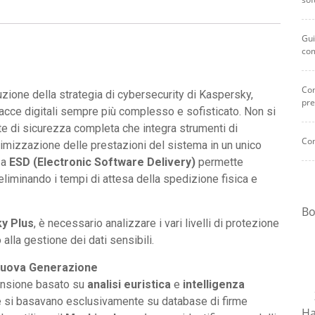
e
privacy
Gui
digitale
co
per
1
Com
anno
zione della strategia di cybersecurity di Kaspersky,
pre
quantità
acce digitali sempre più complesso e sofisticato. Non si
uite di sicurezza completa che integra strumenti di
Com
ttimizzazione delle prestazioni del sistema in un unico
za
ESD (Electronic Software Delivery)
permette
 eliminando i tempi di attesa della spedizione fisica e
Bo
y Plus
, è necessario analizzare i vari livelli di protezione
 alla gestione dei dati sensibili.
 Nuova Generazione
cansione basato su
analisi euristica
e
intelligenza
che si basavano esclusivamente su database di firme
Ha