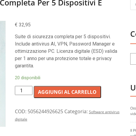
Pr
Completa Per 5 Dispositivi E
se
€
32,95
C
Suite di sicurezza completa per 5 dispositivi.
Include antivirus AI, VPN, Password Manager e
ottimizzazione PC. Licenza digitale (ESD) valida
per 1 anno per una protezione totale e privacy
garantita.
20 disponibili
U
Kaspersky
AGGIUNGI AL CARRELLO
Plus:
Protezione
Ott
completa
COD:
5056244926625
Categoria:
Software antivirus
vid
per
digitale
5
Il 
dispositivi
sof