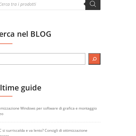
oducts
arch
erca nel BLOG
ltime guide
imizzazione Windows per software di grafica e montaggio
eo
PC si surriscalda e va lento? Consigli di ottimizzazione
tware