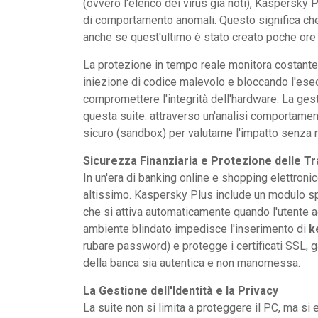
(ovvero l'elenco dei virus già noti), Kaspersky P
di comportamento anomali. Questo significa che
anche se quest'ultimo è stato creato poche ore
La protezione in tempo reale monitora costantem
iniezione di codice malevolo e bloccando l'ese
compromettere l'integrità dell'hardware. La ges
questa suite: attraverso un'analisi comportament
sicuro (sandbox) per valutarne l'impatto senza r
Sicurezza Finanziaria e Protezione delle Tr
In un'era di banking online e shopping elettronico
altissimo. Kaspersky Plus include un modulo sp
che si attiva automaticamente quando l'utente
ambiente blindato impedisce l'inserimento di
k
rubare password) e protegge i certificati SSL, g
della banca sia autentica e non manomessa.
La Gestione dell'Identità e la Privacy
La suite non si limita a proteggere il PC, ma si e