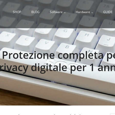
SHOP
BLOG
Software
Hardware
GUIDE
 Protezione completa per
rivacy digitale per 1 an