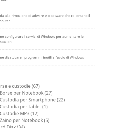
da alla rimozione di adware e bloatware che rallentano il
mputer
e configurare i servizi di Windows per aumentare le
stazioni
e disattivare i programmi inutili all’avvio di Windows
67
rse e custodie
67
prodotti
27
Borse per Notebook
27
prodotti
22
Custodia per Smartphone
22
1
prodotti
Custodia per tablet
1
12
prodotto
Custodie MP3
12
prodotti
5
Zaino per Notebook
5
34
prodotti
rd Disk
34