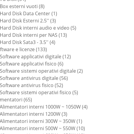
prodotti
8
Box esterni vuoti
8
prodotti
1
Hard Disk Data Center
1
3
prodotto
Hard Disk Esterni 2.5''
3
prodotti
5
Hard Disk interni audio e video
5
13
prodotti
Hard Disk interni per NAS
13
4
prodotti
Hard Disk Sata3 - 3.5''
4
133
prodotti
ftware e licenze
133
prodotti
12
Software applicativi digitale
12
6
prodotti
Software applicativi fisico
6
prodotti
2
Software sistemi operativi digitale
2
56
prodotti
Software antivirus digitale
56
52
prodotti
Software antivirus fisico
52
prodotti
5
Software sistemi operativi fisico
5
65
prodotti
imentatori
65
prodotti
4
Alimentatori interni 1000W ~ 1050W
4
3
prodotti
Alimentatori interni 1200W
3
prodotti
1
Alimentatori interni 300W ~ 350W
1
prodotto
10
Alimentatori interni 500W ~ 550W
10