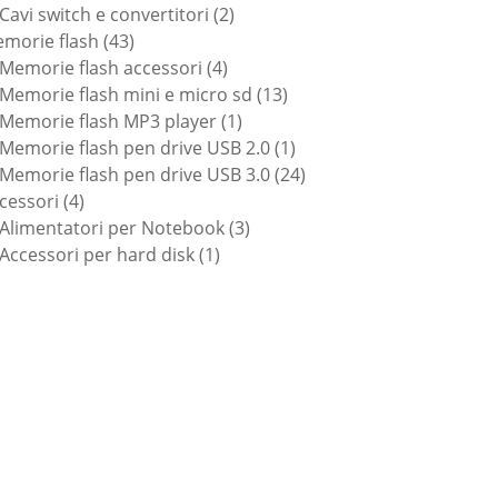
prodotti
2
Cavi switch e convertitori
2
43
prodotti
morie flash
43
prodotti
4
Memorie flash accessori
4
prodotti
13
Memorie flash mini e micro sd
13
1
prodotti
Memorie flash MP3 player
1
prodotto
1
Memorie flash pen drive USB 2.0
1
prodotto
24
Memorie flash pen drive USB 3.0
24
4
prodotti
cessori
4
prodotti
3
Alimentatori per Notebook
3
1
prodotti
Accessori per hard disk
1
prodotto