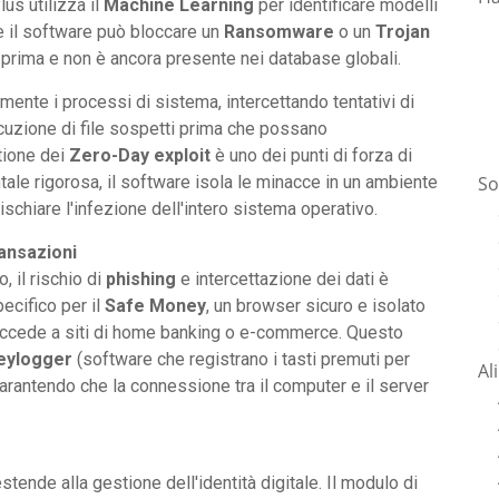
lus utilizza il
Machine Learning
per identificare modelli
 il software può bloccare un
Ransomware
o un
Trojan
 prima e non è ancora presente nei database globali.
ente i processi di sistema, intercettando tentativi di
cuzione di file sospetti prima che possano
tione dei
Zero-Day exploit
è uno dei punti di forza di
So
ale rigorosa, il software isola le minacce in un ambiente
ischiare l'infezione dell'intero sistema operativo.
ansazioni
, il rischio di
phishing
e intercettazione dei dati è
ecifico per il
Safe Money
, un browser sicuro e isolato
 accede a siti di home banking o e-commerce. Questo
eylogger
(software che registrano i tasti premuti per
Al
arantendo che la connessione tra il computer e il server
stende alla gestione dell'identità digitale. Il modulo di