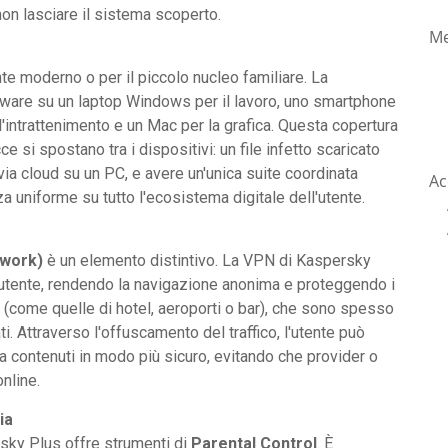
on lasciare il sistema scoperto.
Me
te moderno o per il piccolo nucleo familiare. La
software su un laptop Windows per il lavoro, uno smartphone
l'intrattenimento e un Mac per la grafica. Questa copertura
si spostano tra i dispositivi: un file infetto scaricato
a cloud su un PC, e avere un'unica suite coordinata
Ac
 uniforme su tutto l'ecosistema digitale dell'utente.
twork)
è un elemento distintivo. La VPN di Kaspersky
l'utente, rendendo la navigazione anonima e proteggendo i
e (come quelle di hotel, aeroporti o bar), che sono spesso
ati. Attraverso l'offuscamento del traffico, l'utente può
 a contenuti in modo più sicuro, evitando che provider o
nline.
ia
ersky Plus offre strumenti di
Parental Control
. È