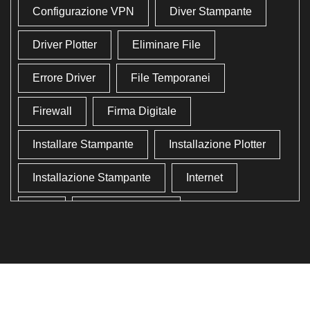
Configurazione VPN
Diver Stampante
Driver Plotter
Eliminare File
Errore Driver
File Temporanei
Firewall
Firma Digitale
Installare Stampante
Installazione Plotter
Installazione Stampante
Internet
Lan
Lavoro In Ufficio
Lettore Codici Fiscale
Lettore Smart Card
Lettore Tessera Sanitaria