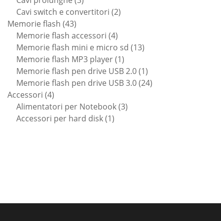
prodotti
2
Cavi switch e convertitori
2
43
prodotti
Memorie flash
43
prodotti
4
Memorie flash accessori
4
prodotti
13
Memorie flash mini e micro sd
13
1
prodotti
Memorie flash MP3 player
1
prodotto
1
Memorie flash pen drive USB 2.0
1
prodotto
24
Memorie flash pen drive USB 3.0
24
4
prodotti
Accessori
4
prodotti
3
Alimentatori per Notebook
3
1
prodotti
Accessori per hard disk
1
prodotto