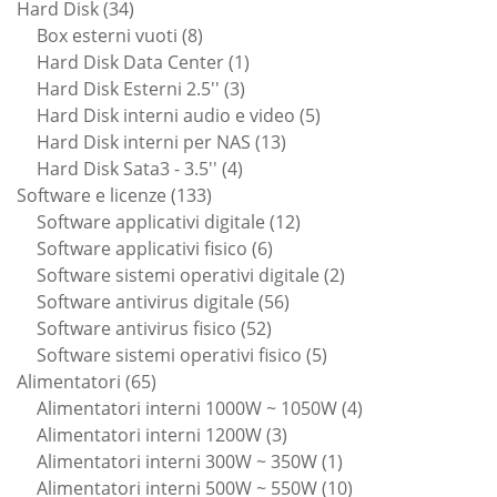
34
prodotti
Hard Disk
34
prodotti
8
Box esterni vuoti
8
prodotti
1
Hard Disk Data Center
1
3
prodotto
Hard Disk Esterni 2.5''
3
prodotti
5
Hard Disk interni audio e video
5
13
prodotti
Hard Disk interni per NAS
13
4
prodotti
Hard Disk Sata3 - 3.5''
4
133
prodotti
Software e licenze
133
prodotti
12
Software applicativi digitale
12
6
prodotti
Software applicativi fisico
6
prodotti
2
Software sistemi operativi digitale
2
56
prodotti
Software antivirus digitale
56
52
prodotti
Software antivirus fisico
52
prodotti
5
Software sistemi operativi fisico
5
65
prodotti
Alimentatori
65
prodotti
4
Alimentatori interni 1000W ~ 1050W
4
3
prodotti
Alimentatori interni 1200W
3
prodotti
1
Alimentatori interni 300W ~ 350W
1
prodotto
10
Alimentatori interni 500W ~ 550W
10