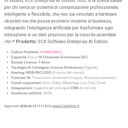
In sintesi, 3CX Enterprise AI Edition 16SC è la scelta ideale
per chi cerca un sistema di comunicazione professionale,
intelligente e flessibile, che non sia vincolato a hardware
obsoleti ma che possa evolversi insieme al business,
integrando l'intelligenza artificiale per trasformare ogni
interazione in un dato prezioso per la crescita aziendale.
<hr>*
Prodotto:
3CX Software Enterprise AI Edition
Codice Prodotto:
3CXNAE16M12
Capacità:
Fino a
16 Chiamate Simultanee (SC)
Durata Licenza:
1 Anno
Tipologia di Consegna:
Licenza Elettronica
(Digitale)
Hosting:
NON INCLUSO
(A carico del cliente)
Funzioni AI:
Trascrizioni, Sentiment Analysis, Riassunti automatici
Canali supportati:
Voce, Video, WhatsApp, Live Chat, Email
Integrazioni:
Supporto per principali
CRM
di mercato
Scadenza validità:
30/06
www.CopySync.it
Aggiornato:
2026-06-27 17:11:07
by