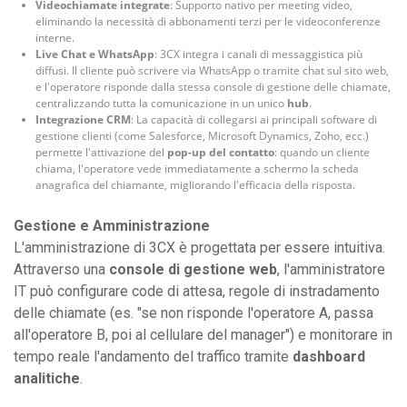
Videochiamate integrate
: Supporto nativo per meeting video,
eliminando la necessità di abbonamenti terzi per le videoconferenze
interne.
Live Chat e WhatsApp
: 3CX integra i canali di messaggistica più
diffusi. Il cliente può scrivere via WhatsApp o tramite chat sul sito web,
e l'operatore risponde dalla stessa console di gestione delle chiamate,
centralizzando tutta la comunicazione in un unico
hub
.
Integrazione CRM
: La capacità di collegarsi ai principali software di
gestione clienti (come Salesforce, Microsoft Dynamics, Zoho, ecc.)
permette l'attivazione del
pop-up del contatto
: quando un cliente
chiama, l'operatore vede immediatamente a schermo la scheda
anagrafica del chiamante, migliorando l'efficacia della risposta.
Gestione e Amministrazione
L'amministrazione di 3CX è progettata per essere intuitiva.
Attraverso una
console di gestione web
, l'amministratore
IT può configurare code di attesa, regole di instradamento
delle chiamate (es. "se non risponde l'operatore A, passa
all'operatore B, poi al cellulare del manager") e monitorare in
tempo reale l'andamento del traffico tramite
dashboard
analitiche
.