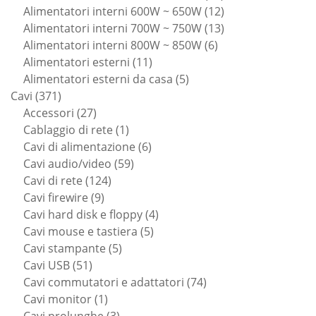
prodotti
12
Alimentatori interni 600W ~ 650W
12
prodotti
13
Alimentatori interni 700W ~ 750W
13
6
prodotti
Alimentatori interni 800W ~ 850W
6
11
prodotti
Alimentatori esterni
11
prodotti
5
Alimentatori esterni da casa
5
371
prodotti
Cavi
371
prodotti
27
Accessori
27
prodotti
1
Cablaggio di rete
1
prodotto
6
Cavi di alimentazione
6
59
prodotti
Cavi audio/video
59
124
prodotti
Cavi di rete
124
9
prodotti
Cavi firewire
9
prodotti
4
Cavi hard disk e floppy
4
5
prodotti
Cavi mouse e tastiera
5
5
prodotti
Cavi stampante
5
51
prodotti
Cavi USB
51
prodotti
74
Cavi commutatori e adattatori
74
1
prodotti
Cavi monitor
1
prodotto
3
Cavi prolunghe
3