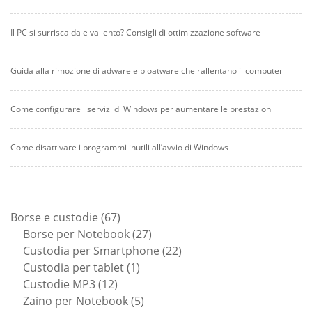
Il PC si surriscalda e va lento? Consigli di ottimizzazione software
Guida alla rimozione di adware e bloatware che rallentano il computer
Come configurare i servizi di Windows per aumentare le prestazioni
Come disattivare i programmi inutili all’avvio di Windows
67
Borse e custodie
67
prodotti
27
Borse per Notebook
27
prodotti
22
Custodia per Smartphone
22
1
prodotti
Custodia per tablet
1
12
prodotto
Custodie MP3
12
prodotti
5
Zaino per Notebook
5