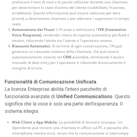
analizzare il tono di voce e le parole utilizzate durante una chiamata
per determinare lo stato d'animo del cliente (soddisfatto, frustrato,
arrabbiato). Questa informazione può essere utilizzata per dare
priorità a determinate chiamate o per allertare i supervisori in tempo
reale.
Automazione dei Flussi
: L'AI aiuta a ottimizzare l'
IVR (Interactive
Voice Response)
, rendendo i menu di risposta automatica più fluidi e
intuitivi, riducendo l'attrito tra l'utente e l'operatore umano.
Riassunti Automatici
: Al termine di ogni conversazione, l'AI può
generare un riassunto sintetico della chiamata, che può essere
automaticamente inserito nel
CRM
aziendale, eliminando il lavoro
manuale di data entry per l'operatore e riducendo drasticamente il
margine di errore.
Funzionalità di Comunicazione Unificata
La licenza Enterprise abilita l'intero pacchetto di
funzionalità avanzate di
Unified Communications
. Questo
significa che la voce è solo una parte dell'esperienza. Il
sistema integra:
Web Client e App Mobile
: La possibilità di lavorare ovunque. Un
dipendente può iniziare una chiamata in ufficio sul PC e passarla allo
smartphone mentre esce, senza che la comunicazione si interrompa.