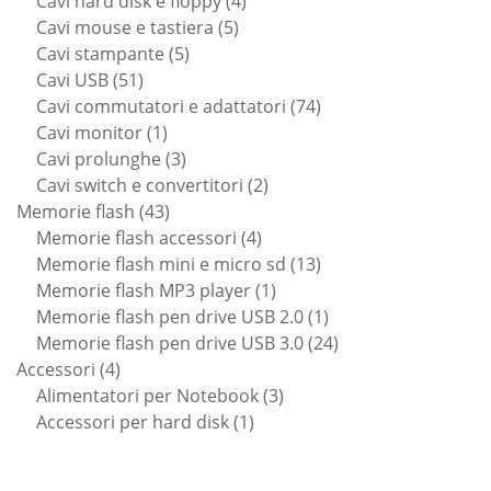
Cavi hard disk e floppy
4
5
prodotti
Cavi mouse e tastiera
5
5
prodotti
Cavi stampante
5
51
prodotti
Cavi USB
51
prodotti
74
Cavi commutatori e adattatori
74
1
prodotti
Cavi monitor
1
prodotto
3
Cavi prolunghe
3
prodotti
2
Cavi switch e convertitori
2
43
prodotti
Memorie flash
43
prodotti
4
Memorie flash accessori
4
prodotti
13
Memorie flash mini e micro sd
13
1
prodotti
Memorie flash MP3 player
1
prodotto
1
Memorie flash pen drive USB 2.0
1
prodotto
24
Memorie flash pen drive USB 3.0
24
4
prodotti
Accessori
4
prodotti
3
Alimentatori per Notebook
3
1
prodotti
Accessori per hard disk
1
prodotto