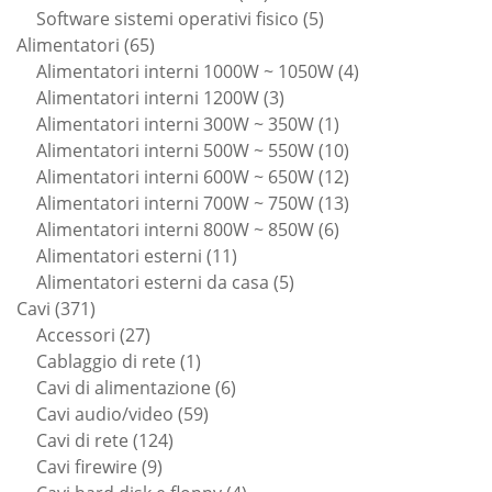
prodotti
5
Software sistemi operativi fisico
5
65
prodotti
Alimentatori
65
prodotti
4
Alimentatori interni 1000W ~ 1050W
4
3
prodotti
Alimentatori interni 1200W
3
prodotti
1
Alimentatori interni 300W ~ 350W
1
prodotto
10
Alimentatori interni 500W ~ 550W
10
prodotti
12
Alimentatori interni 600W ~ 650W
12
prodotti
13
Alimentatori interni 700W ~ 750W
13
6
prodotti
Alimentatori interni 800W ~ 850W
6
11
prodotti
Alimentatori esterni
11
prodotti
5
Alimentatori esterni da casa
5
371
prodotti
Cavi
371
prodotti
27
Accessori
27
prodotti
1
Cablaggio di rete
1
prodotto
6
Cavi di alimentazione
6
59
prodotti
Cavi audio/video
59
124
prodotti
Cavi di rete
124
9
prodotti
Cavi firewire
9
prodotti
4