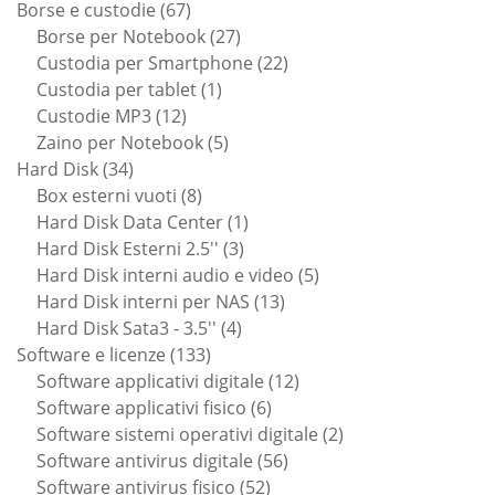
67
Borse e custodie
67
prodotti
27
Borse per Notebook
27
prodotti
22
Custodia per Smartphone
22
1
prodotti
Custodia per tablet
1
12
prodotto
Custodie MP3
12
prodotti
5
Zaino per Notebook
5
34
prodotti
Hard Disk
34
prodotti
8
Box esterni vuoti
8
prodotti
1
Hard Disk Data Center
1
3
prodotto
Hard Disk Esterni 2.5''
3
prodotti
5
Hard Disk interni audio e video
5
13
prodotti
Hard Disk interni per NAS
13
4
prodotti
Hard Disk Sata3 - 3.5''
4
133
prodotti
Software e licenze
133
prodotti
12
Software applicativi digitale
12
6
prodotti
Software applicativi fisico
6
prodotti
2
Software sistemi operativi digitale
2
56
prodotti
Software antivirus digitale
56
52
prodotti
Software antivirus fisico
52