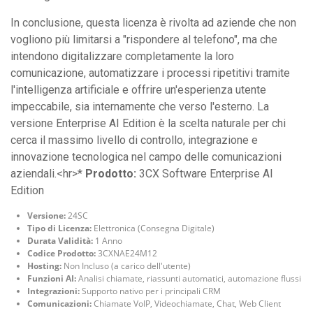
In conclusione, questa licenza è rivolta ad aziende che non
vogliono più limitarsi a "rispondere al telefono", ma che
intendono digitalizzare completamente la loro
comunicazione, automatizzare i processi ripetitivi tramite
l'intelligenza artificiale e offrire un'esperienza utente
impeccabile, sia internamente che verso l'esterno. La
versione Enterprise AI Edition è la scelta naturale per chi
cerca il massimo livello di controllo, integrazione e
innovazione tecnologica nel campo delle comunicazioni
aziendali.<hr>*
Prodotto:
3CX Software Enterprise AI
Edition
Versione:
24SC
Tipo di Licenza:
Elettronica (Consegna Digitale)
Durata Validità:
1 Anno
Codice Prodotto:
3CXNAE24M12
Hosting:
Non Incluso (a carico dell'utente)
Funzioni AI:
Analisi chiamate, riassunti automatici, automazione flussi
Integrazioni:
Supporto nativo per i principali CRM
Comunicazioni:
Chiamate VoIP, Videochiamate, Chat, Web Client