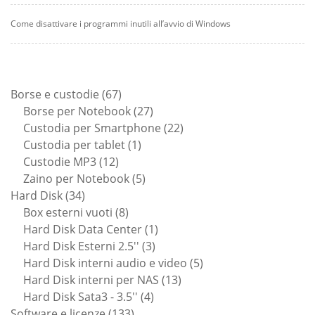
Come disattivare i programmi inutili all’avvio di Windows
67
Borse e custodie
67
prodotti
27
Borse per Notebook
27
prodotti
22
Custodia per Smartphone
22
1
prodotti
Custodia per tablet
1
12
prodotto
Custodie MP3
12
prodotti
5
Zaino per Notebook
5
34
prodotti
Hard Disk
34
prodotti
8
Box esterni vuoti
8
prodotti
1
Hard Disk Data Center
1
3
prodotto
Hard Disk Esterni 2.5''
3
prodotti
5
Hard Disk interni audio e video
5
13
prodotti
Hard Disk interni per NAS
13
4
prodotti
Hard Disk Sata3 - 3.5''
4
133
prodotti
Software e licenze
133