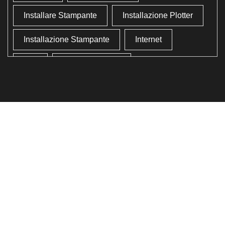
Installare Stampante
Installazione Plotter
Installazione Stampante
Internet
Lan
Lavoro In Ufficio
Lettore Codici Fiscale
Lettore Smart Card
Lettore Tessera Sanitaria
Liberare Il Disco Fisso
Liberare Memoria
Ottimizzazione
Ottimizzazione Windows
Produttività
Programmi Inutili
Pulizia Approfondita
Pulizia Windows