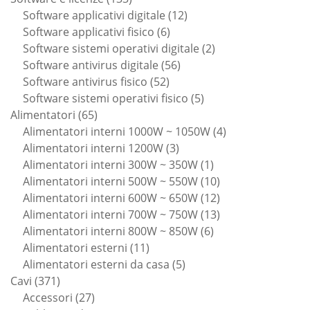
prodotti
12
Software applicativi digitale
12
6
prodotti
Software applicativi fisico
6
prodotti
2
Software sistemi operativi digitale
2
56
prodotti
Software antivirus digitale
56
52
prodotti
Software antivirus fisico
52
prodotti
5
Software sistemi operativi fisico
5
65
prodotti
Alimentatori
65
prodotti
4
Alimentatori interni 1000W ~ 1050W
4
3
prodotti
Alimentatori interni 1200W
3
prodotti
1
Alimentatori interni 300W ~ 350W
1
prodotto
10
Alimentatori interni 500W ~ 550W
10
prodotti
12
Alimentatori interni 600W ~ 650W
12
prodotti
13
Alimentatori interni 700W ~ 750W
13
6
prodotti
Alimentatori interni 800W ~ 850W
6
11
prodotti
Alimentatori esterni
11
prodotti
5
Alimentatori esterni da casa
5
371
prodotti
Cavi
371
prodotti
27
Accessori
27