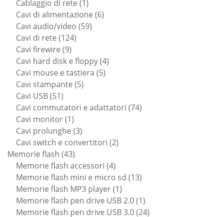
prodotti
1
Cablaggio di rete
1
prodotto
6
Cavi di alimentazione
6
59
prodotti
Cavi audio/video
59
124
prodotti
Cavi di rete
124
9
prodotti
Cavi firewire
9
prodotti
4
Cavi hard disk e floppy
4
5
prodotti
Cavi mouse e tastiera
5
5
prodotti
Cavi stampante
5
51
prodotti
Cavi USB
51
prodotti
74
Cavi commutatori e adattatori
74
1
prodotti
Cavi monitor
1
prodotto
3
Cavi prolunghe
3
prodotti
2
Cavi switch e convertitori
2
43
prodotti
Memorie flash
43
prodotti
4
Memorie flash accessori
4
prodotti
13
Memorie flash mini e micro sd
13
1
prodotti
Memorie flash MP3 player
1
prodotto
1
Memorie flash pen drive USB 2.0
1
prodotto
24
Memorie flash pen drive USB 3.0
24