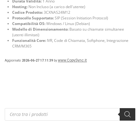
Durata Validità:
1 Anno
Hosting:
Non Incluso (a carico dell'utente)
Codice Prodotto:
3CXNAS24M12
Protocollo Supportato:
SIP (Session Initiation Protocol)
Compatibilità OS:
Windows / Linux (Debian)
Modello di Dimensionamento:
Basato su chiamate simultanee
(utenti illimitati)
Funzionalità Core:
IVR, Code di Chiamata, Softphone, Integrazione
CRM/M365
www.CopySync.it
Aggiornato:
2026-06-27 17:11:39
by
Products
search