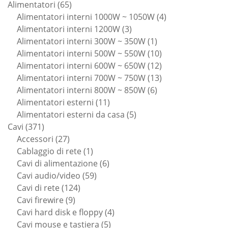
65
prodotti
Alimentatori
65
prodotti
4
Alimentatori interni 1000W ~ 1050W
4
3
prodotti
Alimentatori interni 1200W
3
prodotti
1
Alimentatori interni 300W ~ 350W
1
prodotto
10
Alimentatori interni 500W ~ 550W
10
prodotti
12
Alimentatori interni 600W ~ 650W
12
prodotti
13
Alimentatori interni 700W ~ 750W
13
6
prodotti
Alimentatori interni 800W ~ 850W
6
11
prodotti
Alimentatori esterni
11
prodotti
5
Alimentatori esterni da casa
5
371
prodotti
Cavi
371
prodotti
27
Accessori
27
prodotti
1
Cablaggio di rete
1
prodotto
6
Cavi di alimentazione
6
59
prodotti
Cavi audio/video
59
124
prodotti
Cavi di rete
124
9
prodotti
Cavi firewire
9
prodotti
4
Cavi hard disk e floppy
4
5
prodotti
Cavi mouse e tastiera
5