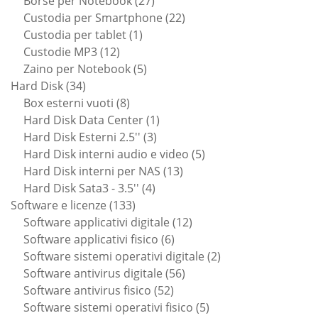
prodotti
27
Borse per Notebook
27
prodotti
22
Custodia per Smartphone
22
1
prodotti
Custodia per tablet
1
12
prodotto
Custodie MP3
12
prodotti
5
Zaino per Notebook
5
34
prodotti
Hard Disk
34
prodotti
8
Box esterni vuoti
8
prodotti
1
Hard Disk Data Center
1
3
prodotto
Hard Disk Esterni 2.5''
3
prodotti
5
Hard Disk interni audio e video
5
13
prodotti
Hard Disk interni per NAS
13
4
prodotti
Hard Disk Sata3 - 3.5''
4
133
prodotti
Software e licenze
133
prodotti
12
Software applicativi digitale
12
6
prodotti
Software applicativi fisico
6
prodotti
2
Software sistemi operativi digitale
2
56
prodotti
Software antivirus digitale
56
52
prodotti
Software antivirus fisico
52
prodotti
5
Software sistemi operativi fisico
5