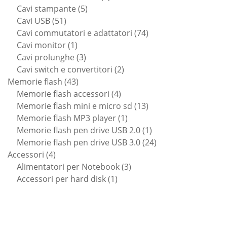
5
prodotti
Cavi stampante
5
51
prodotti
Cavi USB
51
prodotti
74
Cavi commutatori e adattatori
74
1
prodotti
Cavi monitor
1
prodotto
3
Cavi prolunghe
3
prodotti
2
Cavi switch e convertitori
2
43
prodotti
Memorie flash
43
prodotti
4
Memorie flash accessori
4
prodotti
13
Memorie flash mini e micro sd
13
1
prodotti
Memorie flash MP3 player
1
prodotto
1
Memorie flash pen drive USB 2.0
1
prodotto
24
Memorie flash pen drive USB 3.0
24
4
prodotti
Accessori
4
prodotti
3
Alimentatori per Notebook
3
1
prodotti
Accessori per hard disk
1
prodotto