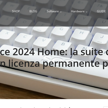
SHOP
BLOG
Software
Hardware
GUIDE
ce 2024 Home: la suite 
n licenza permanente p