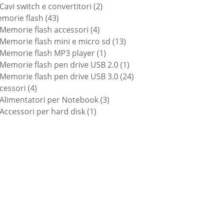
prodotti
2
Cavi switch e convertitori
2
43
prodotti
morie flash
43
prodotti
4
Memorie flash accessori
4
prodotti
13
Memorie flash mini e micro sd
13
1
prodotti
Memorie flash MP3 player
1
prodotto
1
Memorie flash pen drive USB 2.0
1
prodotto
24
Memorie flash pen drive USB 3.0
24
4
prodotti
cessori
4
prodotti
3
Alimentatori per Notebook
3
1
prodotti
Accessori per hard disk
1
prodotto