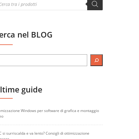
oducts
arch
erca nel BLOG
ltime guide
imizzazione Windows per software di grafica e montaggio
eo
PC si surriscalda e va lento? Consigli di ottimizzazione
tware