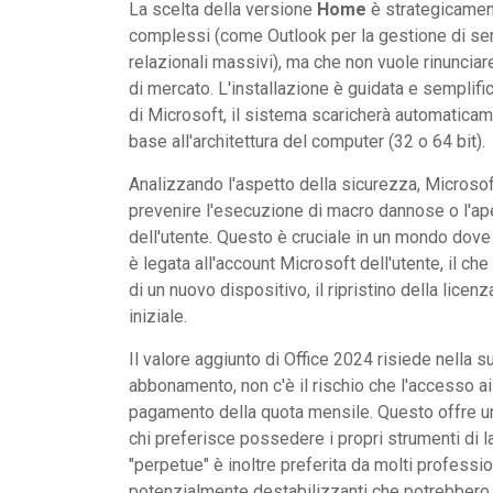
La scelta della versione
Home
è strategicament
complessi (come Outlook per la gestione di se
relazionali massivi), ma che non vuole rinunciare
di mercato. L'installazione è guidata e semplifica
di Microsoft, il sistema scaricherà automaticame
base all'architettura del computer (32 o 64 bit).
Analizzando l'aspetto della sicurezza, Microsof
prevenire l'esecuzione di macro dannose o l'apert
dell'utente. Questo è cruciale in un mondo dove
è legata all'account Microsoft dell'utente, il ch
di un nuovo dispositivo, il ripristino della licen
iniziale.
Il valore aggiunto di Office 2024 risiede nella 
abbonamento, non c'è il rischio che l'accesso 
pagamento della quota mensile. Questo offre una
chi preferisce possedere i propri strumenti di lav
"perpetue" è inoltre preferita da molti profess
potenzialmente destabilizzanti che potrebbero a