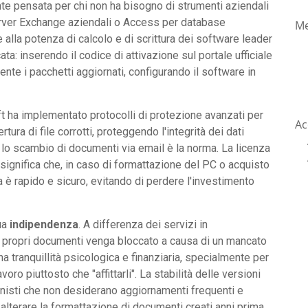
e pensata per chi non ha bisogno di strumenti aziendali
rver Exchange aziendali o Access per database
Me
 alla potenza di calcolo e di scrittura dei software leader
ta: inserendo il codice di attivazione sul portale ufficiale
nte i pacchetti aggiornati, configurando il software in
t ha implementato protocolli di protezione avanzati per
Ac
ura di file corrotti, proteggendo l'integrità dei dati
 lo scambio di documenti via email è la norma. La licenza
e significa che, in caso di formattazione del PC o acquisto
za è rapido e sicuro, evitando di perdere l'investimento
sua
indipendenza
. A differenza dei servizi in
ai propri documenti venga bloccato a causa di un mancato
 tranquillità psicologica e finanziaria, specialmente per
oro piuttosto che "affittarli". La stabilità delle versioni
ionisti che non desiderano aggiornamenti frequenti e
lterare la formattazione di documenti creati anni prima.