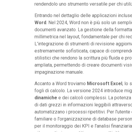
rendendolo uno strumento versatile per chi utiliz
Entrando nel dettaglio delle applicazioni inclus
Word
. Nel 2024, Word non è più solo un semplic
documenti avanzato. La gestione della formatta
millimetrica nel layout, fondamentale per chi red
L'integrazione di strumenti di revisione aggior
estremamente sofisticata, capace di comprender
stilistici che rendono la scrittura più fluida e 
ampliata, permettendo di creare documenti visiva
impaginazione manuale.
Accanto a Word troviamo
Microsoft Excel
, lo 
fogli di calcolo. La versione 2024 introduce mig
dinamiche
e dei calcoli complessi. La potenza 
di dati grezzi in informazioni leggibili attravers
automatizzano i processi ripetitivi. Per l'utent
familiare o l'organizzazione di database persona
per il monitoraggio dei KPI e l'analisi finanziari