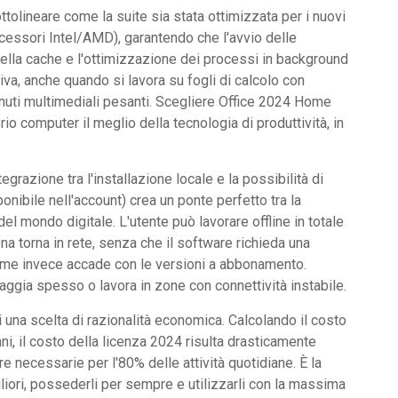
ttolineare come la suite sia stata ottimizzata per i nuovi
essori Intel/AMD), garantendo che l'avvio delle
della cache e l'ottimizzazione dei processi in background
a, anche quando si lavora su fogli di calcolo con
tenuti multimediali pesanti. Scegliere Office 2024 Home
rio computer il meglio della tecnologia di produttività, in
egrazione tra l'installazione locale e la possibilità di
ponibile nell'account) crea un ponte perfetto tra la
el mondo digitale. L'utente può lavorare offline in totale
a torna in rete, senza che il software richieda una
 come invece accade con le versioni a abbonamento.
aggia spesso o lavora in zone con connettività instabile.
 una scelta di razionalità economica. Calcolando il costo
ni, il costo della licenza 2024 risulta drasticamente
re necessarie per l'80% delle attività quotidiane. È la
liori, possederli per sempre e utilizzarli con la massima