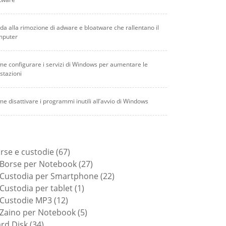
da alla rimozione di adware e bloatware che rallentano il
mputer
e configurare i servizi di Windows per aumentare le
stazioni
e disattivare i programmi inutili all’avvio di Windows
67
rse e custodie
67
prodotti
27
Borse per Notebook
27
prodotti
22
Custodia per Smartphone
22
1
prodotti
Custodia per tablet
1
12
prodotto
Custodie MP3
12
prodotti
5
Zaino per Notebook
5
34
prodotti
rd Disk
34