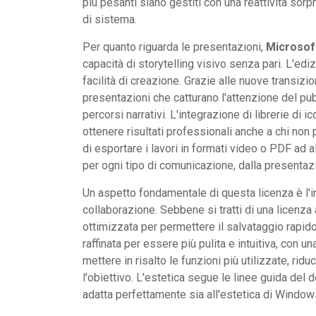
più pesanti siano gestiti con una reattività sor
di sistema.
Per quanto riguarda le presentazioni,
Microsof
capacità di storytelling visivo senza pari. L'edi
facilità di creazione. Grazie alle nuove transizio
presentazioni che catturano l'attenzione del pub
percorsi narrativi. L'integrazione di librerie di
ottenere risultati professionali anche a chi no
di esportare i lavori in formati video o PDF ad
per ogni tipo di comunicazione, dalla presentazi
Un aspetto fondamentale di questa licenza è l'i
collaborazione. Sebbene si tratti di una licenza a
ottimizzata per permettere il salvataggio rapido 
raffinata per essere più pulita e intuitiva, con u
mettere in risalto le funzioni più utilizzate, ri
l'obiettivo. L'estetica segue le linee guida del
adatta perfettamente sia all'estetica di Windo