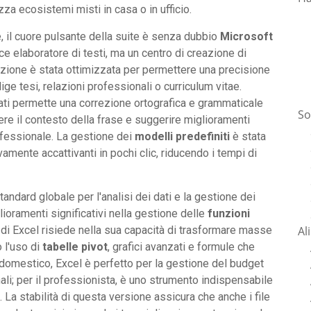
za ecosistemi misti in casa o in ufficio.
e, il cuore pulsante della suite è senza dubbio
Microsoft
e elaboratore di testi, ma un centro di creazione di
zione è stata ottimizzata per permettere una precisione
ige tesi, relazioni professionali o curriculum vitae.
nati permette una correzione ortografica e grammaticale
So
e il contesto della frase e suggerire miglioramenti
professionale. La gestione dei
modelli predefiniti
è stata
mente accattivanti in pochi clic, riducendo i tempi di
standard globale per l'analisi dei dati e la gestione dei
lioramenti significativi nella gestione delle
funzioni
Al
di Excel risiede nella sua capacità di trasformare masse
o l'uso di
tabelle pivot
, grafici avanzati e formule che
e domestico, Excel è perfetto per la gestione del budget
li; per il professionista, è uno strumento indispensabile
a. La stabilità di questa versione assicura che anche i file