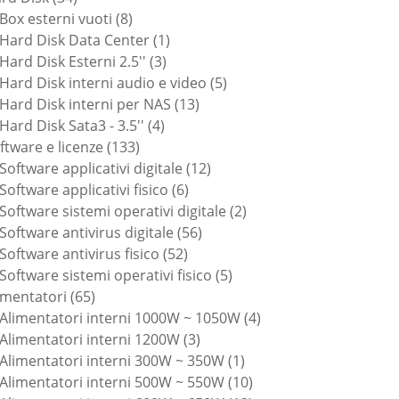
prodotti
8
Box esterni vuoti
8
prodotti
1
Hard Disk Data Center
1
3
prodotto
Hard Disk Esterni 2.5''
3
prodotti
5
Hard Disk interni audio e video
5
13
prodotti
Hard Disk interni per NAS
13
4
prodotti
Hard Disk Sata3 - 3.5''
4
133
prodotti
ftware e licenze
133
prodotti
12
Software applicativi digitale
12
6
prodotti
Software applicativi fisico
6
prodotti
2
Software sistemi operativi digitale
2
56
prodotti
Software antivirus digitale
56
52
prodotti
Software antivirus fisico
52
prodotti
5
Software sistemi operativi fisico
5
65
prodotti
imentatori
65
prodotti
4
Alimentatori interni 1000W ~ 1050W
4
3
prodotti
Alimentatori interni 1200W
3
prodotti
1
Alimentatori interni 300W ~ 350W
1
prodotto
10
Alimentatori interni 500W ~ 550W
10