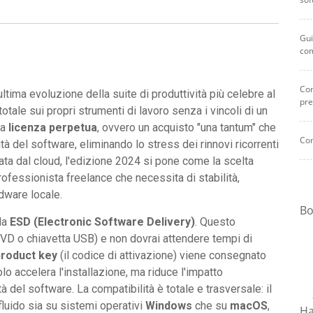
completa
con
Gui
licenza
co
permanente
per
Com
PC
ltima evoluzione della suite di produttività più celebre al
pre
e
tale sui propri strumenti di lavoro senza i vincoli di un
Mac.
na
licenza perpetua
, ovvero un acquisto "una tantum" che
Com
quantità
à del software, eliminando lo stress dei rinnovi ricorrenti
ata dal cloud, l'edizione 2024 si pone come la scelta
rofessionista freelance che necessita di stabilità,
rdware locale.
Bo
gla
ESD (Electronic Software Delivery)
. Questo
(DVD o chiavetta USB) e non dovrai attendere tempi di
product key
(il codice di attivazione) viene consegnato
o accelera l'installazione, ma riduce l'impatto
 del software. La compatibilità è totale e trasversale: il
luido sia su sistemi operativi
Windows
che su
macOS
,
Ha