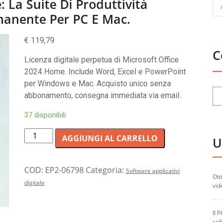
Pr
 La Suite Di Produttività
se
anente Per PC E Mac.
€
119,79
C
Licenza digitale perpetua di Microsoft Office
2024 Home. Include Word, Excel e PowerPoint
per Windows e Mac. Acquisto unico senza
abbonamento, consegna immediata via email.
37 disponibili
Microsoft
AGGIUNGI AL CARRELLO
U
Office
2024
Home:
COD:
EP2-06798
Categoria:
Software applicativi
Ott
la
digitale
vid
suite
di
Il 
produttività
sof