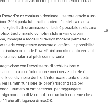
prendente, minimizzando i tempi di caricamento e i crash
t PowerPoint
continua a dominare il settore grazie a una
zione 2024 punta tutto sulla modernità estetica e sulla
ni e agli effetti di animazione fluidi, è possibile realizzare
Ca
blico, trasformando semplici slide in veri e propri
 icone, immagini e modelli di design moderni permette di
n possiede competenze avanzate di grafica. La possibilità
 alta risoluzione rende PowerPoint uno strumento versatile
one universitaria al pitch commerciale.
ntegrazione con l'ecosistema di archiviazione e
 acquisto unico, l'interazione con i servizi di rete è
e la condivisione dei file. L'interfaccia utente è stata
na
barra multifunzione (Ribbon)
riorganizzata per
ducendo il numero di clic necessari per raggiungere
 design moderno di Microsoft, con un look coerente che si
ws 11 che all'eleganza di macOS.