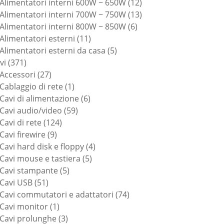
prodotti
12
Alimentatori interni 600W ~ 650W
12
prodotti
13
Alimentatori interni 700W ~ 750W
13
6
prodotti
Alimentatori interni 800W ~ 850W
6
11
prodotti
Alimentatori esterni
11
prodotti
5
Alimentatori esterni da casa
5
371
prodotti
vi
371
prodotti
27
Accessori
27
prodotti
1
Cablaggio di rete
1
prodotto
6
Cavi di alimentazione
6
59
prodotti
Cavi audio/video
59
124
prodotti
Cavi di rete
124
9
prodotti
Cavi firewire
9
prodotti
4
Cavi hard disk e floppy
4
5
prodotti
Cavi mouse e tastiera
5
5
prodotti
Cavi stampante
5
51
prodotti
Cavi USB
51
prodotti
74
Cavi commutatori e adattatori
74
1
prodotti
Cavi monitor
1
prodotto
3
Cavi prolunghe
3