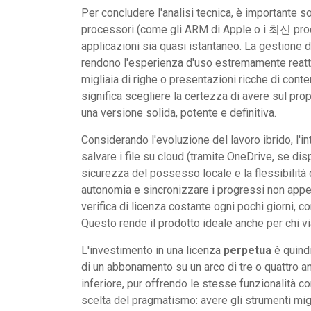
Per concludere l'analisi tecnica, è importante so
processori (come gli ARM di Apple o i 최신 proc
applicazioni sia quasi istantaneo. La gestione 
rendono l'esperienza d'uso estremamente reattiv
migliaia di righe o presentazioni ricche di con
significa scegliere la certezza di avere sul prop
una versione solida, potente e definitiva.
Considerando l'evoluzione del lavoro ibrido, l'int
salvare i file su cloud (tramite OneDrive, se dis
sicurezza del possesso locale e la flessibilità d
autonomia e sincronizzare i progressi non appen
verifica di licenza costante ogni pochi giorni,
Questo rende il prodotto ideale anche per chi vi
L'investimento in una licenza
perpetua
è quindi
di un abbonamento su un arco di tre o quattro an
inferiore, pur offrendo le stesse funzionalità co
scelta del pragmatismo: avere gli strumenti mig