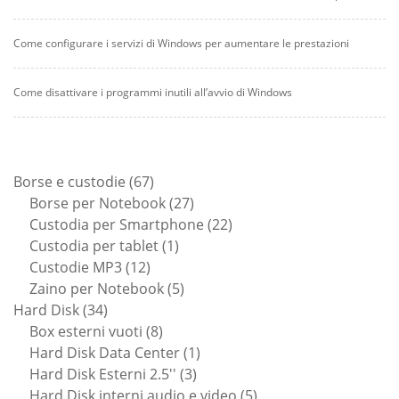
Come configurare i servizi di Windows per aumentare le prestazioni
Come disattivare i programmi inutili all’avvio di Windows
67
Borse e custodie
67
prodotti
27
Borse per Notebook
27
prodotti
22
Custodia per Smartphone
22
1
prodotti
Custodia per tablet
1
12
prodotto
Custodie MP3
12
prodotti
5
Zaino per Notebook
5
34
prodotti
Hard Disk
34
prodotti
8
Box esterni vuoti
8
prodotti
1
Hard Disk Data Center
1
3
prodotto
Hard Disk Esterni 2.5''
3
prodotti
5
Hard Disk interni audio e video
5