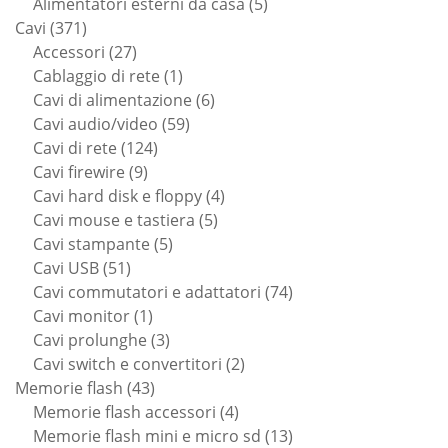
prodotti
5
Alimentatori esterni da casa
5
371
prodotti
Cavi
371
prodotti
27
Accessori
27
prodotti
1
Cablaggio di rete
1
prodotto
6
Cavi di alimentazione
6
59
prodotti
Cavi audio/video
59
124
prodotti
Cavi di rete
124
9
prodotti
Cavi firewire
9
prodotti
4
Cavi hard disk e floppy
4
5
prodotti
Cavi mouse e tastiera
5
5
prodotti
Cavi stampante
5
51
prodotti
Cavi USB
51
prodotti
74
Cavi commutatori e adattatori
74
1
prodotti
Cavi monitor
1
prodotto
3
Cavi prolunghe
3
prodotti
2
Cavi switch e convertitori
2
43
prodotti
Memorie flash
43
prodotti
4
Memorie flash accessori
4
prodotti
13
Memorie flash mini e micro sd
13