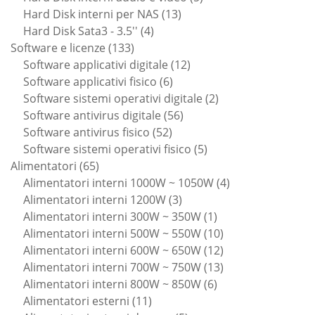
13
prodotti
Hard Disk interni per NAS
13
4
prodotti
Hard Disk Sata3 - 3.5''
4
133
prodotti
Software e licenze
133
prodotti
12
Software applicativi digitale
12
6
prodotti
Software applicativi fisico
6
prodotti
2
Software sistemi operativi digitale
2
56
prodotti
Software antivirus digitale
56
52
prodotti
Software antivirus fisico
52
prodotti
5
Software sistemi operativi fisico
5
65
prodotti
Alimentatori
65
prodotti
4
Alimentatori interni 1000W ~ 1050W
4
3
prodotti
Alimentatori interni 1200W
3
prodotti
1
Alimentatori interni 300W ~ 350W
1
prodotto
10
Alimentatori interni 500W ~ 550W
10
prodotti
12
Alimentatori interni 600W ~ 650W
12
prodotti
13
Alimentatori interni 700W ~ 750W
13
6
prodotti
Alimentatori interni 800W ~ 850W
6
11
prodotti
Alimentatori esterni
11