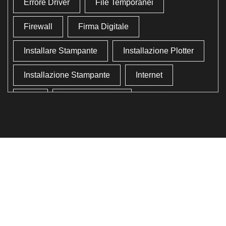
Errore Driver
File Temporanei
Firewall
Firma Digitale
Installare Stampante
Installazione Plotter
Installazione Stampante
Internet
Lan
Lavoro In Ufficio
Lettore Codici Fiscale
Lettore Smart Card
Lettore Tessera Sanitaria
Liberare Il Disco Fisso
Liberare Memoria
Ottimizzazione
Ottimizzazione Windows
Produttività
Programmi Inutili