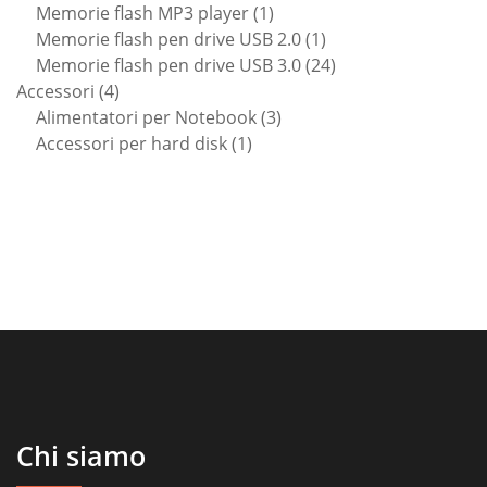
1
prodotti
Memorie flash MP3 player
1
prodotto
1
Memorie flash pen drive USB 2.0
1
prodotto
24
Memorie flash pen drive USB 3.0
24
4
prodotti
Accessori
4
prodotti
3
Alimentatori per Notebook
3
1
prodotti
Accessori per hard disk
1
prodotto
Chi siamo