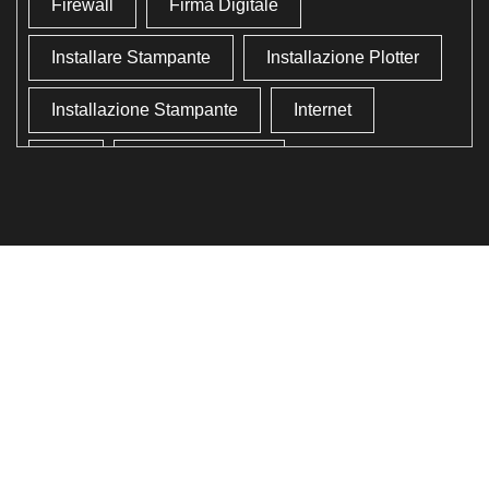
Firewall
Firma Digitale
Installare Stampante
Installazione Plotter
Installazione Stampante
Internet
Lan
Lavoro In Ufficio
Lettore Codici Fiscale
Lettore Smart Card
Lettore Tessera Sanitaria
Liberare Il Disco Fisso
Liberare Memoria
Ottimizzazione
Ottimizzazione Windows
Produttività
Programmi Inutili
Pulizia Approfondita
Pulizia Windows