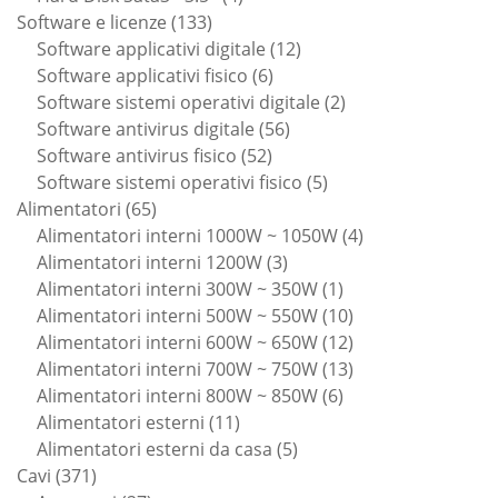
133
prodotti
Software e licenze
133
prodotti
12
Software applicativi digitale
12
6
prodotti
Software applicativi fisico
6
prodotti
2
Software sistemi operativi digitale
2
56
prodotti
Software antivirus digitale
56
52
prodotti
Software antivirus fisico
52
prodotti
5
Software sistemi operativi fisico
5
65
prodotti
Alimentatori
65
prodotti
4
Alimentatori interni 1000W ~ 1050W
4
3
prodotti
Alimentatori interni 1200W
3
prodotti
1
Alimentatori interni 300W ~ 350W
1
prodotto
10
Alimentatori interni 500W ~ 550W
10
prodotti
12
Alimentatori interni 600W ~ 650W
12
prodotti
13
Alimentatori interni 700W ~ 750W
13
6
prodotti
Alimentatori interni 800W ~ 850W
6
11
prodotti
Alimentatori esterni
11
prodotti
5
Alimentatori esterni da casa
5
371
prodotti
Cavi
371