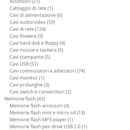
prodotti
27
Accessori
27
prodotti
1
Cablaggio di rete
1
prodotto
6
Cavi di alimentazione
6
59
prodotti
Cavi audio/video
59
124
prodotti
Cavi di rete
124
9
prodotti
Cavi firewire
9
prodotti
4
Cavi hard disk e floppy
4
5
prodotti
Cavi mouse e tastiera
5
5
prodotti
Cavi stampante
5
51
prodotti
Cavi USB
51
prodotti
74
Cavi commutatori e adattatori
74
1
prodotti
Cavi monitor
1
prodotto
3
Cavi prolunghe
3
prodotti
2
Cavi switch e convertitori
2
43
prodotti
Memorie flash
43
prodotti
4
Memorie flash accessori
4
prodotti
13
Memorie flash mini e micro sd
13
1
prodotti
Memorie flash MP3 player
1
prodotto
1
Memorie flash pen drive USB 2.0
1