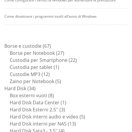
Come configurare i servizi di Windows per aumentare le prestazioni
Come disattivare i programmi inutili all’avvio di Windows
67
Borse e custodie
67
prodotti
27
Borse per Notebook
27
prodotti
22
Custodia per Smartphone
22
1
prodotti
Custodia per tablet
1
12
prodotto
Custodie MP3
12
prodotti
5
Zaino per Notebook
5
34
prodotti
Hard Disk
34
prodotti
8
Box esterni vuoti
8
prodotti
1
Hard Disk Data Center
1
3
prodotto
Hard Disk Esterni 2.5''
3
prodotti
5
Hard Disk interni audio e video
5
13
prodotti
Hard Disk interni per NAS
13
4
prodotti
Hard Disk Sata3 - 3.5''
4