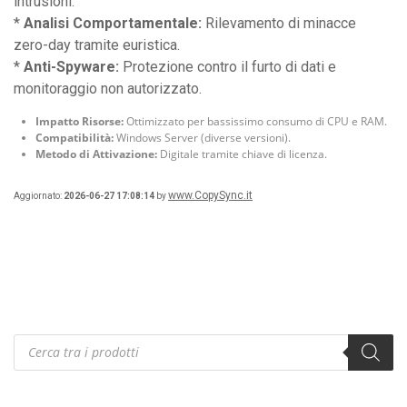
intrusioni.
*
Analisi Comportamentale:
Rilevamento di minacce
zero-day tramite euristica.
*
Anti-Spyware:
Protezione contro il furto di dati e
monitoraggio non autorizzato.
Impatto Risorse:
Ottimizzato per bassissimo consumo di CPU e RAM.
Compatibilità:
Windows Server (diverse versioni).
Metodo di Attivazione:
Digitale tramite chiave di licenza.
www.CopySync.it
Aggiornato:
2026-06-27 17:08:14
by
Products
search