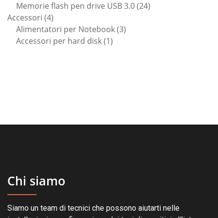
prodotto
24
Memorie flash pen drive USB 3.0
24
4
prodotti
Accessori
4
prodotti
3
Alimentatori per Notebook
3
1
prodotti
Accessori per hard disk
1
prodotto
Chi siamo
Siamo un team di tecnici che possono aiutarti nelle