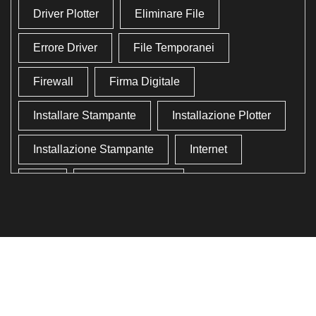
Driver Plotter
Eliminare File
Errore Driver
File Temporanei
Firewall
Firma Digitale
Installare Stampante
Installazione Plotter
Installazione Stampante
Internet
Lan
Lavoro In Ufficio
Lettore Codici Fiscale
Lettore Smart Card
Lettore Tessera Sanitaria
Liberare Il Disco Fisso
Liberare Memoria