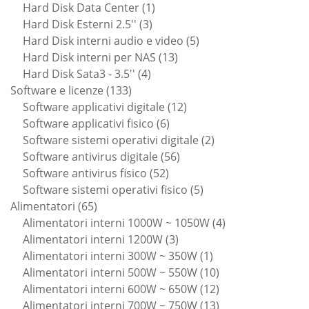
prodotti
1
Hard Disk Data Center
1
3
prodotto
Hard Disk Esterni 2.5''
3
prodotti
5
Hard Disk interni audio e video
5
13
prodotti
Hard Disk interni per NAS
13
4
prodotti
Hard Disk Sata3 - 3.5''
4
133
prodotti
Software e licenze
133
prodotti
12
Software applicativi digitale
12
6
prodotti
Software applicativi fisico
6
prodotti
2
Software sistemi operativi digitale
2
56
prodotti
Software antivirus digitale
56
52
prodotti
Software antivirus fisico
52
prodotti
5
Software sistemi operativi fisico
5
65
prodotti
Alimentatori
65
prodotti
4
Alimentatori interni 1000W ~ 1050W
4
3
prodotti
Alimentatori interni 1200W
3
prodotti
1
Alimentatori interni 300W ~ 350W
1
prodotto
10
Alimentatori interni 500W ~ 550W
10
prodotti
12
Alimentatori interni 600W ~ 650W
12
prodotti
13
Alimentatori interni 700W ~ 750W
13