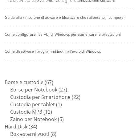
Il PC si surriscalda e va lento? Consigli di ottimizzazione software
Guida alla rimozione di adware e bloatware che rallentano il computer
Come configurare i servizi di Windows per aumentare le prestazioni
Come disattivare i programmi inutili all’avvio di Windows
67
Borse e custodie
67
prodotti
27
Borse per Notebook
27
prodotti
22
Custodia per Smartphone
22
1
prodotti
Custodia per tablet
1
12
prodotto
Custodie MP3
12
prodotti
5
Zaino per Notebook
5
34
prodotti
Hard Disk
34
prodotti
8
Box esterni vuoti
8