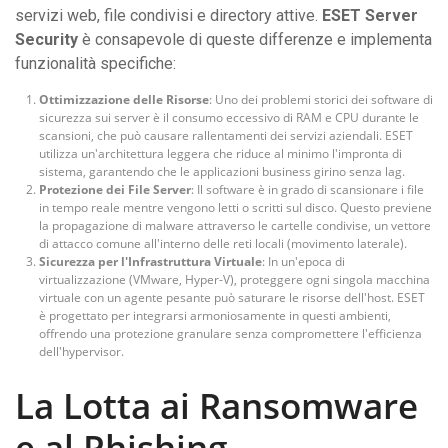
servizi web, file condivisi e directory attive.
ESET Server
Security
è consapevole di queste differenze e implementa
funzionalità specifiche:
Ottimizzazione delle Risorse
: Uno dei problemi storici dei software di
sicurezza sui server è il consumo eccessivo di RAM e CPU durante le
scansioni, che può causare rallentamenti dei servizi aziendali. ESET
utilizza un'architettura leggera che riduce al minimo l'impronta di
sistema, garantendo che le applicazioni business girino senza lag.
Protezione dei File Server
: Il software è in grado di scansionare i file
in tempo reale mentre vengono letti o scritti sul disco. Questo previene
la propagazione di malware attraverso le cartelle condivise, un vettore
di attacco comune all'interno delle reti locali (movimento laterale).
Sicurezza per l'Infrastruttura Virtuale
: In un'epoca di
virtualizzazione (VMware, Hyper-V), proteggere ogni singola macchina
virtuale con un agente pesante può saturare le risorse dell'host. ESET
è progettato per integrarsi armoniosamente in questi ambienti,
offrendo una protezione granulare senza compromettere l'efficienza
dell'hypervisor.
La Lotta ai Ransomware
e al Phishing