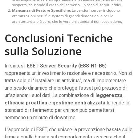
sospetta, causando il crash del server o il blocco di servizi critici.
Mancanza di Feature Specifiche
: Le versioni server includono
ottimizzazioni per i file system di grandi dimensioni e per le
architetture a più core, che le versioni standard non possiedono.
Conclusioni Tecniche
sulla Soluzione
In sintesi,
ESET Server Security (ESS-N1-B5)
rappresenta un investimento razionale e necessario. Non si
tratta solo di "installare un antivirus", ma di implementare
uno scudo dinamico che protegge l'asset più prezioso di
un'azienda: i suoi dati. La combinazione di
leggerezza
,
efficacia proattiva
e
gestione centralizzata
lo rende lo
standard di riferimento per chi non può permettersi
nemmeno un minuto di downtime.
L'approccio di ESET, che unisce la prevenzione basata sulle
firme a quella basata sul comportamento, assicura che il