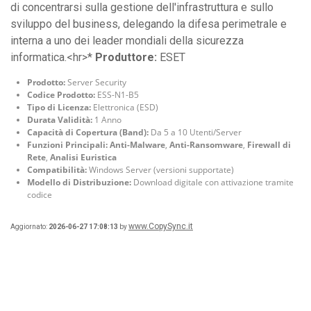
di concentrarsi sulla gestione dell'infrastruttura e sullo
sviluppo del business, delegando la difesa perimetrale e
interna a uno dei leader mondiali della sicurezza
informatica.<hr>*
Produttore:
ESET
Prodotto:
Server Security
Codice Prodotto:
ESS-N1-B5
Tipo di Licenza:
Elettronica (ESD)
Durata Validità:
1 Anno
Capacità di Copertura (Band):
Da 5 a 10 Utenti/Server
Funzioni Principali:
Anti-Malware
,
Anti-Ransomware
,
Firewall di
Rete
,
Analisi Euristica
Compatibilità:
Windows Server (versioni supportate)
Modello di Distribuzione:
Download digitale con attivazione tramite
codice
www.CopySync.it
Aggiornato:
2026-06-27 17:08:13
by