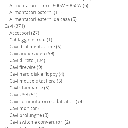
6
prodotti
Alimentatori interni 800W ~ 850W
6
11
prodotti
Alimentatori esterni
11
prodotti
5
Alimentatori esterni da casa
5
371
prodotti
Cavi
371
prodotti
27
Accessori
27
prodotti
1
Cablaggio di rete
1
prodotto
6
Cavi di alimentazione
6
59
prodotti
Cavi audio/video
59
124
prodotti
Cavi di rete
124
9
prodotti
Cavi firewire
9
prodotti
4
Cavi hard disk e floppy
4
5
prodotti
Cavi mouse e tastiera
5
5
prodotti
Cavi stampante
5
51
prodotti
Cavi USB
51
prodotti
74
Cavi commutatori e adattatori
74
1
prodotti
Cavi monitor
1
prodotto
3
Cavi prolunghe
3
prodotti
2
Cavi switch e convertitori
2