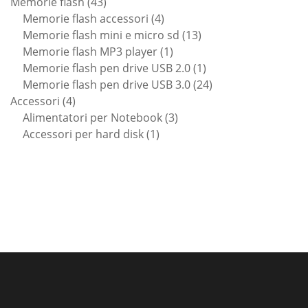
43
prodotti
Memorie flash
43
prodotti
4
Memorie flash accessori
4
prodotti
13
Memorie flash mini e micro sd
13
1
prodotti
Memorie flash MP3 player
1
prodotto
1
Memorie flash pen drive USB 2.0
1
prodotto
24
Memorie flash pen drive USB 3.0
24
4
prodotti
Accessori
4
prodotti
3
Alimentatori per Notebook
3
1
prodotti
Accessori per hard disk
1
prodotto