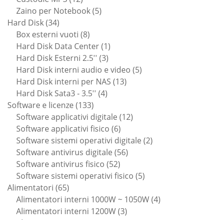
prodotti
5
Zaino per Notebook
5
34
prodotti
Hard Disk
34
prodotti
8
Box esterni vuoti
8
prodotti
1
Hard Disk Data Center
1
3
prodotto
Hard Disk Esterni 2.5''
3
prodotti
5
Hard Disk interni audio e video
5
13
prodotti
Hard Disk interni per NAS
13
4
prodotti
Hard Disk Sata3 - 3.5''
4
133
prodotti
Software e licenze
133
prodotti
12
Software applicativi digitale
12
6
prodotti
Software applicativi fisico
6
prodotti
2
Software sistemi operativi digitale
2
56
prodotti
Software antivirus digitale
56
52
prodotti
Software antivirus fisico
52
prodotti
5
Software sistemi operativi fisico
5
65
prodotti
Alimentatori
65
prodotti
4
Alimentatori interni 1000W ~ 1050W
4
3
prodotti
Alimentatori interni 1200W
3