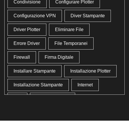
Condivisione
Configurare Plotter
Configurazione VPN
Diver Stampante
Driver Plotter
Eliminare File
Errore Driver
File Temporanei
Firewall
Firma Digitale
Installare Stampante
Installazione Plotter
Installazione Stampante
Internet
Lan
Lavoro In Ufficio
Lettore Codici Fiscale
Lettore Smart Card
Lettore Tessera Sanitaria