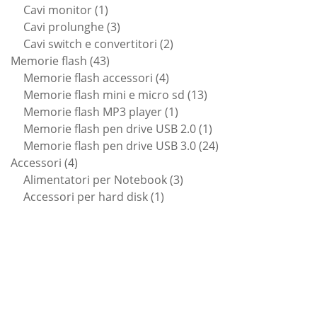
1
prodotti
Cavi monitor
1
prodotto
3
Cavi prolunghe
3
prodotti
2
Cavi switch e convertitori
2
43
prodotti
Memorie flash
43
prodotti
4
Memorie flash accessori
4
prodotti
13
Memorie flash mini e micro sd
13
1
prodotti
Memorie flash MP3 player
1
prodotto
1
Memorie flash pen drive USB 2.0
1
prodotto
24
Memorie flash pen drive USB 3.0
24
4
prodotti
Accessori
4
prodotti
3
Alimentatori per Notebook
3
1
prodotti
Accessori per hard disk
1
prodotto