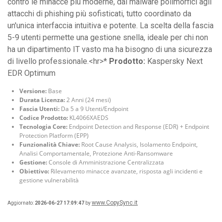
contro le minacce più moderne, dai malware polimorfici agli
attacchi di phishing più sofisticati, tutto coordinato da
un'unica interfaccia intuitiva e potente. La scelta della fascia
5-9 utenti permette una gestione snella, ideale per chi non
ha un dipartimento IT vasto ma ha bisogno di una sicurezza
di livello professionale.<hr>*
Prodotto:
Kaspersky Next
EDR Optimum
Versione:
Base
Durata Licenza:
2 Anni (24 mesi)
Fascia Utenti:
Da 5 a 9 Utenti/Endpoint
Codice Prodotto:
KL4066XAEDS
Tecnologia Core:
Endpoint Detection and Response (EDR) + Endpoint
Protection Platform (EPP)
Funzionalità Chiave:
Root Cause Analysis, Isolamento Endpoint,
Analisi Comportamentale, Protezione Anti-Ransomware
Gestione:
Console di Amministrazione Centralizzata
Obiettivo:
Rilevamento minacce avanzate, risposta agli incidenti e
gestione vulnerabilità
www.CopySync.it
Aggiornato:
2026-06-27 17:09:47
by