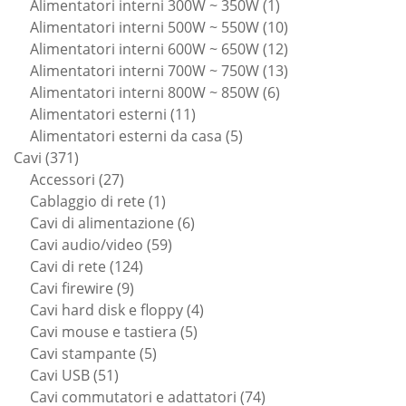
prodotti
1
Alimentatori interni 300W ~ 350W
1
prodotto
10
Alimentatori interni 500W ~ 550W
10
prodotti
12
Alimentatori interni 600W ~ 650W
12
prodotti
13
Alimentatori interni 700W ~ 750W
13
6
prodotti
Alimentatori interni 800W ~ 850W
6
11
prodotti
Alimentatori esterni
11
prodotti
5
Alimentatori esterni da casa
5
371
prodotti
Cavi
371
prodotti
27
Accessori
27
prodotti
1
Cablaggio di rete
1
prodotto
6
Cavi di alimentazione
6
59
prodotti
Cavi audio/video
59
124
prodotti
Cavi di rete
124
9
prodotti
Cavi firewire
9
prodotti
4
Cavi hard disk e floppy
4
5
prodotti
Cavi mouse e tastiera
5
5
prodotti
Cavi stampante
5
51
prodotti
Cavi USB
51
prodotti
74
Cavi commutatori e adattatori
74