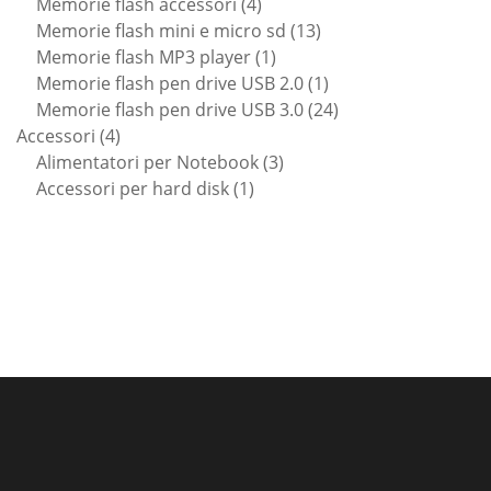
prodotti
4
Memorie flash accessori
4
prodotti
13
Memorie flash mini e micro sd
13
1
prodotti
Memorie flash MP3 player
1
prodotto
1
Memorie flash pen drive USB 2.0
1
prodotto
24
Memorie flash pen drive USB 3.0
24
4
prodotti
Accessori
4
prodotti
3
Alimentatori per Notebook
3
1
prodotti
Accessori per hard disk
1
prodotto