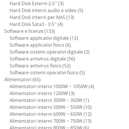
3
prodotto
Hard Disk Esterni 2.5''
3
prodotti
5
Hard Disk interni audio e video
5
13
prodotti
Hard Disk interni per NAS
13
4
prodotti
Hard Disk Sata3 - 3.5''
4
133
prodotti
Software e licenze
133
prodotti
12
Software applicativi digitale
12
6
prodotti
Software applicativi fisico
6
prodotti
2
Software sistemi operativi digitale
2
56
prodotti
Software antivirus digitale
56
52
prodotti
Software antivirus fisico
52
prodotti
5
Software sistemi operativi fisico
5
65
prodotti
Alimentatori
65
prodotti
4
Alimentatori interni 1000W ~ 1050W
4
3
prodotti
Alimentatori interni 1200W
3
prodotti
1
Alimentatori interni 300W ~ 350W
1
prodotto
10
Alimentatori interni 500W ~ 550W
10
prodotti
12
Alimentatori interni 600W ~ 650W
12
prodotti
13
Alimentatori interni 700W ~ 750W
13
6
prodotti
Alimentatori interni 800W ~ 850W
6