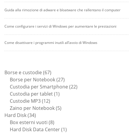
Guida alla rimozione di adware e bloatware che rallentano il computer
Come configurare i servizi di Windows per aumentare le prestazioni
Come disattivare i programmi inutili all’avvio di Windows
67
Borse e custodie
67
prodotti
27
Borse per Notebook
27
prodotti
22
Custodia per Smartphone
22
1
prodotti
Custodia per tablet
1
12
prodotto
Custodie MP3
12
prodotti
5
Zaino per Notebook
5
34
prodotti
Hard Disk
34
prodotti
8
Box esterni vuoti
8
prodotti
1
Hard Disk Data Center
1