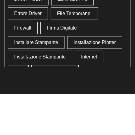
Errore Driver
File Temporanei
Firewall
Firma Digitale
Installare Stampante
Installazione Plotter
Installazione Stampante
Internet
Lan
Lavoro In Ufficio
Lettore Codici Fiscale
Lettore Smart Card
Lettore Tessera Sanitaria
Liberare Il Disco Fisso
Liberare Memoria
Ottimizzazione
Ottimizzazione Windows