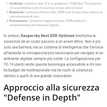
Visibilità
: L'antivirus dice "C'è un problema"; l'EDR dice "Ecco perché
c'è un problema, come è successo e dove altro si trova".
Reattività
: L'antivirus elimina il file; l'EDR isola la macchina e blocca la
comunicazione di rete.
Prevenzione
: L'antivirus reagisce al noto; l'EDR analizza il
comportamento per bloccare l'ignoto.
In sintesi,
Kaspersky Next EDR Optimum
trasforma la
sicurezza da un costo passivo a un asset attivo. Non è più
solo una barriera, ma un sistema di intelligence che fornisce
all'azienda la consapevolezza necessaria per navigare in un
ambiente digitale sempre più ostile. La configurazione per
10-14 utenti rende questa tecnologia accessibile a chi non
ha budget da multinazionale ma ha rischi di sicurezza
identici a quelli di una grande corporation.
Approccio alla sicurezza
"Defense in Depth"