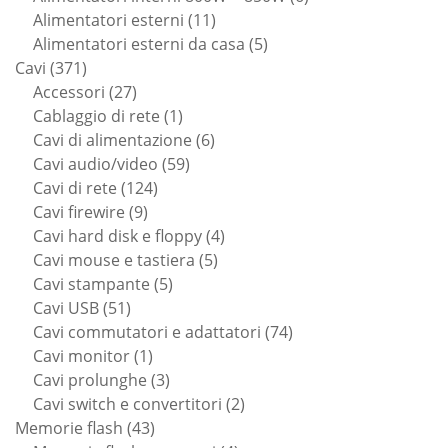
11
prodotti
Alimentatori esterni
11
prodotti
5
Alimentatori esterni da casa
5
371
prodotti
Cavi
371
prodotti
27
Accessori
27
prodotti
1
Cablaggio di rete
1
prodotto
6
Cavi di alimentazione
6
59
prodotti
Cavi audio/video
59
124
prodotti
Cavi di rete
124
9
prodotti
Cavi firewire
9
prodotti
4
Cavi hard disk e floppy
4
5
prodotti
Cavi mouse e tastiera
5
5
prodotti
Cavi stampante
5
51
prodotti
Cavi USB
51
prodotti
74
Cavi commutatori e adattatori
74
1
prodotti
Cavi monitor
1
prodotto
3
Cavi prolunghe
3
prodotti
2
Cavi switch e convertitori
2
43
prodotti
Memorie flash
43