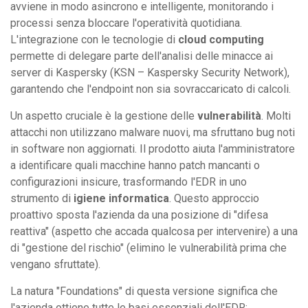
avviene in modo asincrono e intelligente, monitorando i
processi senza bloccare l'operatività quotidiana.
L'integrazione con le tecnologie di
cloud computing
permette di delegare parte dell'analisi delle minacce ai
server di Kaspersky (KSN – Kaspersky Security Network),
garantendo che l'endpoint non sia sovraccaricato di calcoli.
Un aspetto cruciale è la gestione delle
vulnerabilità
. Molti
attacchi non utilizzano malware nuovi, ma sfruttano bug noti
in software non aggiornati. Il prodotto aiuta l'amministratore
a identificare quali macchine hanno patch mancanti o
configurazioni insicure, trasformando l'EDR in uno
strumento di
igiene informatica
. Questo approccio
proattivo sposta l'azienda da una posizione di "difesa
reattiva" (aspetto che accada qualcosa per intervenire) a una
di "gestione del rischio" (elimino le vulnerabilità prima che
vengano sfruttate).
La natura "Foundations" di questa versione significa che
l'azienda ottiene tutte le basi essenziali dell'EDR: