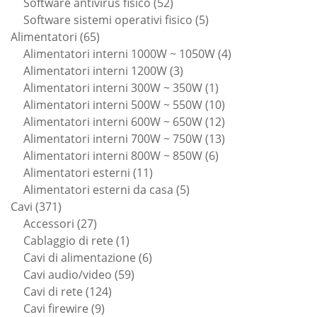
52
prodotti
Software antivirus fisico
52
prodotti
5
Software sistemi operativi fisico
5
65
prodotti
Alimentatori
65
prodotti
4
Alimentatori interni 1000W ~ 1050W
4
3
prodotti
Alimentatori interni 1200W
3
prodotti
1
Alimentatori interni 300W ~ 350W
1
prodotto
10
Alimentatori interni 500W ~ 550W
10
prodotti
12
Alimentatori interni 600W ~ 650W
12
prodotti
13
Alimentatori interni 700W ~ 750W
13
6
prodotti
Alimentatori interni 800W ~ 850W
6
11
prodotti
Alimentatori esterni
11
prodotti
5
Alimentatori esterni da casa
5
371
prodotti
Cavi
371
prodotti
27
Accessori
27
prodotti
1
Cablaggio di rete
1
prodotto
6
Cavi di alimentazione
6
59
prodotti
Cavi audio/video
59
124
prodotti
Cavi di rete
124
9
prodotti
Cavi firewire
9