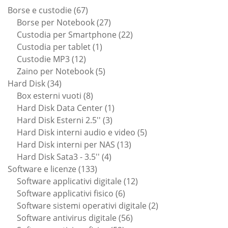
67
Borse e custodie
67
prodotti
27
Borse per Notebook
27
prodotti
22
Custodia per Smartphone
22
1
prodotti
Custodia per tablet
1
12
prodotto
Custodie MP3
12
prodotti
5
Zaino per Notebook
5
34
prodotti
Hard Disk
34
prodotti
8
Box esterni vuoti
8
prodotti
1
Hard Disk Data Center
1
3
prodotto
Hard Disk Esterni 2.5''
3
prodotti
5
Hard Disk interni audio e video
5
13
prodotti
Hard Disk interni per NAS
13
4
prodotti
Hard Disk Sata3 - 3.5''
4
133
prodotti
Software e licenze
133
prodotti
12
Software applicativi digitale
12
6
prodotti
Software applicativi fisico
6
prodotti
2
Software sistemi operativi digitale
2
56
prodotti
Software antivirus digitale
56