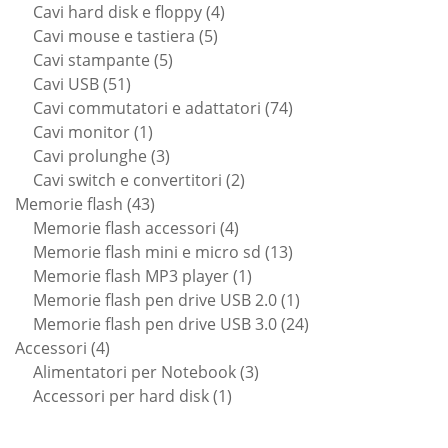
prodotti
4
Cavi hard disk e floppy
4
5
prodotti
Cavi mouse e tastiera
5
5
prodotti
Cavi stampante
5
51
prodotti
Cavi USB
51
prodotti
74
Cavi commutatori e adattatori
74
1
prodotti
Cavi monitor
1
prodotto
3
Cavi prolunghe
3
prodotti
2
Cavi switch e convertitori
2
43
prodotti
Memorie flash
43
prodotti
4
Memorie flash accessori
4
prodotti
13
Memorie flash mini e micro sd
13
1
prodotti
Memorie flash MP3 player
1
prodotto
1
Memorie flash pen drive USB 2.0
1
prodotto
24
Memorie flash pen drive USB 3.0
24
4
prodotti
Accessori
4
prodotti
3
Alimentatori per Notebook
3
1
prodotti
Accessori per hard disk
1
prodotto