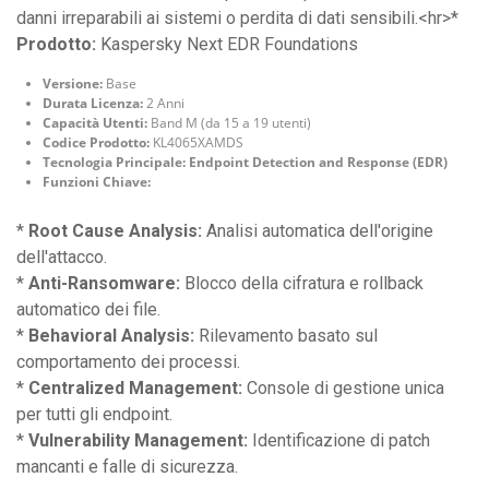
danni irreparabili ai sistemi o perdita di dati sensibili.<hr>*
Prodotto:
Kaspersky Next EDR Foundations
Versione:
Base
Durata Licenza:
2 Anni
Capacità Utenti:
Band M (da 15 a 19 utenti)
Codice Prodotto:
KL4065XAMDS
Tecnologia Principale:
Endpoint Detection and Response (EDR)
Funzioni Chiave:
*
Root Cause Analysis:
Analisi automatica dell'origine
dell'attacco.
*
Anti-Ransomware:
Blocco della cifratura e rollback
automatico dei file.
*
Behavioral Analysis:
Rilevamento basato sul
comportamento dei processi.
*
Centralized Management:
Console di gestione unica
per tutti gli endpoint.
*
Vulnerability Management:
Identificazione di patch
mancanti e falle di sicurezza.