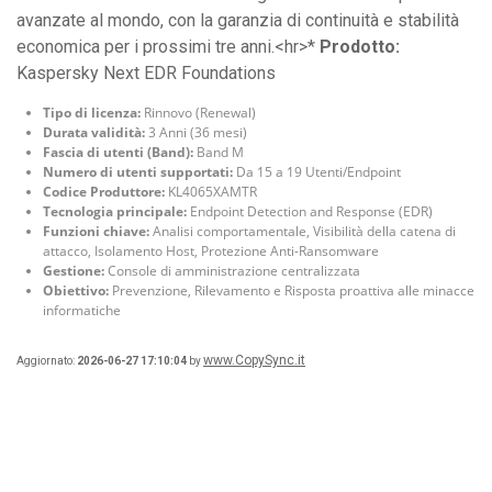
avanzate al mondo, con la garanzia di continuità e stabilità
economica per i prossimi tre anni.<hr>*
Prodotto:
Kaspersky Next EDR Foundations
Tipo di licenza:
Rinnovo (Renewal)
Durata validità:
3 Anni (36 mesi)
Fascia di utenti (Band):
Band M
Numero di utenti supportati:
Da 15 a 19 Utenti/Endpoint
Codice Produttore:
KL4065XAMTR
Tecnologia principale:
Endpoint Detection and Response (EDR)
Funzioni chiave:
Analisi comportamentale, Visibilità della catena di
attacco, Isolamento Host, Protezione Anti-Ransomware
Gestione:
Console di amministrazione centralizzata
Obiettivo:
Prevenzione, Rilevamento e Risposta proattiva alle minacce
informatiche
www.CopySync.it
Aggiornato:
2026-06-27 17:10:04
by