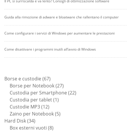
Il PC si surriscalda e va lento? Consigli di ottimizzazione software
Guida alla rimozione di adware e bloatware che rallentano il computer
Come configurare i servizi di Windows per aumentare le prestazioni
Come disattivare i programmi inutili all’avvio di Windows
67
Borse e custodie
67
prodotti
27
Borse per Notebook
27
prodotti
22
Custodia per Smartphone
22
1
prodotti
Custodia per tablet
1
12
prodotto
Custodie MP3
12
prodotti
5
Zaino per Notebook
5
34
prodotti
Hard Disk
34
prodotti
8
Box esterni vuoti
8