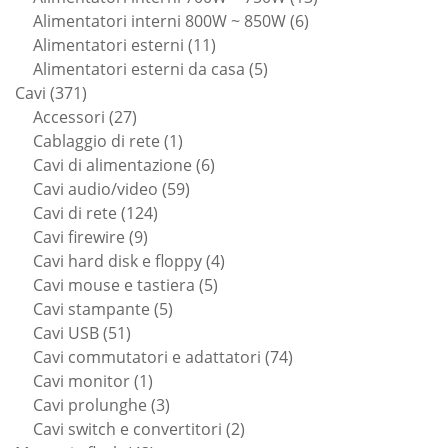
6
prodotti
Alimentatori interni 800W ~ 850W
6
11
prodotti
Alimentatori esterni
11
prodotti
5
Alimentatori esterni da casa
5
371
prodotti
Cavi
371
prodotti
27
Accessori
27
prodotti
1
Cablaggio di rete
1
prodotto
6
Cavi di alimentazione
6
59
prodotti
Cavi audio/video
59
124
prodotti
Cavi di rete
124
9
prodotti
Cavi firewire
9
prodotti
4
Cavi hard disk e floppy
4
5
prodotti
Cavi mouse e tastiera
5
5
prodotti
Cavi stampante
5
51
prodotti
Cavi USB
51
prodotti
74
Cavi commutatori e adattatori
74
1
prodotti
Cavi monitor
1
prodotto
3
Cavi prolunghe
3
prodotti
2
Cavi switch e convertitori
2