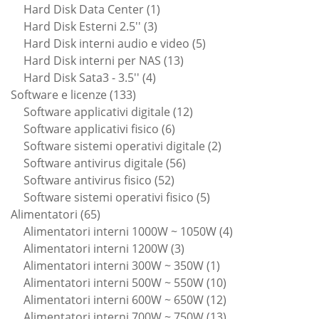
prodotti
1
Hard Disk Data Center
1
3
prodotto
Hard Disk Esterni 2.5''
3
prodotti
5
Hard Disk interni audio e video
5
13
prodotti
Hard Disk interni per NAS
13
4
prodotti
Hard Disk Sata3 - 3.5''
4
133
prodotti
Software e licenze
133
prodotti
12
Software applicativi digitale
12
6
prodotti
Software applicativi fisico
6
prodotti
2
Software sistemi operativi digitale
2
56
prodotti
Software antivirus digitale
56
52
prodotti
Software antivirus fisico
52
prodotti
5
Software sistemi operativi fisico
5
65
prodotti
Alimentatori
65
prodotti
4
Alimentatori interni 1000W ~ 1050W
4
3
prodotti
Alimentatori interni 1200W
3
prodotti
1
Alimentatori interni 300W ~ 350W
1
prodotto
10
Alimentatori interni 500W ~ 550W
10
prodotti
12
Alimentatori interni 600W ~ 650W
12
prodotti
13
Alimentatori interni 700W ~ 750W
13