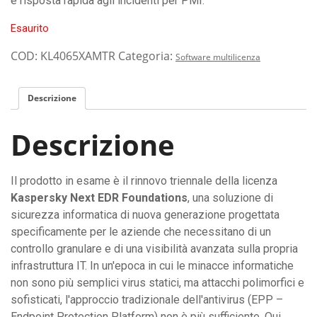
e risposta rapida agli incidenti per PMI.
Esaurito
COD:
KL4065XAMTR
Categoria:
Software multilicenza
Descrizione
Descrizione
Il prodotto in esame è il rinnovo triennale della licenza
Kaspersky Next EDR Foundations
, una soluzione di
sicurezza informatica di nuova generazione progettata
specificamente per le aziende che necessitano di un
controllo granulare e di una visibilità avanzata sulla propria
infrastruttura IT. In un'epoca in cui le minacce informatiche
non sono più semplici virus statici, ma attacchi polimorfici e
sofisticati, l'approccio tradizionale dell'antivirus (EPP –
Endpoint Protection Platform) non è più sufficiente. Qui