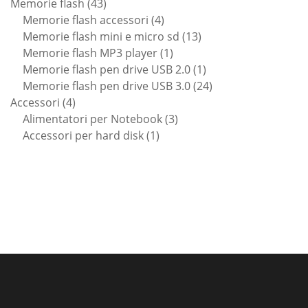
43
prodotti
Memorie flash
43
prodotti
4
Memorie flash accessori
4
prodotti
13
Memorie flash mini e micro sd
13
1
prodotti
Memorie flash MP3 player
1
prodotto
1
Memorie flash pen drive USB 2.0
1
prodotto
24
Memorie flash pen drive USB 3.0
24
4
prodotti
Accessori
4
prodotti
3
Alimentatori per Notebook
3
1
prodotti
Accessori per hard disk
1
prodotto