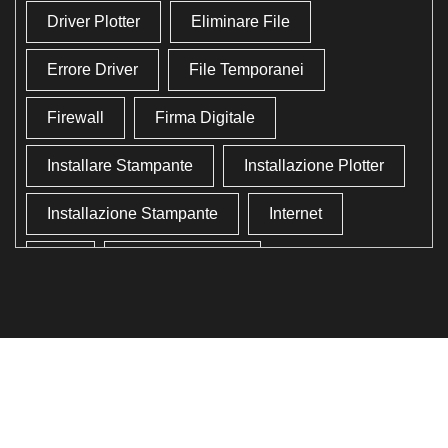
Driver Plotter
Eliminare File
Errore Driver
File Temporanei
Firewall
Firma Digitale
Installare Stampante
Installazione Plotter
Installazione Stampante
Internet
Lan
Lavoro In Ufficio
Lettore Codici Fiscale
Lettore Smart Card
Lettore Tessera Sanitaria
Liberare Il Disco Fisso
Liberare Memoria