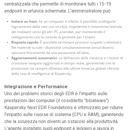
centralizzata che permette di monitorare tutti i 15-19
endpoint in un'unica schermata. L'amministratore può:
Isolare un host
: Se un computer è infetto, è possibile scollegarlo
logicamente dalla rete con un click, impedendo il movimento laterale
del malware verso gli altri PC aziendali, pur mantenendo il
collegamento con la console di gestione per l'analisi.
Risposta rapida
: È possibile terminare processi sospetti o eliminare
file malevoli su tutti i dispositivi simultaneamente senza doversi
spostare fisicamente da una postazione all'altra.
Aggiornamenti automatici
: Le definizioni delle minacce e i motori di
scansione vengono aggiornati in tempo reale, garantendo che la
protezione sia sempre allineata alle ultime minacce globali rilevate
dalla rete di intelligence di Kaspersky.
Integrazione e Performance
Uno dei problemi storici degli EDR è l'impatto sulle
prestazioni del computer (il cosiddetto "bloatware").
Kaspersky Next EDR Foundations è ottimizzato per ridurre
l'impatto sulle risorse di sistema (CPU e RAM), garantendo
che la sicurezza non diventi un ostacolo alla produttività.
L'agente installato sugli endpoint è leggero e lavora in