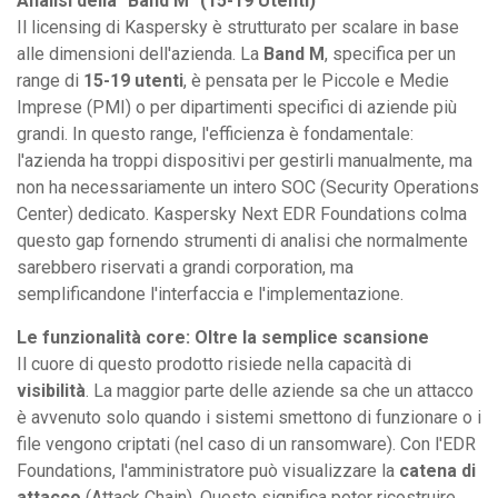
Analisi della "Band M" (15-19 Utenti)
Il licensing di Kaspersky è strutturato per scalare in base
alle dimensioni dell'azienda. La
Band M
, specifica per un
range di
15-19 utenti
, è pensata per le Piccole e Medie
Imprese (PMI) o per dipartimenti specifici di aziende più
grandi. In questo range, l'efficienza è fondamentale:
l'azienda ha troppi dispositivi per gestirli manualmente, ma
non ha necessariamente un intero SOC (Security Operations
Center) dedicato. Kaspersky Next EDR Foundations colma
questo gap fornendo strumenti di analisi che normalmente
sarebbero riservati a grandi corporation, ma
semplificandone l'interfaccia e l'implementazione.
Le funzionalità core: Oltre la semplice scansione
Il cuore di questo prodotto risiede nella capacità di
visibilità
. La maggior parte delle aziende sa che un attacco
è avvenuto solo quando i sistemi smettono di funzionare o i
file vengono criptati (nel caso di un ransomware). Con l'EDR
Foundations, l'amministratore può visualizzare la
catena di
attacco
(Attack Chain). Questo significa poter ricostruire