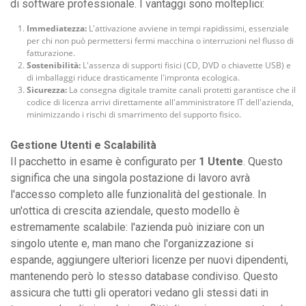
di software professionale. I vantaggi sono molteplici:
Immediatezza:
L'attivazione avviene in tempi rapidissimi, essenziale
per chi non può permettersi fermi macchina o interruzioni nel flusso di
fatturazione.
Sostenibilità:
L'assenza di supporti fisici (CD, DVD o chiavette USB) e
di imballaggi riduce drasticamente l'impronta ecologica.
Sicurezza:
La consegna digitale tramite canali protetti garantisce che il
codice di licenza arrivi direttamente all'amministratore IT dell'azienda,
minimizzando i rischi di smarrimento del supporto fisico.
Gestione Utenti e Scalabilità
Il pacchetto in esame è configurato per
1 Utente
. Questo
significa che una singola postazione di lavoro avrà
l'accesso completo alle funzionalità del gestionale. In
un'ottica di crescita aziendale, questo modello è
estremamente scalabile: l'azienda può iniziare con un
singolo utente e, man mano che l'organizzazione si
espande, aggiungere ulteriori licenze per nuovi dipendenti,
mantenendo però lo stesso database condiviso. Questo
assicura che tutti gli operatori vedano gli stessi dati in