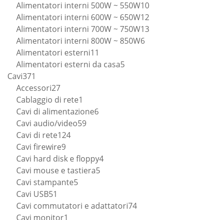
prodotto
10
Alimentatori interni 500W ~ 550W
10
prodotti
12
Alimentatori interni 600W ~ 650W
12
prodotti
13
Alimentatori interni 700W ~ 750W
13
6
prodotti
Alimentatori interni 800W ~ 850W
6
11
prodotti
Alimentatori esterni
11
prodotti
5
Alimentatori esterni da casa
5
371
prodotti
Cavi
371
prodotti
27
Accessori
27
prodotti
1
Cablaggio di rete
1
prodotto
6
Cavi di alimentazione
6
59
prodotti
Cavi audio/video
59
124
prodotti
Cavi di rete
124
9
prodotti
Cavi firewire
9
prodotti
4
Cavi hard disk e floppy
4
5
prodotti
Cavi mouse e tastiera
5
5
prodotti
Cavi stampante
5
51
prodotti
Cavi USB
51
prodotti
74
Cavi commutatori e adattatori
74
1
prodotti
Cavi monitor
1