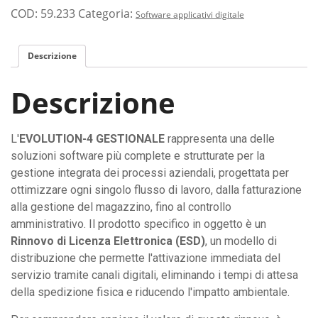
per
COD:
59.233
Categoria:
Software applicativi digitale
Gestionale
Aziendale
Descrizione
EVOLUTION-
4
Descrizione
(1
Utente,
1
L'
EVOLUTION-4 GESTIONALE
rappresenta una delle
Azienda)
soluzioni software più complete e strutturate per la
quantità
gestione integrata dei processi aziendali, progettata per
ottimizzare ogni singolo flusso di lavoro, dalla fatturazione
alla gestione del magazzino, fino al controllo
amministrativo. Il prodotto specifico in oggetto è un
Rinnovo di Licenza Elettronica (ESD)
, un modello di
distribuzione che permette l'attivazione immediata del
servizio tramite canali digitali, eliminando i tempi di attesa
della spedizione fisica e riducendo l'impatto ambientale.