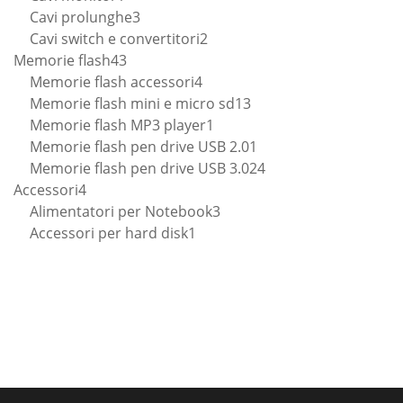
prodotto
3
Cavi prolunghe
3
prodotti
2
Cavi switch e convertitori
2
43
prodotti
Memorie flash
43
prodotti
4
Memorie flash accessori
4
prodotti
13
Memorie flash mini e micro sd
13
1
prodotti
Memorie flash MP3 player
1
prodotto
1
Memorie flash pen drive USB 2.0
1
prodotto
24
Memorie flash pen drive USB 3.0
24
4
prodotti
Accessori
4
prodotti
3
Alimentatori per Notebook
3
1
prodotti
Accessori per hard disk
1
prodotto