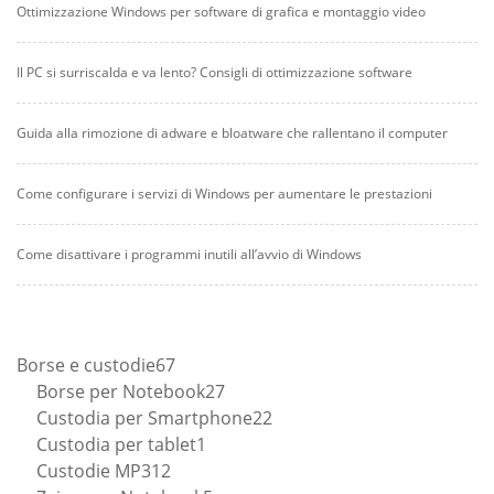
Ottimizzazione Windows per software di grafica e montaggio video
Il PC si surriscalda e va lento? Consigli di ottimizzazione software
Guida alla rimozione di adware e bloatware che rallentano il computer
Come configurare i servizi di Windows per aumentare le prestazioni
Come disattivare i programmi inutili all’avvio di Windows
67
Borse e custodie
67
prodotti
27
Borse per Notebook
27
prodotti
22
Custodia per Smartphone
22
1
prodotti
Custodia per tablet
1
12
prodotto
Custodie MP3
12