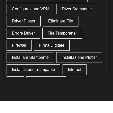
Configurazione VPN
Diver Stampante
Driver Plotter
Eliminare File
Errore Driver
File Temporanei
Firewall
Firma Digitale
Installare Stampante
Installazione Plotter
Installazione Stampante
Internet
Lan
Lavoro In Ufficio
Lettore Codici Fiscale
Lettore Smart Card
Lettore Tessera Sanitaria