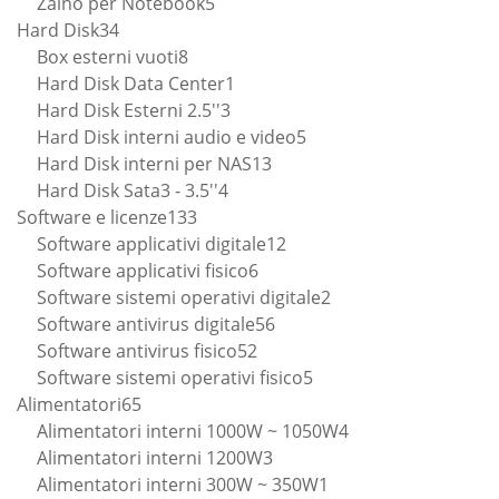
prodotti
5
Zaino per Notebook
5
34
prodotti
Hard Disk
34
prodotti
8
Box esterni vuoti
8
prodotti
1
Hard Disk Data Center
1
3
prodotto
Hard Disk Esterni 2.5''
3
prodotti
5
Hard Disk interni audio e video
5
13
prodotti
Hard Disk interni per NAS
13
4
prodotti
Hard Disk Sata3 - 3.5''
4
133
prodotti
Software e licenze
133
prodotti
12
Software applicativi digitale
12
6
prodotti
Software applicativi fisico
6
prodotti
2
Software sistemi operativi digitale
2
56
prodotti
Software antivirus digitale
56
52
prodotti
Software antivirus fisico
52
prodotti
5
Software sistemi operativi fisico
5
65
prodotti
Alimentatori
65
prodotti
4
Alimentatori interni 1000W ~ 1050W
4
3
prodotti
Alimentatori interni 1200W
3
prodotti
1
Alimentatori interni 300W ~ 350W
1