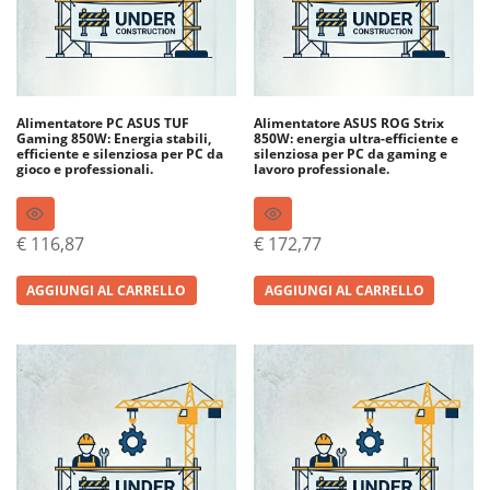
Alimentatore PC ASUS TUF
Alimentatore ASUS ROG Strix
Gaming 850W: Energia stabili,
850W: energia ultra-efficiente e
efficiente e silenziosa per PC da
silenziosa per PC da gaming e
gioco e professionali.
lavoro professionale.
€
116,87
€
172,77
AGGIUNGI AL CARRELLO
AGGIUNGI AL CARRELLO