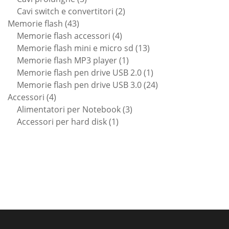
prodotti
2
Cavi switch e convertitori
2
43
prodotti
Memorie flash
43
prodotti
4
Memorie flash accessori
4
prodotti
13
Memorie flash mini e micro sd
13
1
prodotti
Memorie flash MP3 player
1
prodotto
1
Memorie flash pen drive USB 2.0
1
prodotto
24
Memorie flash pen drive USB 3.0
24
4
prodotti
Accessori
4
prodotti
3
Alimentatori per Notebook
3
1
prodotti
Accessori per hard disk
1
prodotto