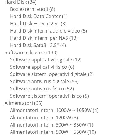
34
prodotti
Hard Disk
34
prodotti
8
Box esterni vuoti
8
prodotti
1
Hard Disk Data Center
1
3
prodotto
Hard Disk Esterni 2.5''
3
prodotti
5
Hard Disk interni audio e video
5
13
prodotti
Hard Disk interni per NAS
13
4
prodotti
Hard Disk Sata3 - 3.5''
4
133
prodotti
Software e licenze
133
prodotti
12
Software applicativi digitale
12
6
prodotti
Software applicativi fisico
6
prodotti
2
Software sistemi operativi digitale
2
56
prodotti
Software antivirus digitale
56
52
prodotti
Software antivirus fisico
52
prodotti
5
Software sistemi operativi fisico
5
65
prodotti
Alimentatori
65
prodotti
4
Alimentatori interni 1000W ~ 1050W
4
3
prodotti
Alimentatori interni 1200W
3
prodotti
1
Alimentatori interni 300W ~ 350W
1
prodotto
10
Alimentatori interni 500W ~ 550W
10