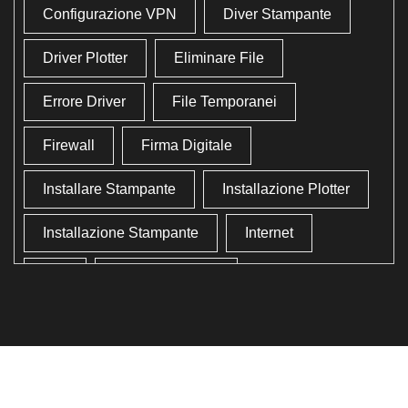
Configurazione VPN
Diver Stampante
Driver Plotter
Eliminare File
Errore Driver
File Temporanei
Firewall
Firma Digitale
Installare Stampante
Installazione Plotter
Installazione Stampante
Internet
Lan
Lavoro In Ufficio
Lettore Codici Fiscale
Lettore Smart Card
Lettore Tessera Sanitaria
Liberare Il Disco Fisso
Liberare Memoria