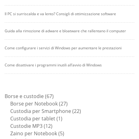
Il PC si surriscalda e va lento? Consigli di ottimizzazione software
Guida alla rimozione di adware e bloatware che rallentano il computer
Come configurare i servizi di Windows per aumentare le prestazioni
Come disattivare i programmi inutili all’avvio di Windows
67
Borse e custodie
67
prodotti
27
Borse per Notebook
27
prodotti
22
Custodia per Smartphone
22
1
prodotti
Custodia per tablet
1
12
prodotto
Custodie MP3
12
prodotti
5
Zaino per Notebook
5