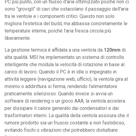
PC più pulito, con un flusso d'aria ottimizzato poiché non ci
sono "grovigli" di cavi che ostacolano il passaggio dell'aria
tra le ventole e i componenti critici. Questo non solo
migliora l'estetica del build, ma abbassa concretamente le
temperature interne, poiché l'aria fresca circola più
liberamente.
La gestione termica è affidata a una ventola da
120mm
di
alta qualità. MSI ha implementato un sistema di controllo
intelligente che modula la velocità di rotazione in base al
carico di lavoro. Quando il PC è in idle o impegnato in
attività leggere (navigazione web, ufficio), la ventola gira al
minimo o addirittura si ferma, rendendo l'alimentatore
praticamente silenzioso. Quando invece si avvia un
software di rendering o un gioco AAA, la ventola accelera
per dissipare il calore generato dai condensatori e dai
trasformatori interni. La qualità della ventola assicura che il
rumore prodotto sia un fruscio costante e non fastidioso,
evitando fischi o vibrazioni che potrebbero disturbare