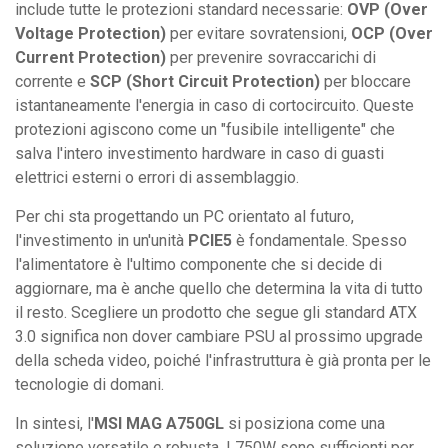
include tutte le protezioni standard necessarie:
OVP (Over
Voltage Protection)
per evitare sovratensioni,
OCP (Over
Current Protection)
per prevenire sovraccarichi di
corrente e
SCP (Short Circuit Protection)
per bloccare
istantaneamente l'energia in caso di cortocircuito. Queste
protezioni agiscono come un "fusibile intelligente" che
salva l'intero investimento hardware in caso di guasti
elettrici esterni o errori di assemblaggio.
Per chi sta progettando un PC orientato al futuro,
l'investimento in un'unità
PCIE5
è fondamentale. Spesso
l'alimentatore è l'ultimo componente che si decide di
aggiornare, ma è anche quello che determina la vita di tutto
il resto. Scegliere un prodotto che segue gli standard ATX
3.0 significa non dover cambiare PSU al prossimo upgrade
della scheda video, poiché l'infrastruttura è già pronta per le
tecnologie di domani.
In sintesi, l'
MSI MAG A750GL
si posiziona come una
soluzione versatile e robusta. I 750W sono sufficienti per