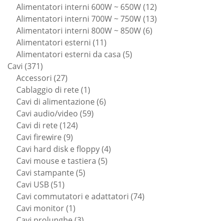
prodotti
12
Alimentatori interni 600W ~ 650W
12
prodotti
13
Alimentatori interni 700W ~ 750W
13
6
prodotti
Alimentatori interni 800W ~ 850W
6
11
prodotti
Alimentatori esterni
11
prodotti
5
Alimentatori esterni da casa
5
371
prodotti
Cavi
371
prodotti
27
Accessori
27
prodotti
1
Cablaggio di rete
1
prodotto
6
Cavi di alimentazione
6
59
prodotti
Cavi audio/video
59
124
prodotti
Cavi di rete
124
9
prodotti
Cavi firewire
9
prodotti
4
Cavi hard disk e floppy
4
5
prodotti
Cavi mouse e tastiera
5
5
prodotti
Cavi stampante
5
51
prodotti
Cavi USB
51
prodotti
74
Cavi commutatori e adattatori
74
1
prodotti
Cavi monitor
1
prodotto
3
Cavi prolunghe
3