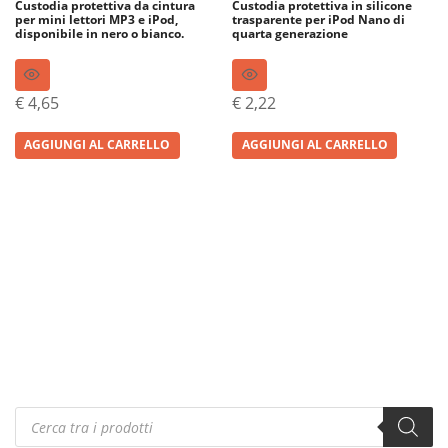
Custodia protettiva da cintura
Custodia protettiva in silicone
per mini lettori MP3 e iPod,
trasparente per iPod Nano di
disponibile in nero o bianco.
quarta generazione
€
4,65
€
2,22
AGGIUNGI AL CARRELLO
AGGIUNGI AL CARRELLO
Products
search