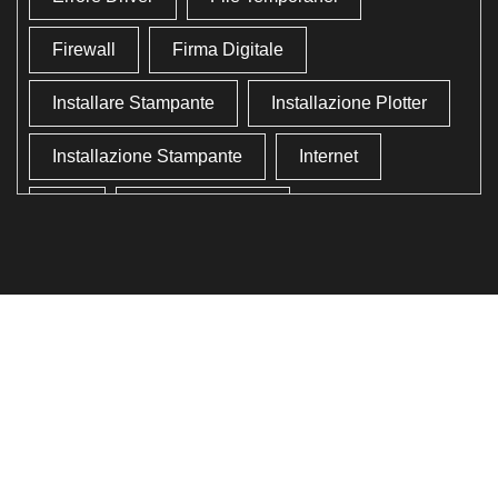
Firewall
Firma Digitale
Installare Stampante
Installazione Plotter
Installazione Stampante
Internet
Lan
Lavoro In Ufficio
Lettore Codici Fiscale
Lettore Smart Card
Lettore Tessera Sanitaria
Liberare Il Disco Fisso
Liberare Memoria
Ottimizzazione
Ottimizzazione Windows
Produttività
Programmi Inutili