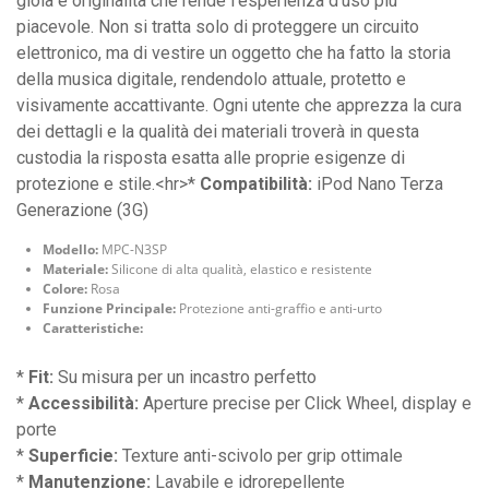
gioia e originalità che rende l'esperienza d'uso più
piacevole. Non si tratta solo di proteggere un circuito
elettronico, ma di vestire un oggetto che ha fatto la storia
della musica digitale, rendendolo attuale, protetto e
visivamente accattivante. Ogni utente che apprezza la cura
dei dettagli e la qualità dei materiali troverà in questa
custodia la risposta esatta alle proprie esigenze di
protezione e stile.<hr>*
Compatibilità:
iPod Nano Terza
Generazione (3G)
Modello:
MPC-N3SP
Materiale:
Silicone di alta qualità, elastico e resistente
Colore:
Rosa
Funzione Principale:
Protezione anti-graffio e anti-urto
Caratteristiche:
*
Fit:
Su misura per un incastro perfetto
*
Accessibilità:
Aperture precise per Click Wheel, display e
porte
*
Superficie:
Texture anti-scivolo per grip ottimale
*
Manutenzione:
Lavabile e idrorepellente