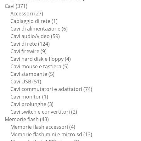
371
prodotti
Cavi
371
prodotti
27
Accessori
27
prodotti
1
Cablaggio di rete
1
prodotto
6
Cavi di alimentazione
6
59
prodotti
Cavi audio/video
59
124
prodotti
Cavi di rete
124
9
prodotti
Cavi firewire
9
prodotti
4
Cavi hard disk e floppy
4
5
prodotti
Cavi mouse e tastiera
5
5
prodotti
Cavi stampante
5
51
prodotti
Cavi USB
51
prodotti
74
Cavi commutatori e adattatori
74
1
prodotti
Cavi monitor
1
prodotto
3
Cavi prolunghe
3
prodotti
2
Cavi switch e convertitori
2
43
prodotti
Memorie flash
43
prodotti
4
Memorie flash accessori
4
prodotti
13
Memorie flash mini e micro sd
13