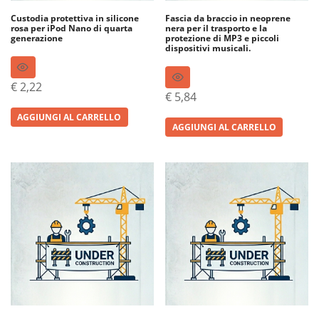
Custodia protettiva in silicone
Fascia da braccio in neoprene
rosa per iPod Nano di quarta
nera per il trasporto e la
generazione
protezione di MP3 e piccoli
dispositivi musicali.
€
2,22
€
5,84
AGGIUNGI AL CARRELLO
AGGIUNGI AL CARRELLO