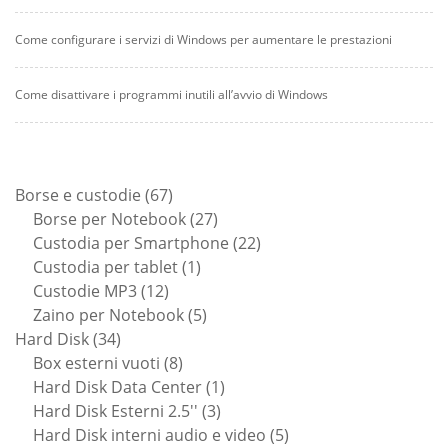
Come configurare i servizi di Windows per aumentare le prestazioni
Come disattivare i programmi inutili all’avvio di Windows
67
Borse e custodie
67
prodotti
27
Borse per Notebook
27
prodotti
22
Custodia per Smartphone
22
1
prodotti
Custodia per tablet
1
12
prodotto
Custodie MP3
12
prodotti
5
Zaino per Notebook
5
34
prodotti
Hard Disk
34
prodotti
8
Box esterni vuoti
8
prodotti
1
Hard Disk Data Center
1
3
prodotto
Hard Disk Esterni 2.5''
3
prodotti
5
Hard Disk interni audio e video
5