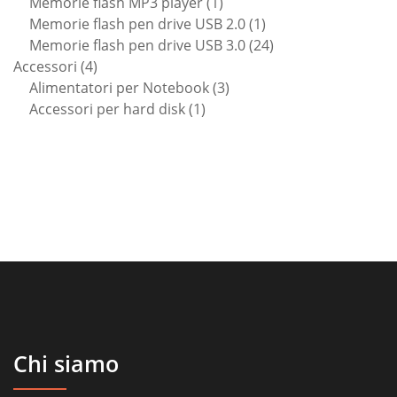
1
prodotti
Memorie flash MP3 player
1
prodotto
1
Memorie flash pen drive USB 2.0
1
prodotto
24
Memorie flash pen drive USB 3.0
24
4
prodotti
Accessori
4
prodotti
3
Alimentatori per Notebook
3
1
prodotti
Accessori per hard disk
1
prodotto
Chi siamo