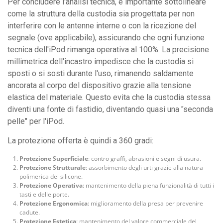
Per concludere l'analisi tecnica, è importante sottolineare
come la struttura della custodia sia progettata per non
interferire con le antenne interne o con la ricezione del
segnale (ove applicabile), assicurando che ogni funzione
tecnica dell'iPod rimanga operativa al 100%. La precisione
millimetrica dell'incastro impedisce che la custodia si
sposti o si sosti durante l'uso, rimanendo saldamente
ancorata al corpo del dispositivo grazie alla tensione
elastica del materiale. Questo evita che la custodia stessa
diventi una fonte di fastidio, diventando quasi una "seconda
pelle" per l'iPod.
La protezione offerta è quindi a 360 gradi:
Protezione Superficiale
: contro graffi, abrasioni e segni di usura.
Protezione Strutturale
: assorbimento degli urti grazie alla natura
polimerica del silicone.
Protezione Operativa
: mantenimento della piena funzionalità di tutti i
tasti e delle porte.
Protezione Ergonomica
: miglioramento della presa per prevenire
cadute.
Protezione Estetica
: mantenimento del valore commerciale del