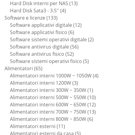
13
prodotti
Hard Disk interni per NAS
13
4
prodotti
Hard Disk Sata3 - 3.5''
4
133
prodotti
Software e licenze
133
prodotti
12
Software applicativi digitale
12
6
prodotti
Software applicativi fisico
6
prodotti
2
Software sistemi operativi digitale
2
56
prodotti
Software antivirus digitale
56
52
prodotti
Software antivirus fisico
52
prodotti
5
Software sistemi operativi fisico
5
65
prodotti
Alimentatori
65
prodotti
4
Alimentatori interni 1000W ~ 1050W
4
3
prodotti
Alimentatori interni 1200W
3
prodotti
1
Alimentatori interni 300W ~ 350W
1
prodotto
10
Alimentatori interni 500W ~ 550W
10
prodotti
12
Alimentatori interni 600W ~ 650W
12
prodotti
13
Alimentatori interni 700W ~ 750W
13
6
prodotti
Alimentatori interni 800W ~ 850W
6
11
prodotti
Alimentatori esterni
11
prodotti
5
Alimentatori esterni da casa
5