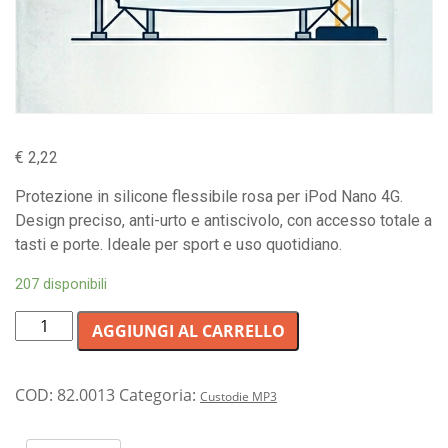
€
2,22
Protezione in silicone flessibile rosa per iPod Nano 4G.
Design preciso, anti-urto e antiscivolo, con accesso totale a
tasti e porte. Ideale per sport e uso quotidiano.
207 disponibili
Custodia
AGGIUNGI AL CARRELLO
protettiva
in
silicone
COD:
82.0013
Categoria:
Custodie MP3
rosa
per