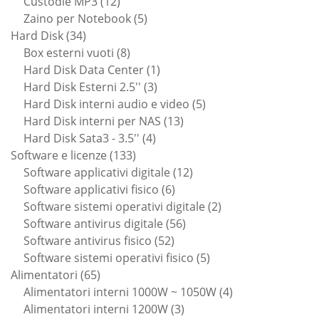
12
prodotto
Custodie MP3
12
prodotti
5
Zaino per Notebook
5
34
prodotti
Hard Disk
34
prodotti
8
Box esterni vuoti
8
prodotti
1
Hard Disk Data Center
1
3
prodotto
Hard Disk Esterni 2.5''
3
prodotti
5
Hard Disk interni audio e video
5
13
prodotti
Hard Disk interni per NAS
13
4
prodotti
Hard Disk Sata3 - 3.5''
4
133
prodotti
Software e licenze
133
prodotti
12
Software applicativi digitale
12
6
prodotti
Software applicativi fisico
6
prodotti
2
Software sistemi operativi digitale
2
56
prodotti
Software antivirus digitale
56
52
prodotti
Software antivirus fisico
52
prodotti
5
Software sistemi operativi fisico
5
65
prodotti
Alimentatori
65
prodotti
4
Alimentatori interni 1000W ~ 1050W
4
3
prodotti
Alimentatori interni 1200W
3