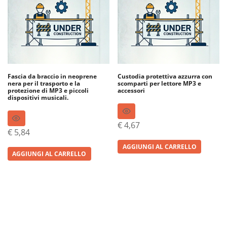
Fascia da braccio in neoprene
Custodia protettiva azzurra con
nera per il trasporto e la
scomparti per lettore MP3 e
protezione di MP3 e piccoli
accessori
dispositivi musicali.
€
4,67
€
5,84
AGGIUNGI AL CARRELLO
AGGIUNGI AL CARRELLO