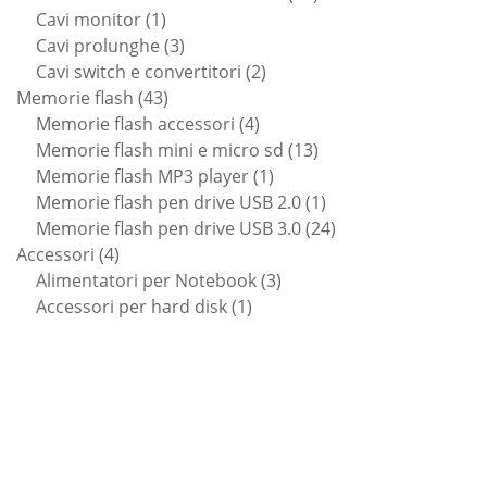
1
prodotti
Cavi monitor
1
prodotto
3
Cavi prolunghe
3
prodotti
2
Cavi switch e convertitori
2
43
prodotti
Memorie flash
43
prodotti
4
Memorie flash accessori
4
prodotti
13
Memorie flash mini e micro sd
13
1
prodotti
Memorie flash MP3 player
1
prodotto
1
Memorie flash pen drive USB 2.0
1
prodotto
24
Memorie flash pen drive USB 3.0
24
4
prodotti
Accessori
4
prodotti
3
Alimentatori per Notebook
3
1
prodotti
Accessori per hard disk
1
prodotto