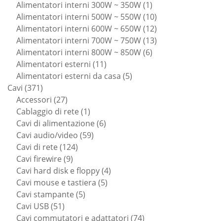
prodotti
1
Alimentatori interni 300W ~ 350W
1
prodotto
10
Alimentatori interni 500W ~ 550W
10
prodotti
12
Alimentatori interni 600W ~ 650W
12
prodotti
13
Alimentatori interni 700W ~ 750W
13
6
prodotti
Alimentatori interni 800W ~ 850W
6
11
prodotti
Alimentatori esterni
11
prodotti
5
Alimentatori esterni da casa
5
371
prodotti
Cavi
371
prodotti
27
Accessori
27
prodotti
1
Cablaggio di rete
1
prodotto
6
Cavi di alimentazione
6
59
prodotti
Cavi audio/video
59
124
prodotti
Cavi di rete
124
9
prodotti
Cavi firewire
9
prodotti
4
Cavi hard disk e floppy
4
5
prodotti
Cavi mouse e tastiera
5
5
prodotti
Cavi stampante
5
51
prodotti
Cavi USB
51
prodotti
74
Cavi commutatori e adattatori
74