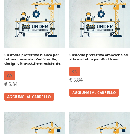
Custodia protettiva bianca per
Custodia protettiva arancione ad
lettore musicale iPod Shuffle,
alta visibilità per iPod Nano
design ultra-sottile e resistente.
€
5,84
€
5,84
AGGIUNGI AL CARRELLO
AGGIUNGI AL CARRELLO