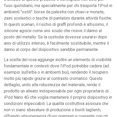
l'uso quotidiano, ma specialmente per chi trasporta l'iPod in
ambienti "ostili": borse da palestra con chiavi e monete,
zaini scolastici o tasche di pantaloni durante attività fisiche.
In questi scenari, il rischio di graffi profondi è altissimo; il
silicone agisce come uno scudo che riceve il danno al
posto del metallo. Se la custodia dovesse usurarsi dopo
anni di utilizzo intenso, è facilmente sostituibile, mentre il
danno al corpo del dispositivo sarebbe permanente.
La scelta del rosa aggiunge inoltre un elemento di visibilità
fondamentale in contesti dove l'iPod potrebbe cadere (ad
esempio sull'erba o in ambienti bui), rendendo il recupero
molto più rapido grazie al contrasto cromatico. Questo
dettaglio, unito alla robustezza del materiale, rende il
prodotto un alleato indispensabile per ogni proprietario di
iPod Nano 4G che voglia mantenere il proprio dispositivo in
condizioni impeccabili. La qualità costruttiva assicura che
non vi siano sbavature di produzione o bordi taglienti,
offrendo un'esperienza d'uso premium e coerente con gli