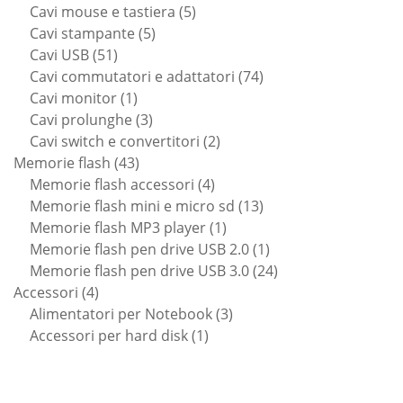
5
prodotti
Cavi mouse e tastiera
5
5
prodotti
Cavi stampante
5
51
prodotti
Cavi USB
51
prodotti
74
Cavi commutatori e adattatori
74
1
prodotti
Cavi monitor
1
prodotto
3
Cavi prolunghe
3
prodotti
2
Cavi switch e convertitori
2
43
prodotti
Memorie flash
43
prodotti
4
Memorie flash accessori
4
prodotti
13
Memorie flash mini e micro sd
13
1
prodotti
Memorie flash MP3 player
1
prodotto
1
Memorie flash pen drive USB 2.0
1
prodotto
24
Memorie flash pen drive USB 3.0
24
4
prodotti
Accessori
4
prodotti
3
Alimentatori per Notebook
3
1
prodotti
Accessori per hard disk
1
prodotto