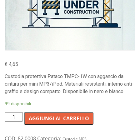
€
4,65
Custodia protettiva Pataco TMPC-1W con aggancio da
cintura per mini MP3/iPod. Materiali resistenti, interno anti-
graffio e design compatto. Disponibile in nero e bianco.
99 disponibili
Custodia
AGGIUNGI AL CARRELLO
protettiva
da
cintura
COD:
82.0008
Categoria:
Custodie MP3