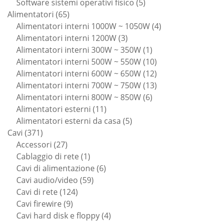
prodotti
5
Software sistemi operativi fisico
5
65
prodotti
Alimentatori
65
prodotti
4
Alimentatori interni 1000W ~ 1050W
4
3
prodotti
Alimentatori interni 1200W
3
prodotti
1
Alimentatori interni 300W ~ 350W
1
prodotto
10
Alimentatori interni 500W ~ 550W
10
prodotti
12
Alimentatori interni 600W ~ 650W
12
prodotti
13
Alimentatori interni 700W ~ 750W
13
6
prodotti
Alimentatori interni 800W ~ 850W
6
11
prodotti
Alimentatori esterni
11
prodotti
5
Alimentatori esterni da casa
5
371
prodotti
Cavi
371
prodotti
27
Accessori
27
prodotti
1
Cablaggio di rete
1
prodotto
6
Cavi di alimentazione
6
59
prodotti
Cavi audio/video
59
124
prodotti
Cavi di rete
124
9
prodotti
Cavi firewire
9
prodotti
4
Cavi hard disk e floppy
4