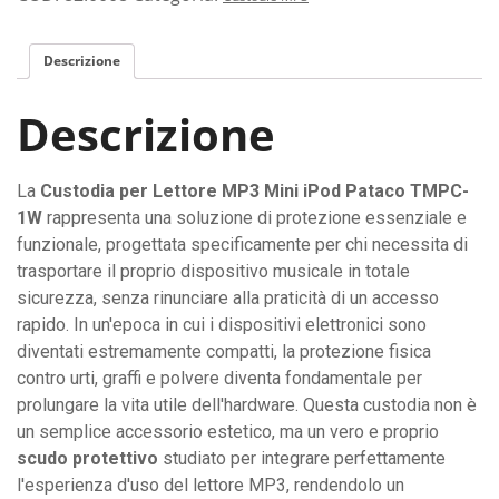
per
mini
Descrizione
lettori
MP3
Descrizione
e
iPod,
disponibile
La
Custodia per Lettore MP3 Mini iPod Pataco TMPC-
in
1W
rappresenta una soluzione di protezione essenziale e
nero
funzionale, progettata specificamente per chi necessita di
o
trasportare il proprio dispositivo musicale in totale
bianco.
sicurezza, senza rinunciare alla praticità di un accesso
quantità
rapido. In un'epoca in cui i dispositivi elettronici sono
diventati estremamente compatti, la protezione fisica
contro urti, graffi e polvere diventa fondamentale per
prolungare la vita utile dell'hardware. Questa custodia non è
un semplice accessorio estetico, ma un vero e proprio
scudo protettivo
studiato per integrare perfettamente
l'esperienza d'uso del lettore MP3, rendendolo un