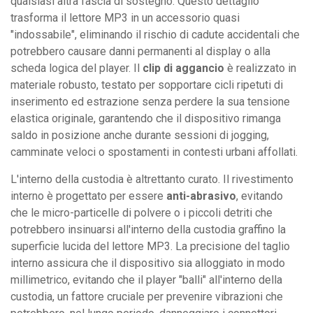
qualsiasi altra fascia di sostegno. Questo dettaglio
trasforma il lettore MP3 in un accessorio quasi
"indossabile", eliminando il rischio di cadute accidentali che
potrebbero causare danni permanenti al display o alla
scheda logica del player. Il
clip di aggancio
è realizzato in
materiale robusto, testato per sopportare cicli ripetuti di
inserimento ed estrazione senza perdere la sua tensione
elastica originale, garantendo che il dispositivo rimanga
saldo in posizione anche durante sessioni di jogging,
camminate veloci o spostamenti in contesti urbani affollati.
L'interno della custodia è altrettanto curato. Il rivestimento
interno è progettato per essere
anti-abrasivo
, evitando
che le micro-particelle di polvere o i piccoli detriti che
potrebbero insinuarsi all'interno della custodia graffino la
superficie lucida del lettore MP3. La precisione del taglio
interno assicura che il dispositivo sia alloggiato in modo
millimetrico, evitando che il player "balli" all'interno della
custodia, un fattore cruciale per prevenire vibrazioni che