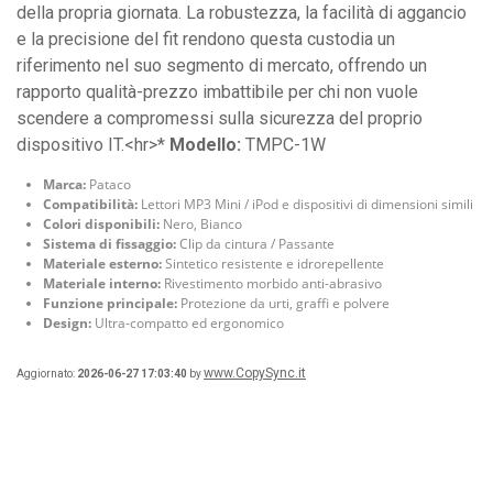
della propria giornata. La robustezza, la facilità di aggancio
e la precisione del fit rendono questa custodia un
riferimento nel suo segmento di mercato, offrendo un
rapporto qualità-prezzo imbattibile per chi non vuole
scendere a compromessi sulla sicurezza del proprio
dispositivo IT.<hr>*
Modello:
TMPC-1W
Marca:
Pataco
Compatibilità:
Lettori MP3 Mini / iPod e dispositivi di dimensioni simili
Colori disponibili:
Nero, Bianco
Sistema di fissaggio:
Clip da cintura / Passante
Materiale esterno:
Sintetico resistente e idrorepellente
Materiale interno:
Rivestimento morbido anti-abrasivo
Funzione principale:
Protezione da urti, graffi e polvere
Design:
Ultra-compatto ed ergonomico
www.CopySync.it
Aggiornato:
2026-06-27 17:03:40
by