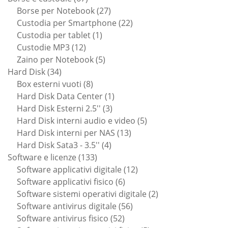
prodotti
27
Borse per Notebook
27
prodotti
22
Custodia per Smartphone
22
1
prodotti
Custodia per tablet
1
12
prodotto
Custodie MP3
12
prodotti
5
Zaino per Notebook
5
34
prodotti
Hard Disk
34
prodotti
8
Box esterni vuoti
8
prodotti
1
Hard Disk Data Center
1
3
prodotto
Hard Disk Esterni 2.5''
3
prodotti
5
Hard Disk interni audio e video
5
13
prodotti
Hard Disk interni per NAS
13
4
prodotti
Hard Disk Sata3 - 3.5''
4
133
prodotti
Software e licenze
133
prodotti
12
Software applicativi digitale
12
6
prodotti
Software applicativi fisico
6
prodotti
2
Software sistemi operativi digitale
2
56
prodotti
Software antivirus digitale
56
52
prodotti
Software antivirus fisico
52