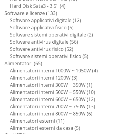
4
prodotti
Hard Disk Sata3 - 3.5''
4
133
prodotti
Software e licenze
133
prodotti
12
Software applicativi digitale
12
6
prodotti
Software applicativi fisico
6
prodotti
2
Software sistemi operativi digitale
2
56
prodotti
Software antivirus digitale
56
52
prodotti
Software antivirus fisico
52
prodotti
5
Software sistemi operativi fisico
5
65
prodotti
Alimentatori
65
prodotti
4
Alimentatori interni 1000W ~ 1050W
4
3
prodotti
Alimentatori interni 1200W
3
prodotti
1
Alimentatori interni 300W ~ 350W
1
prodotto
10
Alimentatori interni 500W ~ 550W
10
prodotti
12
Alimentatori interni 600W ~ 650W
12
prodotti
13
Alimentatori interni 700W ~ 750W
13
6
prodotti
Alimentatori interni 800W ~ 850W
6
11
prodotti
Alimentatori esterni
11
prodotti
5
Alimentatori esterni da casa
5