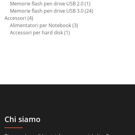
prodotto
1
Memorie flash pen drive USB 2.0
1
prodotto
24
Memorie flash pen drive USB 3.0
24
4
prodotti
Accessori
4
prodotti
3
Alimentatori per Notebook
3
1
prodotti
Accessori per hard disk
1
prodotto
Chi siamo