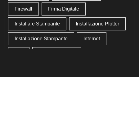
Firewall
Firma Digitale
Installare Stampante
Installazione Plotter
Installazione Stampante
Internet
Lan
Lavoro In Ufficio
Lettore Codici Fiscale
Lettore Smart Card
Lettore Tessera Sanitaria
Liberare Il Disco Fisso
Liberare Memoria
Ottimizzazione
Ottimizzazione Windows
Produttività
Programmi Inutili