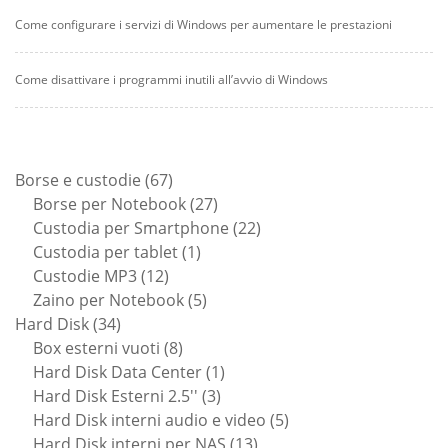
Come configurare i servizi di Windows per aumentare le prestazioni
Come disattivare i programmi inutili all’avvio di Windows
67
Borse e custodie
67
prodotti
27
Borse per Notebook
27
prodotti
22
Custodia per Smartphone
22
1
prodotti
Custodia per tablet
1
12
prodotto
Custodie MP3
12
prodotti
5
Zaino per Notebook
5
34
prodotti
Hard Disk
34
prodotti
8
Box esterni vuoti
8
prodotti
1
Hard Disk Data Center
1
3
prodotto
Hard Disk Esterni 2.5''
3
prodotti
5
Hard Disk interni audio e video
5
13
prodotti
Hard Disk interni per NAS
13