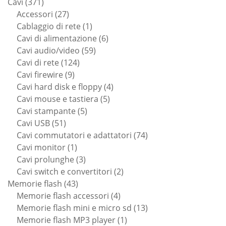
371
prodotti
Cavi
371
prodotti
27
Accessori
27
prodotti
1
Cablaggio di rete
1
prodotto
6
Cavi di alimentazione
6
59
prodotti
Cavi audio/video
59
124
prodotti
Cavi di rete
124
9
prodotti
Cavi firewire
9
prodotti
4
Cavi hard disk e floppy
4
5
prodotti
Cavi mouse e tastiera
5
5
prodotti
Cavi stampante
5
51
prodotti
Cavi USB
51
prodotti
74
Cavi commutatori e adattatori
74
1
prodotti
Cavi monitor
1
prodotto
3
Cavi prolunghe
3
prodotti
2
Cavi switch e convertitori
2
43
prodotti
Memorie flash
43
prodotti
4
Memorie flash accessori
4
prodotti
13
Memorie flash mini e micro sd
13
1
prodotti
Memorie flash MP3 player
1