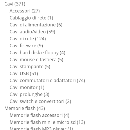
371
prodotti
Cavi
371
prodotti
27
Accessori
27
prodotti
1
Cablaggio di rete
1
prodotto
6
Cavi di alimentazione
6
59
prodotti
Cavi audio/video
59
124
prodotti
Cavi di rete
124
9
prodotti
Cavi firewire
9
prodotti
4
Cavi hard disk e floppy
4
5
prodotti
Cavi mouse e tastiera
5
5
prodotti
Cavi stampante
5
51
prodotti
Cavi USB
51
prodotti
74
Cavi commutatori e adattatori
74
1
prodotti
Cavi monitor
1
prodotto
3
Cavi prolunghe
3
prodotti
2
Cavi switch e convertitori
2
43
prodotti
Memorie flash
43
prodotti
4
Memorie flash accessori
4
prodotti
13
Memorie flash mini e micro sd
13
1
prodotti
Memorie flash MP3 player
1