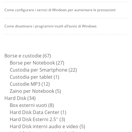
Come configurare i servizi di Windows per aumentare le prestazioni
Come disattivare i programmi inutili all’avvio di Windows
67
Borse e custodie
67
prodotti
27
Borse per Notebook
27
prodotti
22
Custodia per Smartphone
22
1
prodotti
Custodia per tablet
1
12
prodotto
Custodie MP3
12
prodotti
5
Zaino per Notebook
5
34
prodotti
Hard Disk
34
prodotti
8
Box esterni vuoti
8
prodotti
1
Hard Disk Data Center
1
3
prodotto
Hard Disk Esterni 2.5''
3
prodotti
5
Hard Disk interni audio e video
5