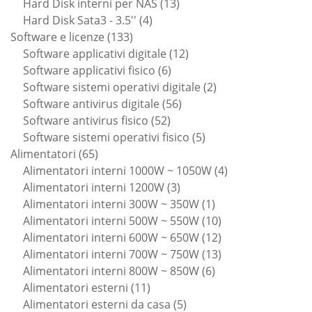
13
prodotti
Hard Disk interni per NAS
13
4
prodotti
Hard Disk Sata3 - 3.5''
4
133
prodotti
Software e licenze
133
prodotti
12
Software applicativi digitale
12
6
prodotti
Software applicativi fisico
6
prodotti
2
Software sistemi operativi digitale
2
56
prodotti
Software antivirus digitale
56
52
prodotti
Software antivirus fisico
52
prodotti
5
Software sistemi operativi fisico
5
65
prodotti
Alimentatori
65
prodotti
4
Alimentatori interni 1000W ~ 1050W
4
3
prodotti
Alimentatori interni 1200W
3
prodotti
1
Alimentatori interni 300W ~ 350W
1
prodotto
10
Alimentatori interni 500W ~ 550W
10
prodotti
12
Alimentatori interni 600W ~ 650W
12
prodotti
13
Alimentatori interni 700W ~ 750W
13
6
prodotti
Alimentatori interni 800W ~ 850W
6
11
prodotti
Alimentatori esterni
11
prodotti
5
Alimentatori esterni da casa
5