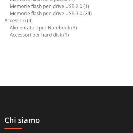
prodotto
1
Memorie flash pen drive USB 2.0
1
prodotto
24
Memorie flash pen drive USB 3.0
24
4
prodotti
Accessori
4
prodotti
3
Alimentatori per Notebook
3
1
prodotti
Accessori per hard disk
1
prodotto
Chi siamo