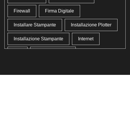
Firewall
Firma Digitale
Installare Stampante
Installazione Plotter
Installazione Stampante
Internet
Lan
Lavoro In Ufficio
Lettore Codici Fiscale
Lettore Smart Card
Lettore Tessera Sanitaria
Liberare Il Disco Fisso
Liberare Memoria
Ottimizzazione
Ottimizzazione Windows
Produttività
Programmi Inutili