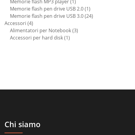
1
prodotti
Memorie flash MP3 player
1
prodotto
1
Memorie flash pen drive USB 2.0
1
prodotto
24
Memorie flash pen drive USB 3.0
24
4
prodotti
Accessori
4
prodotti
3
Alimentatori per Notebook
3
1
prodotti
Accessori per hard disk
1
prodotto
Chi siamo