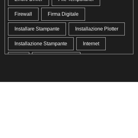
Firewall
Firma Digitale
Installare Stampante
Installazione Plotter
Installazione Stampante
Internet
Lan
Lavoro In Ufficio
Lettore Codici Fiscale
Lettore Smart Card
Lettore Tessera Sanitaria
Liberare Il Disco Fisso
Liberare Memoria
Ottimizzazione
Ottimizzazione Windows
Produttività
Programmi Inutili