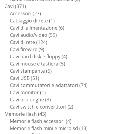
371
prodotti
Cavi
371
prodotti
27
Accessori
27
prodotti
1
Cablaggio di rete
1
prodotto
6
Cavi di alimentazione
6
59
prodotti
Cavi audio/video
59
124
prodotti
Cavi di rete
124
9
prodotti
Cavi firewire
9
prodotti
4
Cavi hard disk e floppy
4
5
prodotti
Cavi mouse e tastiera
5
5
prodotti
Cavi stampante
5
51
prodotti
Cavi USB
51
prodotti
74
Cavi commutatori e adattatori
74
1
prodotti
Cavi monitor
1
prodotto
3
Cavi prolunghe
3
prodotti
2
Cavi switch e convertitori
2
43
prodotti
Memorie flash
43
prodotti
4
Memorie flash accessori
4
prodotti
13
Memorie flash mini e micro sd
13