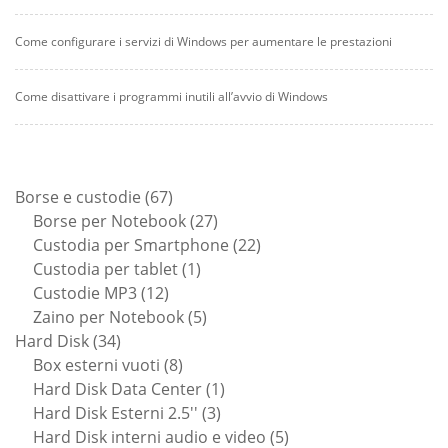
Come configurare i servizi di Windows per aumentare le prestazioni
Come disattivare i programmi inutili all’avvio di Windows
67
Borse e custodie
67
prodotti
27
Borse per Notebook
27
prodotti
22
Custodia per Smartphone
22
1
prodotti
Custodia per tablet
1
12
prodotto
Custodie MP3
12
prodotti
5
Zaino per Notebook
5
34
prodotti
Hard Disk
34
prodotti
8
Box esterni vuoti
8
prodotti
1
Hard Disk Data Center
1
3
prodotto
Hard Disk Esterni 2.5''
3
prodotti
5
Hard Disk interni audio e video
5