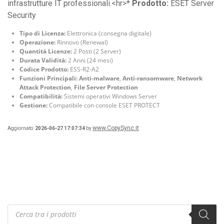
infrastrutture IT professionali.<hr>*
Prodotto:
ESET Server
Security
Tipo di Licenza:
Elettronica (consegna digitale)
Operazione:
Rinnovo (Renewal)
Quantità Licenze:
2 Posti (2 Server)
Durata Validità:
2 Anni (24 mesi)
Codice Prodotto:
ESS-R2-A2
Funzioni Principali:
Anti-malware
,
Anti-ransomware
,
Network
Attack Protection
,
File Server Protection
Compatibilità:
Sistemi operativi Windows Server
Gestione:
Compatibile con console ESET PROTECT
www.CopySync.it
Aggiornato:
2026-06-27 17:07:34
by
Products
search