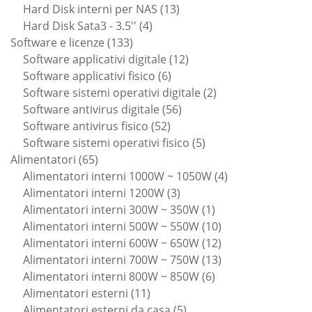
13
prodotti
Hard Disk interni per NAS
13
4
prodotti
Hard Disk Sata3 - 3.5''
4
133
prodotti
Software e licenze
133
prodotti
12
Software applicativi digitale
12
6
prodotti
Software applicativi fisico
6
prodotti
2
Software sistemi operativi digitale
2
56
prodotti
Software antivirus digitale
56
52
prodotti
Software antivirus fisico
52
prodotti
5
Software sistemi operativi fisico
5
65
prodotti
Alimentatori
65
prodotti
4
Alimentatori interni 1000W ~ 1050W
4
3
prodotti
Alimentatori interni 1200W
3
prodotti
1
Alimentatori interni 300W ~ 350W
1
prodotto
10
Alimentatori interni 500W ~ 550W
10
prodotti
12
Alimentatori interni 600W ~ 650W
12
prodotti
13
Alimentatori interni 700W ~ 750W
13
6
prodotti
Alimentatori interni 800W ~ 850W
6
11
prodotti
Alimentatori esterni
11
prodotti
5
Alimentatori esterni da casa
5