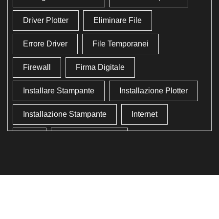
Driver Plotter
Eliminare File
Errore Driver
File Temporanei
Firewall
Firma Digitale
Installare Stampante
Installazione Plotter
Installazione Stampante
Internet
Lan
Lavoro In Ufficio
Lettore Codici Fiscale
Lettore Smart Card
Lettore Tessera Sanitaria
Liberare Il Disco Fisso
Liberare Memoria