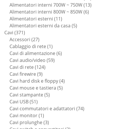
prodotti
13
Alimentatori interni 700W ~ 750W
13
6
prodotti
Alimentatori interni 800W ~ 850W
6
11
prodotti
Alimentatori esterni
11
prodotti
5
Alimentatori esterni da casa
5
371
prodotti
Cavi
371
prodotti
27
Accessori
27
prodotti
1
Cablaggio di rete
1
prodotto
6
Cavi di alimentazione
6
59
prodotti
Cavi audio/video
59
124
prodotti
Cavi di rete
124
9
prodotti
Cavi firewire
9
prodotti
4
Cavi hard disk e floppy
4
5
prodotti
Cavi mouse e tastiera
5
5
prodotti
Cavi stampante
5
51
prodotti
Cavi USB
51
prodotti
74
Cavi commutatori e adattatori
74
1
prodotti
Cavi monitor
1
prodotto
3
Cavi prolunghe
3
prodotti
2