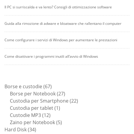
Il PC si surriscalda e va lento? Consigli di ottimizzazione software
Guida alla rimozione di adware e bloatware che rallentano il computer
Come configurare i servizi di Windows per aumentare le prestazioni
Come disattivare i programmi inutili all’avvio di Windows
67
Borse e custodie
67
prodotti
27
Borse per Notebook
27
prodotti
22
Custodia per Smartphone
22
1
prodotti
Custodia per tablet
1
12
prodotto
Custodie MP3
12
prodotti
5
Zaino per Notebook
5
34
prodotti
Hard Disk
34