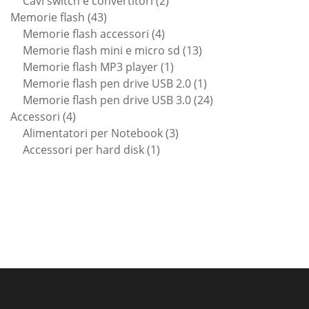
Cavi switch e convertitori
2
43
prodotti
Memorie flash
43
prodotti
4
Memorie flash accessori
4
prodotti
13
Memorie flash mini e micro sd
13
1
prodotti
Memorie flash MP3 player
1
prodotto
1
Memorie flash pen drive USB 2.0
1
prodotto
24
Memorie flash pen drive USB 3.0
24
4
prodotti
Accessori
4
prodotti
3
Alimentatori per Notebook
3
1
prodotti
Accessori per hard disk
1
prodotto