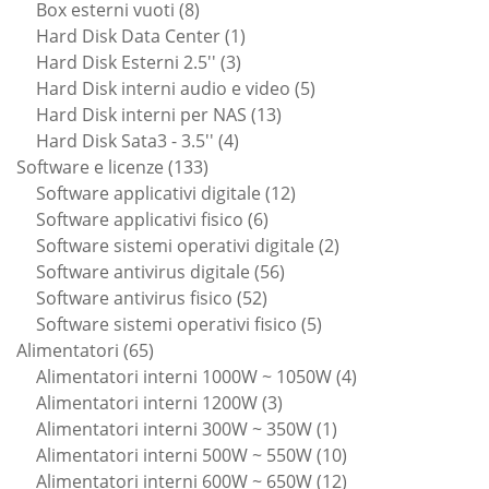
prodotti
8
Box esterni vuoti
8
prodotti
1
Hard Disk Data Center
1
3
prodotto
Hard Disk Esterni 2.5''
3
prodotti
5
Hard Disk interni audio e video
5
13
prodotti
Hard Disk interni per NAS
13
4
prodotti
Hard Disk Sata3 - 3.5''
4
133
prodotti
Software e licenze
133
prodotti
12
Software applicativi digitale
12
6
prodotti
Software applicativi fisico
6
prodotti
2
Software sistemi operativi digitale
2
56
prodotti
Software antivirus digitale
56
52
prodotti
Software antivirus fisico
52
prodotti
5
Software sistemi operativi fisico
5
65
prodotti
Alimentatori
65
prodotti
4
Alimentatori interni 1000W ~ 1050W
4
3
prodotti
Alimentatori interni 1200W
3
prodotti
1
Alimentatori interni 300W ~ 350W
1
prodotto
10
Alimentatori interni 500W ~ 550W
10
prodotti
12
Alimentatori interni 600W ~ 650W
12