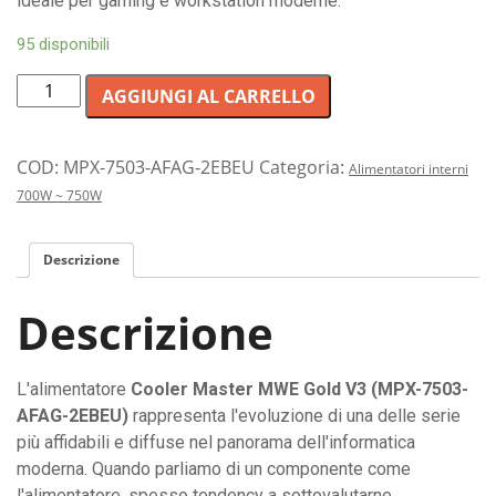
ideale per gaming e workstation moderne.
95 disponibili
Alimentatore
AGGIUNGI AL CARRELLO
per
PC
Cooler
COD:
MPX-7503-AFAG-2EBEU
Categoria:
Alimentatori interni
Master
700W ~ 750W
750W
Gold:
Descrizione
alta
efficienza,
Descrizione
completamente
modulare
e
L'alimentatore
Cooler Master MWE Gold V3 (MPX-7503-
pronto
AFAG-2EBEU)
rappresenta l'evoluzione di una delle serie
per
più affidabili e diffuse nel panorama dell'informatica
le
moderna. Quando parliamo di un componente come
schede
l'alimentatore, spesso tendency a sottovalutarne