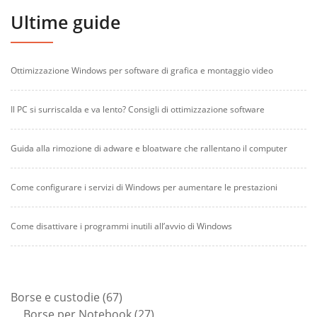
Ultime guide
Ottimizzazione Windows per software di grafica e montaggio video
Il PC si surriscalda e va lento? Consigli di ottimizzazione software
Guida alla rimozione di adware e bloatware che rallentano il computer
Come configurare i servizi di Windows per aumentare le prestazioni
Come disattivare i programmi inutili all’avvio di Windows
67
Borse e custodie
67
prodotti
27
Borse per Notebook
27