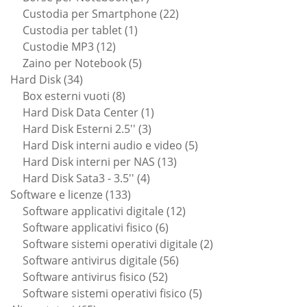
prodotti
22
Custodia per Smartphone
22
1
prodotti
Custodia per tablet
1
12
prodotto
Custodie MP3
12
prodotti
5
Zaino per Notebook
5
34
prodotti
Hard Disk
34
prodotti
8
Box esterni vuoti
8
prodotti
1
Hard Disk Data Center
1
3
prodotto
Hard Disk Esterni 2.5''
3
prodotti
5
Hard Disk interni audio e video
5
13
prodotti
Hard Disk interni per NAS
13
4
prodotti
Hard Disk Sata3 - 3.5''
4
133
prodotti
Software e licenze
133
prodotti
12
Software applicativi digitale
12
6
prodotti
Software applicativi fisico
6
prodotti
2
Software sistemi operativi digitale
2
56
prodotti
Software antivirus digitale
56
52
prodotti
Software antivirus fisico
52
prodotti
5
Software sistemi operativi fisico
5