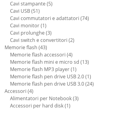
5
prodotti
Cavi stampante
5
51
prodotti
Cavi USB
51
prodotti
74
Cavi commutatori e adattatori
74
1
prodotti
Cavi monitor
1
prodotto
3
Cavi prolunghe
3
prodotti
2
Cavi switch e convertitori
2
43
prodotti
Memorie flash
43
prodotti
4
Memorie flash accessori
4
prodotti
13
Memorie flash mini e micro sd
13
1
prodotti
Memorie flash MP3 player
1
prodotto
1
Memorie flash pen drive USB 2.0
1
prodotto
24
Memorie flash pen drive USB 3.0
24
4
prodotti
Accessori
4
prodotti
3
Alimentatori per Notebook
3
1
prodotti
Accessori per hard disk
1
prodotto