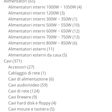
65
prodotti
Alimentatori
65
prodotti
4
Alimentatori interni 1000W ~ 1050W
4
3
prodotti
Alimentatori interni 1200W
3
prodotti
1
Alimentatori interni 300W ~ 350W
1
prodotto
10
Alimentatori interni 500W ~ 550W
10
prodotti
12
Alimentatori interni 600W ~ 650W
12
prodotti
13
Alimentatori interni 700W ~ 750W
13
6
prodotti
Alimentatori interni 800W ~ 850W
6
11
prodotti
Alimentatori esterni
11
prodotti
5
Alimentatori esterni da casa
5
371
prodotti
Cavi
371
prodotti
27
Accessori
27
prodotti
1
Cablaggio di rete
1
prodotto
6
Cavi di alimentazione
6
59
prodotti
Cavi audio/video
59
124
prodotti
Cavi di rete
124
9
prodotti
Cavi firewire
9
prodotti
4
Cavi hard disk e floppy
4
5
prodotti
Cavi mouse e tastiera
5