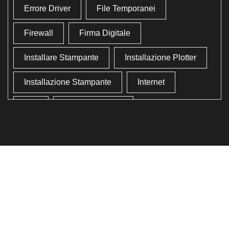
Errore Driver
File Temporanei
Firewall
Firma Digitale
Installare Stampante
Installazione Plotter
Installazione Stampante
Internet
Lan
Lavoro In Ufficio
Lettore Codici Fiscale
Lettore Smart Card
Lettore Tessera Sanitaria
Liberare Il Disco Fisso
Liberare Memoria
Ottimizzazione
Ottimizzazione Windows