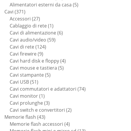
prodotti
5
Alimentatori esterni da casa
5
371
prodotti
Cavi
371
prodotti
27
Accessori
27
prodotti
1
Cablaggio di rete
1
prodotto
6
Cavi di alimentazione
6
59
prodotti
Cavi audio/video
59
124
prodotti
Cavi di rete
124
9
prodotti
Cavi firewire
9
prodotti
4
Cavi hard disk e floppy
4
5
prodotti
Cavi mouse e tastiera
5
5
prodotti
Cavi stampante
5
51
prodotti
Cavi USB
51
prodotti
74
Cavi commutatori e adattatori
74
1
prodotti
Cavi monitor
1
prodotto
3
Cavi prolunghe
3
prodotti
2
Cavi switch e convertitori
2
43
prodotti
Memorie flash
43
prodotti
4
Memorie flash accessori
4
prodotti
13
Memorie flash mini e micro sd
13