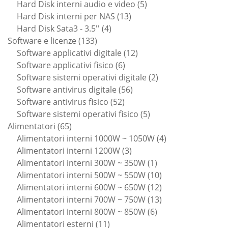
prodotti
5
Hard Disk interni audio e video
5
13
prodotti
Hard Disk interni per NAS
13
4
prodotti
Hard Disk Sata3 - 3.5''
4
133
prodotti
Software e licenze
133
prodotti
12
Software applicativi digitale
12
6
prodotti
Software applicativi fisico
6
prodotti
2
Software sistemi operativi digitale
2
56
prodotti
Software antivirus digitale
56
52
prodotti
Software antivirus fisico
52
prodotti
5
Software sistemi operativi fisico
5
65
prodotti
Alimentatori
65
prodotti
4
Alimentatori interni 1000W ~ 1050W
4
3
prodotti
Alimentatori interni 1200W
3
prodotti
1
Alimentatori interni 300W ~ 350W
1
prodotto
10
Alimentatori interni 500W ~ 550W
10
prodotti
12
Alimentatori interni 600W ~ 650W
12
prodotti
13
Alimentatori interni 700W ~ 750W
13
6
prodotti
Alimentatori interni 800W ~ 850W
6
11
prodotti
Alimentatori esterni
11