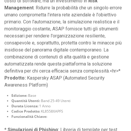
costo di software, ma un investimento in
Risk
Management
. Ridurre la probabilità che un singolo errore
umano comprometta l'intera rete aziendale è l'obiettivo
primario. Con l'automazione, la simulazione realistica e il
monitoraggio costante, ASAP fornisce tutti gli strumenti
necessari per rendere l'organizzazione resiliente,
consapevole e, soprattutto, protetta contro le minacce più
insidiose del panorama digitale contemporaneo. La
combinazione di contenuti di alta qualità e gestione
automatizzata rende questa piattaforma la soluzione
definitiva per chi cerca efficacia senza complessità.<hr>*
Prodotto:
Kaspersky ASAP (Automated Security
Awareness Platform)
Edizione:
Base
Quantità Utenti:
Band 25-49 Utenti
Durata Licenza:
1 Anno
Codice Prodotto:
KL8558XAPFS
Funzionalità Chiave:
*
Simulazioni di Phishing:
Libreria di template per test