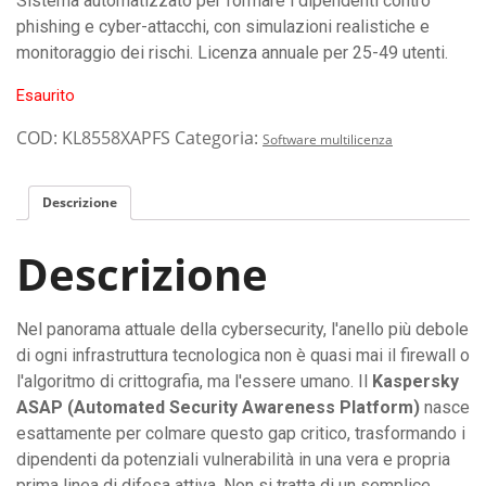
Sistema automatizzato per formare i dipendenti contro
phishing e cyber-attacchi, con simulazioni realistiche e
monitoraggio dei rischi. Licenza annuale per 25-49 utenti.
Esaurito
COD:
KL8558XAPFS
Categoria:
Software multilicenza
Descrizione
Descrizione
Nel panorama attuale della cybersecurity, l'anello più debole
di ogni infrastruttura tecnologica non è quasi mai il firewall o
l'algoritmo di crittografia, ma l'essere umano. Il
Kaspersky
ASAP (Automated Security Awareness Platform)
nasce
esattamente per colmare questo gap critico, trasformando i
dipendenti da potenziali vulnerabilità in una vera e propria
prima linea di difesa attiva. Non si tratta di un semplice