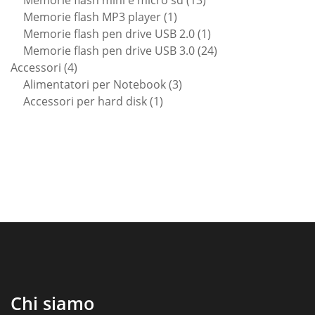
1
prodotti
Memorie flash MP3 player
1
prodotto
1
Memorie flash pen drive USB 2.0
1
prodotto
24
Memorie flash pen drive USB 3.0
24
4
prodotti
Accessori
4
prodotti
3
Alimentatori per Notebook
3
1
prodotti
Accessori per hard disk
1
prodotto
Chi siamo