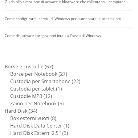
Guida alla rimozione di adware e bloatware che rallentano il computer
Come configurare i servizi di Windows per aumentare le prestazioni
Come disattivare i programmi inutili all’avvio di Windows
67
Borse e custodie
67
prodotti
27
Borse per Notebook
27
prodotti
22
Custodia per Smartphone
22
1
prodotti
Custodia per tablet
1
12
prodotto
Custodie MP3
12
prodotti
5
Zaino per Notebook
5
34
prodotti
Hard Disk
34
prodotti
8
Box esterni vuoti
8
prodotti
1
Hard Disk Data Center
1
3
prodotto
Hard Disk Esterni 2.5''
3